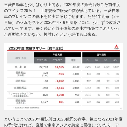
三菱自動車も少しばかり上向き。2020年度の販売台数こそ前年度
のマイナス29％！ 世界規模で販売台数が落ちている。三菱自動
車のプレゼンスの低下を如実に感じさせます。ただ4半期毎（3ヶ
月毎）の状況を見ると2020年4～6月期をソコに、少しずつ改善さ
れていってます。長く続いた益子体勢の縮小均衡策でこれといっ
た新型車も無いなか、検討したという評価も出来る。
ということで2020年度決算は3123億円の赤字。気になる2021年度
の予想だけれど、直近で東南アジアが急速に回復していたり、ア