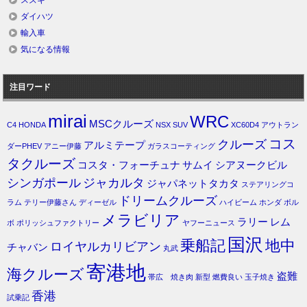
スズキ
ダイハツ
輸入車
気になる情報
注目ワード
mirai
WRC
MSCクルーズ
C4
HONDA
NSX
SUV
XC60D4
アウトラン
コス
クルーズ
アルミテープ
ダーPHEV
アニー伊藤
ガラスコーティング
タクルーズ
コスタ・フォーチュナ
サムイ
シアヌークビル
シンガポール
ジャカルタ
ジャパネットタカタ
ステアリングコ
ドリームクルーズ
ラム
テリー伊藤さん
ディーゼル
ハイビーム
ホンダ
ボル
メラビリア
ラリー
レム
ボ
ポリッシュファクトリー
ヤフーニュース
国沢
乗船記
地中
ロイヤルカリビアン
チャバン
丸武
寄港地
海クルーズ
盗難
帯広 焼き肉
新型
燃費良い
玉子焼き
香港
試乗記