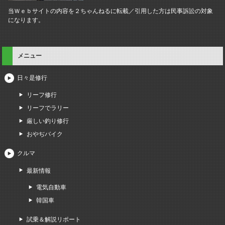
当Ｗｅｂサイトの内容を２ちゃんねるに転載／引用した方は民事訴訟の対象
になります。
メニュー
日々是修行
リーフ修行
リーフでラリー
厳しい釣り修行
おやぢバイク
クルマ
最新情報
電気自動車
韓国車
試乗＆解説リポート