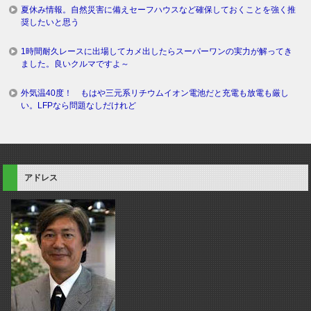
夏休み情報。自然災害に備えセーフハウスなど確保しておくことを強く推
奨したいと思う
1時間耐久レースに出場してカメ出したらスーパーワンの実力が解ってき
ました。良いクルマですよ～
外気温40度！ もはや三元系リチウムイオン電池だと充電も放電も厳し
い。LFPなら問題なしだけれど
アドレス