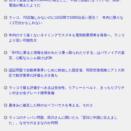
台湾で急速充電中のbX4Xが燃えたと、中国で話題になっている。実際、
電池が燃えたようだ
ラッコ、70店舗しかないのに10日間で1000台近い受注！ 年内に限りな
く1万台かもしれない
年内のそう遠くないタイミングでスズキも電気軽乗用車を発表へ。ラッコ
より安い可能性大
「BYDに乗ると情報を抜かれたり乗っ取られたりする」はパラノイアの妄
言。心配ならシム抜けばOK
認証問題で自動車業界いじめに終始した国交省、羽田空港危険ニアミス対
応で航空業界の評価もガタ落ち
ラッコで最も評価すべき点は安全性。リアシートベルト、きっちりプリテ
ン付きが全グレード標準装備
夏休みに被災した時のセーフハウスを考える。その２
ラッコのテッパン問題、田川さんに聞いたら「翌日に中国に伝えまし
た」。なぜそのままなのか判明