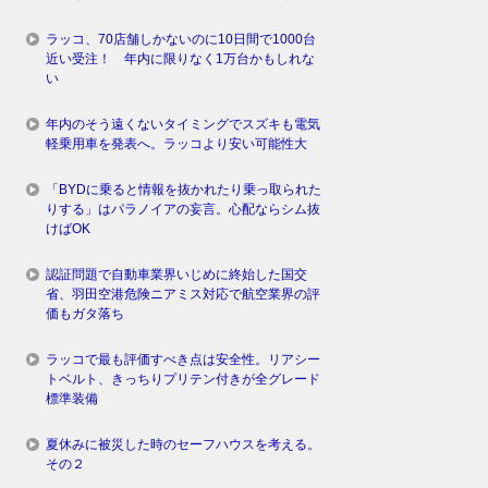
ラッコ、70店舗しかないのに10日間で1000台
近い受注！ 年内に限りなく1万台かもしれな
い
年内のそう遠くないタイミングでスズキも電気
軽乗用車を発表へ。ラッコより安い可能性大
「BYDに乗ると情報を抜かれたり乗っ取られた
りする」はパラノイアの妄言。心配ならシム抜
けばOK
認証問題で自動車業界いじめに終始した国交
省、羽田空港危険ニアミス対応で航空業界の評
価もガタ落ち
ラッコで最も評価すべき点は安全性。リアシー
トベルト、きっちりプリテン付きが全グレード
標準装備
夏休みに被災した時のセーフハウスを考える。
その２