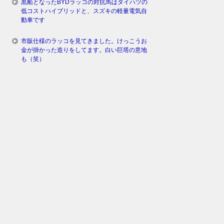
黒船となったBYDラッコの対抗馬はダイハツの
低コストハイブリッドと、スズキの軽量電気自
動車です
市販仕様のラッコを見てきました。けっこうお
金が掛かった造りをしてます。白い巨塔の意地
も（笑）