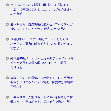
ラッコのテッパン問題、田川さんに聞いたら
「翌日に中国に伝えました」。なぜそのままな
のか判明
夏休み情報。自然災害に備えセーフハウスなど
確保しておくことを強く推奨したいと思う
1時間耐久レースに出場してカメ出したらスー
パーワンの実力が解ってきました。良いクルマ
ですよ～
外気温40度！ もはや三元系リチウムイオン電
池だと充電も放電も厳しい。LFPなら問題なし
だけれど
大阪でいすゞの電気バスが燃えました。火元は
明らかにリチウムイオン電池。国交省は即刻運
用停止を！
三菱自動車、人型ロボットの量産を発表して株
価上昇。中国ロボット、暴れそうで怖い（笑）