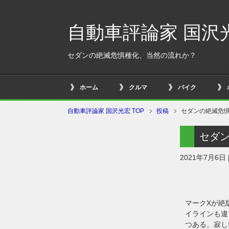
自動車評論家 国沢
セダンの絶滅危惧種化、当然の流れか？
ホーム
クルマ
バイク
自動車評論家 国沢光宏 TOP
投稿
セダンの絶滅危
セダ
2021年7月6日
マークXが絶
イラインも違
つある。寂し