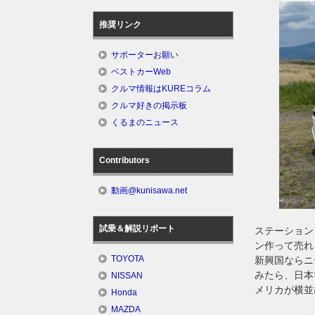
推奨リンク
サポーターお願い
ベストカーWeb
クルマ情報はKUREコラム
クルマ好きの掲示板
くるまのニュース
Contributors
動画@kunisawa.net
試乗＆解説リポート
ステーション
ン作って売れ
TOYOTA
新興国ならニ
みたら、日本
NISSAN
メリカが横並
Honda
MAZDA