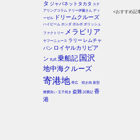
タ
ジャパネットタカタ
ステ
アリングコラム
テリー伊藤さん
ディ
<おすすめ記
ドリームクルーズ
ーゼル
ハイビーム
ホンダ
ボルボ
ポリッシュ
メラビリア
ファクトリー
ラリー
レムチャ
ヤフーニュース
ロイヤルカリビア
バン
国沢
乗船記
ン
丸武
地中海クルーズ
寄港地
帯広 焼き肉
新型
香
盗難
燃費良い
玉子焼き
試乗記
港