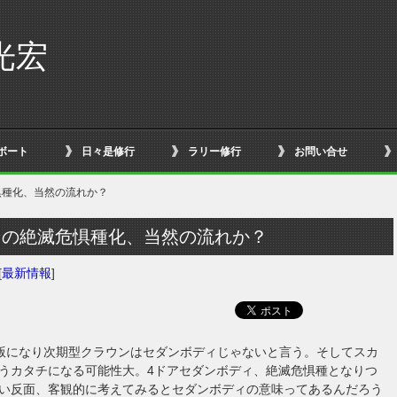
光宏
ボート
日々是修行
ラリー修行
お問い合せ
惧種化、当然の流れか？
ンの絶滅危惧種化、当然の流れか？
[
最新情報
]
版になり次期型クラウンはセダンボディじゃないと言う。そしてスカ
うカタチになる可能性大。4ドアセダンボディ、絶滅危惧種となりつ
い反面、客観的に考えてみるとセダンボディの意味ってあるんだろう