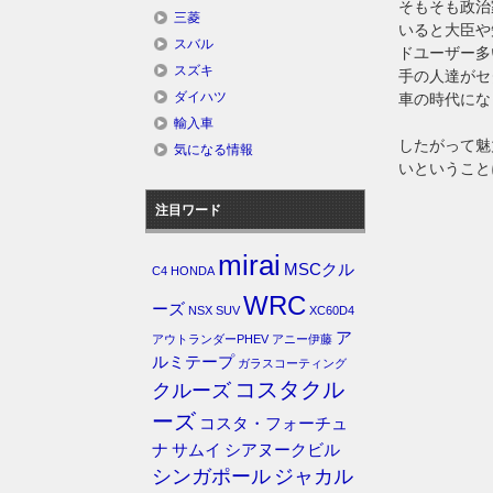
そもそも政治
三菱
いると大臣や
スバル
ドユーザー多
スズキ
手の人達がセ
ダイハツ
車の時代にな
輸入車
したがって魅
気になる情報
いということ
注目ワード
mirai
MSCクル
C4
HONDA
WRC
ーズ
NSX
SUV
XC60D4
ア
アウトランダーPHEV
アニー伊藤
ルミテープ
ガラスコーティング
コスタクル
クルーズ
ーズ
コスタ・フォーチュ
ナ
サムイ
シアヌークビル
シンガポール
ジャカル