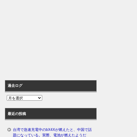
過去ログ
過
去
ロ
最近の投稿
グ
台湾で急速充電中のbX4Xが燃えたと、中国で話
題になっている。実際、電池が燃えたようだ