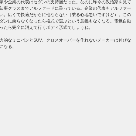
家や企業の代表はセダンの支持層だった。なのに昨今の政治家を見て
知事クラスまでアルファードに乗っている。企業の代表もアルファー
い。広くて快適だからに他ならない（乗る心地悪いですけど）。この
ダンに乗らなくなったら格式で選ぶという意義もなくなる。電気自動
ったら完全に消えて行くボディ形式でしょうね。
力的なミニバンとSUV、クロスオーバーを作れないメーカーは伸びな
になる。