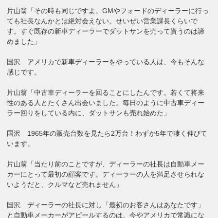
片山翁「その時も同じですよ。GMやフォードのディーラーに行っ
ても社長なんかとは絶対会えない。せいぜい営業課長くらいで
す。すぐ既存の新車ディーラーでダットサンを売って貰うのは諦
めました」
国沢 アメリカで新車ディーラーをやっている人は、今もそんな
感じです。
片山翁「中古車ディーラーを回ることにしたんです。若くて将来
性のある人とたくさん出会いました。毎日のように中古車ディー
ラー回りをしている内に、ダットサンも売れ始めた」
国沢 1965年の販売台数を見たら2万台！わずか5年で凄く伸びて
います。
片山翁「当たり前のことですが、ディーラーの社長は自動車メー
カーにとって最初の顧客です。ディーラーの人を満足させられな
いようだと、クルマなど売れません」
国沢 ディーラーの社長に対し「最初のお客さんはあなたです」
と自動車メーカーがアピールするのは、今やアメリカで常識にな