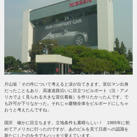
片山翁「その件について考えると涙が出てきます。宣伝マン出身
だったこともあり、高速道路沿いに目立つビルボート（注・アメ
リカでよく見られる大きな宣伝看板）を作りたかったんです。で
も許可が下りなかった。それじゃ建物全体をビルボードにしちゃ
おうと考えたんですね」
国沢 確かに目立ちます。立地条件も素晴らしい！ 1985年に初
めてアメリカに行ったのですが、あのビルを見て日産への認識を
新たにしたのを今でもハッキリ覚えています。