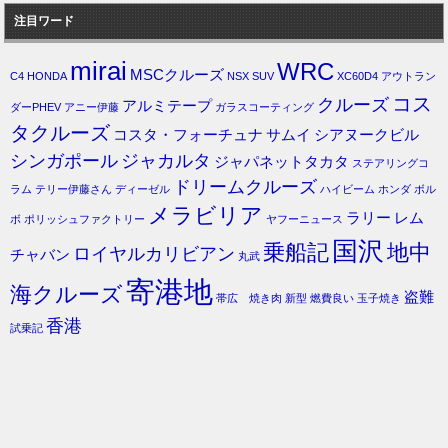
注目ワード
mirai
WRC
MSCクルーズ
C4
HONDA
NSX
SUV
XC60D4
アウトラン
コス
クルーズ
アルミテープ
ダーPHEV
アニー伊藤
ガラスコーティング
タクルーズ
コスタ・フォーチュナ
サムイ
シアヌークビル
シンガポール
ジャカルタ
ジャパネットタカタ
ステアリングコ
ドリームクルーズ
ラム
テリー伊藤さん
ディーゼル
ハイビーム
ホンダ
ボル
メラビリア
ラリー
レム
ボ
ポリッシュファクトリー
ヤフーニュース
国沢
乗船記
地中
ロイヤルカリビアン
チャバン
丸武
寄港地
海クルーズ
盗難
帯広 焼き肉
新型
燃費良い
玉子焼き
香港
試乗記