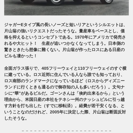
ジャガーEタイプ風の長いノーズと短いリアというシルエットは、
片山翁の強いリクエストだったそうな。量産車をベースとし、価
格を抑えるというコンセプトである。1970年にアメリカで発売さ
れるや大ヒット！ 生産が追いつかなくなってしまう。日本側の
驚きときたら想像に難くない。片山翁が作ったロスにある日産の
ビルも凄かった！
全面ガラス張りで、405フリーウェイと110フリーウェイのすぐ横
に建っている。ロス近郊に住んでいる人なら誰でも知っており、
ロス南部のランドマークになっているほど（ロスからディズニー
ランドに行くときも通るので御存知の人も多いだろう）。文句ナ
シに“華”があるビルだ。ゴーンさんは「倹約出来るから」という
理由から、米国日産の本社をテネシー州のナッシュビルに引っ越
す方針を打ち出した（すでに移転済）。経費が若干安くなる、と
いうことなのだけれど、2005年に決定した際、片山翁は断固反対
したそうな。
－－－－－－－－－－－－－－－－－－－－－－