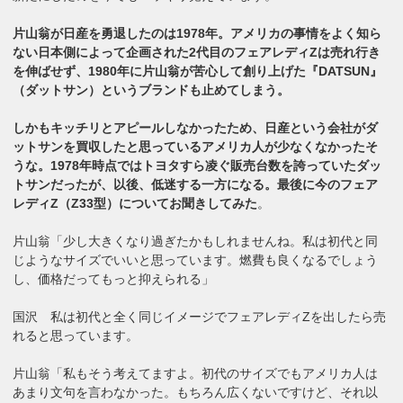
片山翁が日産を勇退したのは1978年。アメリカの事情をよく知ら
ない日本側によって企画された2代目のフェアレディZは売れ行き
を伸ばせず、1980年に片山翁が苦心して創り上げた『DATSUN』
（ダットサン）というブランドも止めてしまう。
しかもキッチリとアピールしなかったため、日産という会社がダ
ットサンを買収したと思っているアメリカ人が少なくなかったそ
うな。1978年時点ではトヨタすら凌ぐ販売台数を誇っていたダッ
トサンだったが、以後、低迷する一方になる。最後に今のフェア
レディZ（Z33型）についてお聞きしてみた
。
片山翁「少し大きくなり過ぎたかもしれませんね。私は初代と同
じようなサイズでいいと思っています。燃費も良くなるでしょう
し、価格だってもっと抑えられる」
国沢 私は初代と全く同じイメージでフェアレディZを出したら売
れると思っています。
片山翁「私もそう考えてますよ。初代のサイズでもアメリカ人は
あまり文句を言わなかった。もちろん広くないですけど、それ以