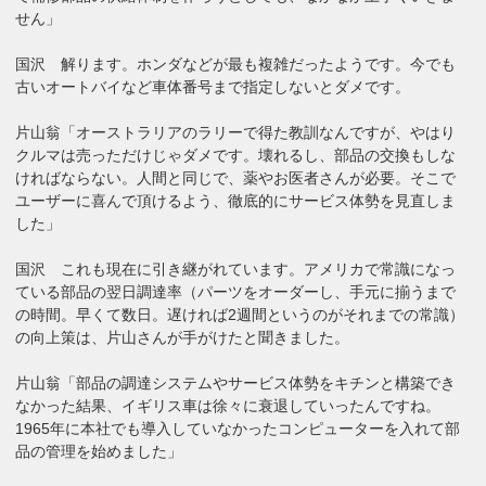
せん」
国沢 解ります。ホンダなどが最も複雑だったようです。今でも
古いオートバイなど車体番号まで指定しないとダメです。
片山翁「オーストラリアのラリーで得た教訓なんですが、やはり
クルマは売っただけじゃダメです。壊れるし、部品の交換もしな
ければならない。人間と同じで、薬やお医者さんが必要。そこで
ユーザーに喜んで頂けるよう、徹底的にサービス体勢を見直しま
した」
国沢 これも現在に引き継がれています。アメリカで常識になっ
ている部品の翌日調達率（パーツをオーダーし、手元に揃うまで
の時間。早くて数日。遅ければ2週間というのがそれまでの常識）
の向上策は、片山さんが手がけたと聞きました。
片山翁「部品の調達システムやサービス体勢をキチンと構築でき
なかった結果、イギリス車は徐々に衰退していったんですね。
1965年に本社でも導入していなかったコンピューターを入れて部
品の管理を始めました」