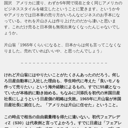
国沢 アメリカに渡り、わずか5年間で現在と全く同じアメリカの
ビジネススタイルを確立したということに驚きます。というか今
やアメリカでは日本車の売り方がいろんなビジネスのお手本にな
っている。それを片山さんは作り上げたのだから凄いと思いま
す。これだけ売ると日本側も無視出来なくなったんじゃないでし
ょうか。
片山翁「1965年くらいになると、日本からは何も言ってこなくな
りました。売れていればいいや、と思ったんでしょう」
－－－－－－－－－－－－－－－－－－－－－－
けれど片山翁にはやりたいことがたくさんあったのだろう。何し
ろ日産自動車に入社した理由も、学生時代に考えた「良いモノを
作って売りたい」という海外経験によるもの。すでに55歳となっ
ていたが本格的に動き始める。ちなみに川添氏を初代の米国日産
社長にしようという日産側の戦略は失敗。1965年に片山翁が米国
日産社長に就任した。「アメリカは片山に任せた」ということ。
この時点で相当の自由裁量権を得たに違いない。初代フェアレデ
ィZ（S30）は代表例と言ってよかろう。すでに日産は「フェアレ