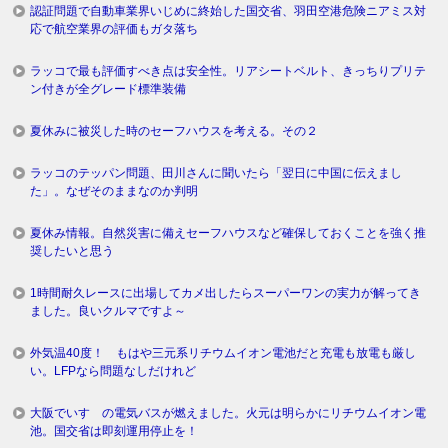
認証問題で自動車業界いじめに終始した国交省、羽田空港危険ニアミス対
応で航空業界の評価もガタ落ち
ラッコで最も評価すべき点は安全性。リアシートベルト、きっちりプリテ
ン付きが全グレード標準装備
夏休みに被災した時のセーフハウスを考える。その２
ラッコのテッパン問題、田川さんに聞いたら「翌日に中国に伝えまし
た」。なぜそのままなのか判明
夏休み情報。自然災害に備えセーフハウスなど確保しておくことを強く推
奨したいと思う
1時間耐久レースに出場してカメ出したらスーパーワンの実力が解ってき
ました。良いクルマですよ～
外気温40度！ もはや三元系リチウムイオン電池だと充電も放電も厳し
い。LFPなら問題なしだけれど
大阪でいすゞの電気バスが燃えました。火元は明らかにリチウムイオン電
池。国交省は即刻運用停止を！