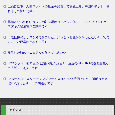
三菱自動車、人型ロボットの量産を発表して株価上昇。中国ロボット、暴
れそうで怖い（笑）
黒船となったBYDラッコの対抗馬はダイハツの低コストハイブリッドと、
スズキの軽量電気自動車です
市販仕様のラッコを見てきました。けっこうお金が掛かった造りをしてま
す。白い巨塔の意地も（笑）
被災した時のマニュアルを作っておきたい
BYDラッコ、初年度の販売目標は1万台！ 直近のSAKURAの登録台数っ
て月販300台少々です
BYDラッコ、スターティングプライスは214万5千円でした。補助金使え
ば200万円切り！ 予想通りです
アドレス