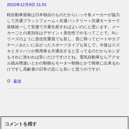
2022年12月9日 21:01
軽自動車規格は日本独自のものだからいっそ各メーカーが協力
して共通プラットフォーム＋共通バッテリー＋共通モーターで
規格統一して安価で大量生産すればよいのにと思います。メー
カーごとの差別化はデザイン＋居住性でやるってことで。Nシ
リーズのように居住性重視でも良し、昔に帰ってビートやカプ
チーノみたいに尖がったスポーツタイプも良しで。今後はスズ
キとダイハツが商用車を共通化すると言ってるのだからホンダ
もそれに加われば良いだけですけどね。電気自動車ならアクセ
ル踏み間違いとかの制御もモーター制御とかで簡単に出来るわ
けですし高齢者の日常の足にも良いと思うのですが。
返信
コメントを残す