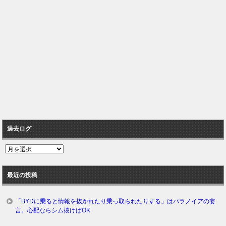
過去ログ
過
去
ロ
最近の投稿
グ
「BYDに乗ると情報を抜かれたり乗っ取られたりする」はパラノイアの妄
言。心配ならシム抜けばOK