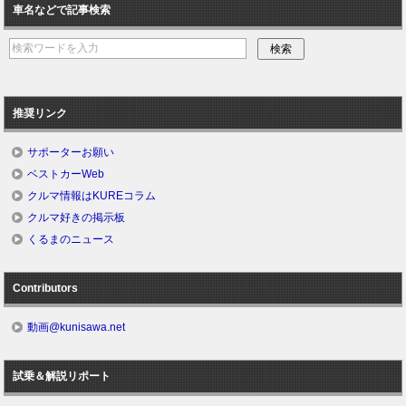
車名などで記事検索
推奨リンク
サポーターお願い
ベストカーWeb
クルマ情報はKUREコラム
クルマ好きの掲示板
くるまのニュース
Contributors
動画@kunisawa.net
試乗＆解説リポート