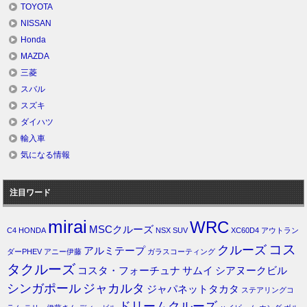
TOYOTA
NISSAN
Honda
MAZDA
三菱
スバル
スズキ
ダイハツ
輸入車
気になる情報
注目ワード
mirai
WRC
MSCクルーズ
C4
HONDA
NSX
SUV
XC60D4
アウトラン
コス
クルーズ
アルミテープ
ダーPHEV
アニー伊藤
ガラスコーティング
タクルーズ
コスタ・フォーチュナ
サムイ
シアヌークビル
シンガポール
ジャカルタ
ジャパネットタカタ
ステアリングコ
ドリームクルーズ