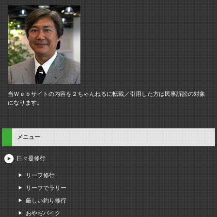
当Ｗｅｂサイトの内容を２ちゃんねるに転載／引用した方は民事訴訟の対象
になります。
メニュー
日々是修行
リーフ修行
リーフでラリー
厳しい釣り修行
おやぢバイク