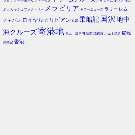
ラム
テリー伊藤さん
ディーゼル
ハイビーム
ホンダ
ボル
メラビリア
ラリー
レム
ボ
ポリッシュファクトリー
ヤフーニュース
国沢
乗船記
地中
ロイヤルカリビアン
チャバン
丸武
寄港地
海クルーズ
盗難
帯広 焼き肉
新型
燃費良い
玉子焼き
香港
試乗記