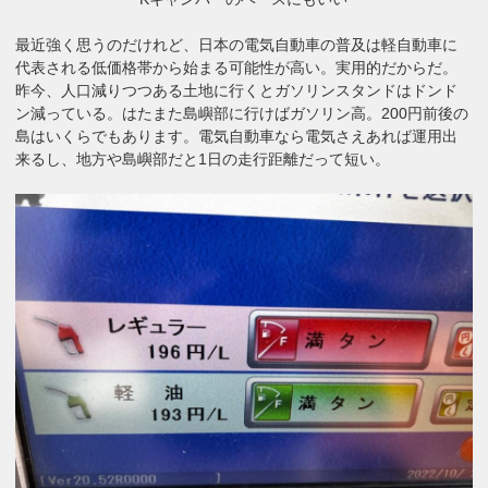
最近強く思うのだけれど、日本の電気自動車の普及は軽自動車に
代表される低価格帯から始まる可能性が高い。実用的だからだ。
昨今、人口減りつつある土地に行くとガソリンスタンドはドンド
ン減っている。はたまた島嶼部に行けばガソリン高。200円前後の
島はいくらでもあります。電気自動車なら電気さえあれば運用出
来るし、地方や島嶼部だと1日の走行距離だって短い。