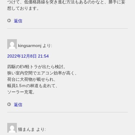
つけて、低価格路線を突き進む方法もあるのかなと、勝手に妄
想しております。
返信
kingsarmonj
より:
2022年12月8日 21:54
四駆のEV軽トラが出たら検討。
狭い室内空間でエアコン効率が高く、
荷台に大荷物が載せられ、
幅員1.5ｍの林道も走れて、
ソーラー充電。
返信
猫まんま
より: