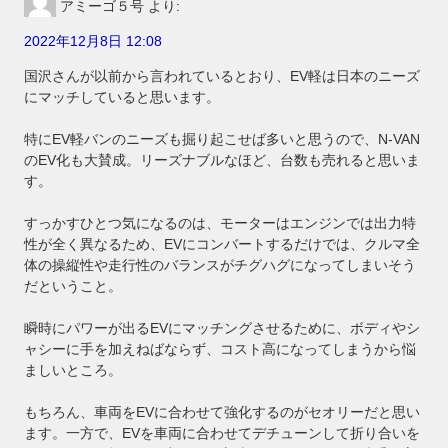
アミーゴ５号
より:
2022年12月8日 12:08
国沢さんが以前から言われているとおり、EV軽は日本のニーズ
にマッチしていると思います。
特にEV軽バンのニーズも掘り起こせば多いと思うので、N-VAN
のEV化も大賛成。リーズナブルなほど、台数も売れると思いま
す。
すっかすひとつ気になるのは、モーターはエンジンでは出力特
性が全く異なるため、EVにコンバートするだけでは、クルマ全
体の操縦性や走行性のバランスがチグハグになってしまいそう
だということ。
瞬時にパワーが出るEVにマッチングさせるために、ボディやシ
ャシーに手を加えねばならず、コスト高になってしまうから悩
ましいところ。
もちろん、車両をEVに合わせて強化するのがセオリーだと思い
ます。一方で、EVを車両に合わせてデチューンして折り合いを