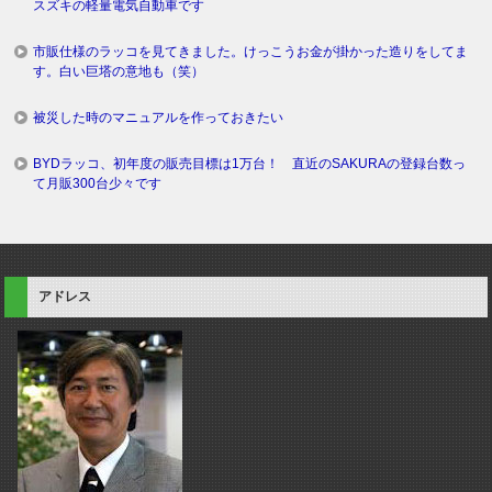
スズキの軽量電気自動車です
市販仕様のラッコを見てきました。けっこうお金が掛かった造りをしてま
す。白い巨塔の意地も（笑）
被災した時のマニュアルを作っておきたい
BYDラッコ、初年度の販売目標は1万台！ 直近のSAKURAの登録台数っ
て月販300台少々です
アドレス