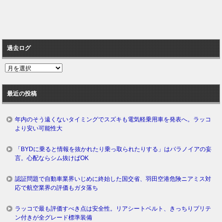
過去ログ
過
去
ロ
最近の投稿
グ
年内のそう遠くないタイミングでスズキも電気軽乗用車を発表へ。ラッコ
より安い可能性大
「BYDに乗ると情報を抜かれたり乗っ取られたりする」はパラノイアの妄
言。心配ならシム抜けばOK
認証問題で自動車業界いじめに終始した国交省、羽田空港危険ニアミス対
応で航空業界の評価もガタ落ち
ラッコで最も評価すべき点は安全性。リアシートベルト、きっちりプリテ
ン付きが全グレード標準装備