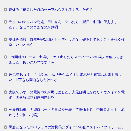
夏休みに被災した時のセーフハウスを考える。その２
ラッコのテッパン問題、田川さんに聞いたら「翌日に中国に伝えまし
た」。なぜそのままなのか判明
夏休み情報。自然災害に備えセーフハウスなど確保しておくことを強く推
奨したいと思う
1時間耐久レースに出場してカメ出したらスーパーワンの実力が解ってき
ました。良いクルマですよ～
外気温40度！ もはや三元系リチウムイオン電池だと充電も放電も厳し
い。LFPなら問題なしだけれど
大阪でいすゞの電気バスが燃えました。火元は明らかにリチウムイオン電
池。国交省は即刻運用停止を！
三菱自動車、人型ロボットの量産を発表して株価上昇。中国ロボット、暴
れそうで怖い（笑）
黒船となったBYDラッコの対抗馬はダイハツの低コストハイブリッドと、