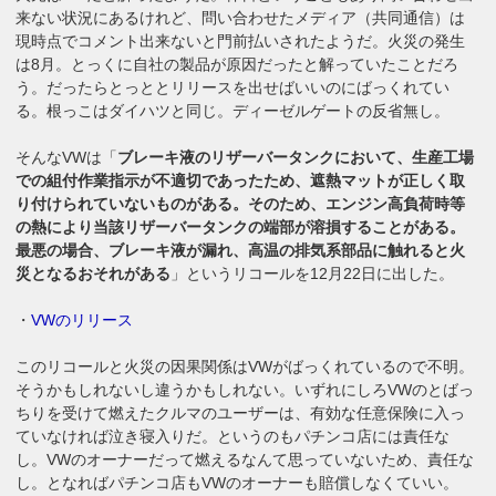
来ない状況にあるけれど、問い合わせたメディア（共同通信）は
現時点でコメント出来ないと門前払いされたようだ。火災の発生
は8月。とっくに自社の製品が原因だったと解っていたことだろ
う。だったらとっととリリースを出せばいいのにばっくれてい
る。根っこはダイハツと同じ。ディーゼルゲートの反省無し。
そんなVWは「
ブレーキ液のリザーバータンクにおいて、生産工場
での組付作業指示が不適切であったため、遮熱マットが正しく取
り付けられていないものがある。そのため、エンジン高負荷時等
の熱により当該リザーバータンクの端部が溶損することがある。
最悪の場合、ブレーキ液が漏れ、高温の排気系部品に触れると火
災となるおそれがある
」というリコールを12月22日に出した。
・
VWのリリース
このリコールと火災の因果関係はVWがばっくれているので不明。
そうかもしれないし違うかもしれない。いずれにしろVWのとばっ
ちりを受けて燃えたクルマのユーザーは、有効な任意保険に入っ
ていなければ泣き寝入りだ。というのもパチンコ店には責任な
し。VWのオーナーだって燃えるなんて思っていないため、責任な
し。となればパチンコ店もVWのオーナーも賠償しなくていい。