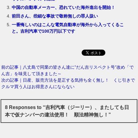
中国の自動車メーカー、恐れていた海外進出を開始！
前田さん、些細な事故で敬称無しの罪人扱い
一番悔しいのはこんな電気自動車が海外から入ってくるこ
と。吉利汽車で100万円以下です
前の記事｜八丈島で同業の皆さん達に”だん吉リスペクト号”改め「で
ん吉」を味見して頂きました～
次の記事｜日産、販売方法を是正する気持ち全く無し！ くじ引きで
クルマ買う人はお得意さんにならない
8 Responses to “吉利汽車（ジーリー）、またしても日
本で仮ナンバーの違法使用！ 順法精神無し！”