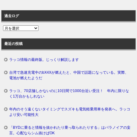
過去ログ
過
去
ロ
最近の投稿
グ
ラッコ情報の最終版。じっくり解説します
台湾で急速充電中のbX4Xが燃えたと、中国で話題になっている。実際、
電池が燃えたようだ
ラッコ、70店舗しかないのに10日間で1000台近い受注！ 年内に限りな
く1万台かもしれない
年内のそう遠くないタイミングでスズキも電気軽乗用車を発表へ。ラッコ
より安い可能性大
「BYDに乗ると情報を抜かれたり乗っ取られたりする」はパラノイアの妄
言。心配ならシム抜けばOK