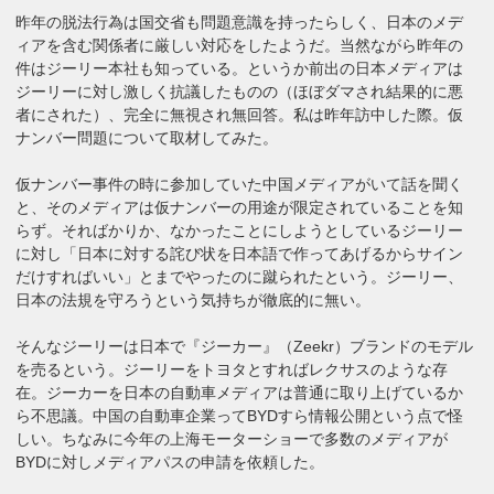
昨年の脱法行為は国交省も問題意識を持ったらしく、日本のメデ
ィアを含む関係者に厳しい対応をしたようだ。当然ながら昨年の
件はジーリー本社も知っている。というか前出の日本メディアは
ジーリーに対し激しく抗議したものの（ほぼダマされ結果的に悪
者にされた）、完全に無視され無回答。私は昨年訪中した際。仮
ナンバー問題について取材してみた。
仮ナンバー事件の時に参加していた中国メディアがいて話を聞く
と、そのメディアは仮ナンバーの用途が限定されていることを知
らず。そればかりか、なかったことにしようとしているジーリー
に対し「日本に対する詫び状を日本語で作ってあげるからサイン
だけすればいい」とまでやったのに蹴られたという。ジーリー、
日本の法規を守ろうという気持ちが徹底的に無い。
そんなジーリーは日本で『ジーカー』（Zeekr）ブランドのモデル
を売るという。ジーリーをトヨタとすればレクサスのような存
在。ジーカーを日本の自動車メディアは普通に取り上げているか
ら不思議。中国の自動車企業ってBYDすら情報公開という点で怪
しい。ちなみに今年の上海モーターショーで多数のメディアが
BYDに対しメディアパスの申請を依頼した。