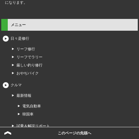
になります。
メニュー
日々是修行
リーフ修行
リーフでラリー
厳しい釣り修行
おやぢバイク
クルマ
最新情報
電気自動車
韓国車
試乗＆解説リポート
このページの先頭へ
車検