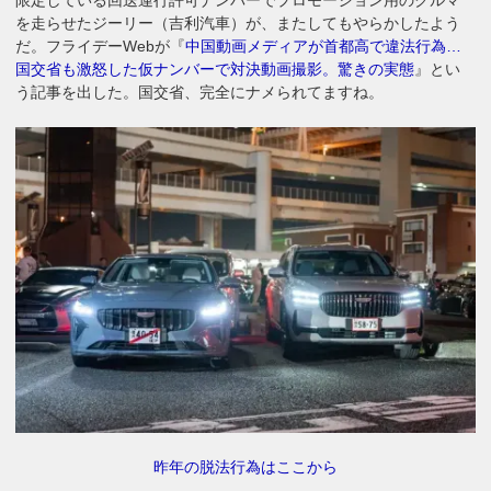
を走らせたジーリー（吉利汽車）が、またしてもやらかしたよう
だ。フライデーWebが『
中国動画メディアが首都高で違法行為…
国交省も激怒した仮ナンバーで対決動画撮影。驚きの実態
』とい
う記事を出した。国交省、完全にナメられてますね。
昨年の脱法行為はここから