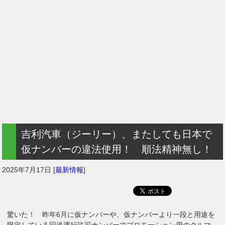
吉利汽車（ジーリー）、またしても日本で
仮ナンバーの違法使用！ 順法精神無し！
2025年7月17日
[
最新情報
]
驚いた！ 昨年6月に仮ナンバーや、仮ナンバーより一段と用途を
限定している回送運行許可ナンバーでプロモーション用のクルマ