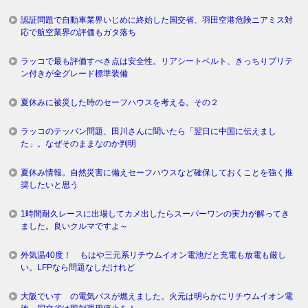
認証問題で自動車業界いじめに終始した国交省、羽田空港危険ニアミス対
応で航空業界の評価もガタ落ち
ラッコで最も評価すべき点は安全性。リアシートベルト、きっちりプリテ
ン付きが全グレード標準装備
夏休みに被災した時のセーフハウスを考える。その２
ラッコのテッパン問題、田川さんに聞いたら「翌日に中国に伝えまし
た」。なぜそのままなのか判明
夏休み情報。自然災害に備えセーフハウスなど確保しておくことを強く推
奨したいと思う
1時間耐久レースに出場してカメ出したらスーパーワンの実力が解ってき
ました。良いクルマですよ～
外気温40度！ もはや三元系リチウムイオン電池だと充電も放電も厳し
い。LFPなら問題なしだけれど
大阪でいすゞの電気バスが燃えました。火元は明らかにリチウムイオン電