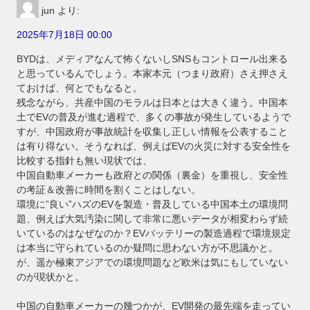
jun
より:
2025年7月18日 00:00
BYDは、メディアなんて怖くないしSNSもコントロール出来る
と思っているんでしょう。本家本元（つまり政府）さえ押さえ
ておけば、何とでもなると。
残念ながら、共産中国のモラルは日本とは大きく違う。中国本
土でEVの普及が進む過程で、多くの事故が発生しているようで
すが、中国政府が事故統計を収集し正しい情報を公表すること
は有り得ない。そうなれば、例えばEVの火災に対する安全性を
比較する指針も無い現状では、
中国自動車メーカーも政府との関係（裏金）を重視し、安全性
の考証＆改善に時間を割くことはしない。
環境に”良い”ハズのEVを製造・普及している中国本土の環境問
題、例えば大気汚染に関して非常に悪いデータが相変わらず続
いているのはなぜなのか？EVバッテリーの製造過程で環境規定
は本当に守られているのか疑問に思わない方が不思議かと。
が、遥か極東アジアでの環境問題など欧米は気にもしていない
のが現状かと。
中国の自動車メーカーの幾つかが、EV開発の最先端を走ってい