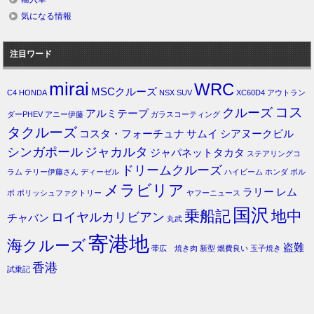
気になる情報
注目ワード
mirai
WRC
MSCクルーズ
C4
HONDA
NSX
SUV
XC60D4
アウトラン
コス
クルーズ
アルミテープ
ダーPHEV
アニー伊藤
ガラスコーティング
タクルーズ
コスタ・フォーチュナ
サムイ
シアヌークビル
シンガポール
ジャカルタ
ジャパネットタカタ
ステアリングコ
ドリームクルーズ
ラム
テリー伊藤さん
ディーゼル
ハイビーム
ホンダ
ボル
メラビリア
ラリー
レム
ボ
ポリッシュファクトリー
ヤフーニュース
国沢
乗船記
地中
ロイヤルカリビアン
チャバン
丸武
寄港地
海クルーズ
盗難
帯広 焼き肉
新型
燃費良い
玉子焼き
香港
試乗記