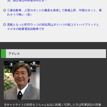
池。国交省は即刻運用停止を！
三菱自動車、人型ロボットの量産を発表して株価上昇。中国ロボット、暴
れそうで怖い（笑）
黒船となったBYDラッコの対抗馬はダイハツの低コストハイブリッドと、
スズキの軽量電気自動車です
アドレス
当Ｗｅｂサイトの内容を２ちゃんねるに転載／引用した方は民事訴訟の対象