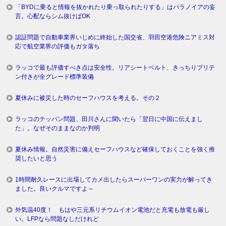
「BYDに乗ると情報を抜かれたり乗っ取られたりする」はパラノイアの妄
言。心配ならシム抜けばOK
認証問題で自動車業界いじめに終始した国交省、羽田空港危険ニアミス対
応で航空業界の評価もガタ落ち
ラッコで最も評価すべき点は安全性。リアシートベルト、きっちりプリテ
ン付きが全グレード標準装備
夏休みに被災した時のセーフハウスを考える。その２
ラッコのテッパン問題、田川さんに聞いたら「翌日に中国に伝えまし
た」。なぜそのままなのか判明
夏休み情報。自然災害に備えセーフハウスなど確保しておくことを強く推
奨したいと思う
1時間耐久レースに出場してカメ出したらスーパーワンの実力が解ってき
ました。良いクルマですよ～
外気温40度！ もはや三元系リチウムイオン電池だと充電も放電も厳し
い。LFPなら問題なしだけれど