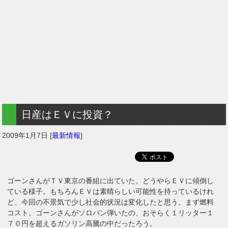
日産はＥＶに投資？
2009年1月7日
[
最新情報
]
ゴーンさんがＴＶ東京の番組に出ていた。どうやらＥＶに傾倒し
ている様子。もちろんＥＶは素晴らしい可能性を持っているけれ
ど、今回の不景気で少し社会的状況は変化したと思う。まず燃料
コスト。ゴーンさんがソロバン弾いたの、おそらく１リッター１
７０円を超えるガソリン高騰の中だったろう。