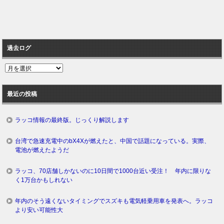
過去ログ
過
去
ロ
最近の投稿
グ
ラッコ情報の最終版。じっくり解説します
台湾で急速充電中のbX4Xが燃えたと、中国で話題になっている。実際、
電池が燃えたようだ
ラッコ、70店舗しかないのに10日間で1000台近い受注！ 年内に限りな
く1万台かもしれない
年内のそう遠くないタイミングでスズキも電気軽乗用車を発表へ。ラッコ
より安い可能性大