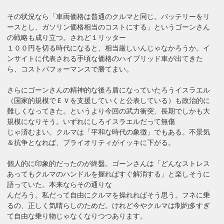
その状況なら「車両価格は普通のクルマと同じ。バッテリーをリ
ースとし、ガソリン価格相当のコストにする」というゴーンさん
の戦略も成り立つ。されど１リッター
１００円を切る時代になると、相当厳しいんじゃなかろうか。イ
ンサイトに代表される手頃な価格のハイブリッド車が出てきた
ら、コストパフォーマンスで勝てまい。
さらにゴーンさんの精神的な後ろ盾になっていたろうイスラエル
（国家的規模でＥＶを支援していくと公表している）も政治的に
難しくなってきた。というより今回の武力衝突、長期でしかも大
規模になりそう。いずれにしろイスラエルだって無傷
じゃ済むまい。クルマは「平和な時代の象徴」でもある。不景気
＆抗争となれば、プライオリティがイッキに下がる。
個人的に印象的だったのが終盤。ゴーンさんは「どんなストレス
あってもクルマのハンドルを握ればすぐ解消する」と楽しそうに
語っていた。本来ならその通りな
んだろう。私だって自由にクルマを操れればそう思う。フネに乗
るの、正しく気晴らしのためだ。けれど今やクルマは制約多すぎ
て自由な乗り物じゃなくなりつつあります。