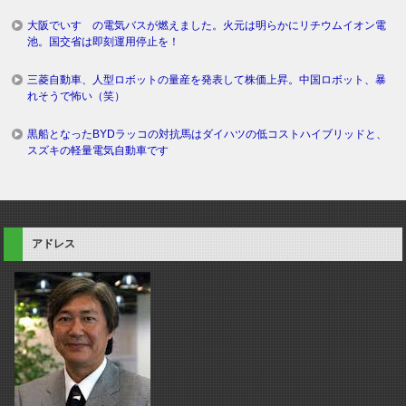
大阪でいすゞの電気バスが燃えました。火元は明らかにリチウムイオン電
池。国交省は即刻運用停止を！
三菱自動車、人型ロボットの量産を発表して株価上昇。中国ロボット、暴
れそうで怖い（笑）
黒船となったBYDラッコの対抗馬はダイハツの低コストハイブリッドと、
スズキの軽量電気自動車です
アドレス