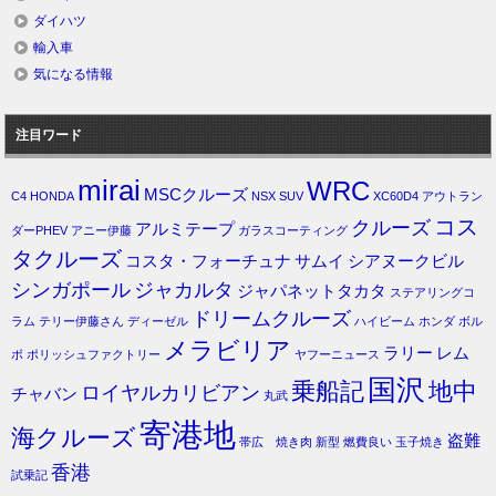
ダイハツ
輸入車
気になる情報
注目ワード
mirai
WRC
MSCクルーズ
C4
HONDA
NSX
SUV
XC60D4
アウトラン
コス
クルーズ
アルミテープ
ダーPHEV
アニー伊藤
ガラスコーティング
タクルーズ
コスタ・フォーチュナ
サムイ
シアヌークビル
シンガポール
ジャカルタ
ジャパネットタカタ
ステアリングコ
ドリームクルーズ
ラム
テリー伊藤さん
ディーゼル
ハイビーム
ホンダ
ボル
メラビリア
ラリー
レム
ボ
ポリッシュファクトリー
ヤフーニュース
国沢
乗船記
地中
ロイヤルカリビアン
チャバン
丸武
寄港地
海クルーズ
盗難
帯広 焼き肉
新型
燃費良い
玉子焼き
香港
試乗記