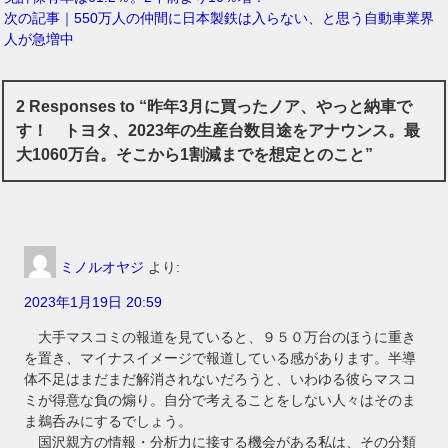
次の記事｜550万人の仲間に日本製鉄は入らない、と思う自動車業界
人が急増中
2 Responses to “昨年3月に買ったノア、やっと納車で
す！ トヨタ、2023年の生産台数目途をアナウンス。最
大1060万台。そこから1割減までを想定とのこと”
ミノルオヤジ
より:
2023年1月19日 20:59
大手マスコミの報道を見ていると、９５０万台のほうに重き
を置き、マイナスイメージで報道している感があります。半導
体不足はまだまだ解消されないだろうと、いわゆる彼らマスコ
ミが得意な負の煽り。自分で考えることをしない人々はそのま
ま鵜呑みにするでしょう。
国沢親方の情報・分析力に接する機会がある私は、その分類