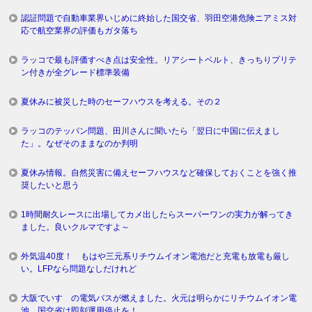
認証問題で自動車業界いじめに終始した国交省、羽田空港危険ニアミス対
応で航空業界の評価もガタ落ち
ラッコで最も評価すべき点は安全性。リアシートベルト、きっちりプリテ
ン付きが全グレード標準装備
夏休みに被災した時のセーフハウスを考える。その２
ラッコのテッパン問題、田川さんに聞いたら「翌日に中国に伝えまし
た」。なぜそのままなのか判明
夏休み情報。自然災害に備えセーフハウスなど確保しておくことを強く推
奨したいと思う
1時間耐久レースに出場してカメ出したらスーパーワンの実力が解ってき
ました。良いクルマですよ～
外気温40度！ もはや三元系リチウムイオン電池だと充電も放電も厳し
い。LFPなら問題なしだけれど
大阪でいすゞの電気バスが燃えました。火元は明らかにリチウムイオン電
池。国交省は即刻運用停止を！