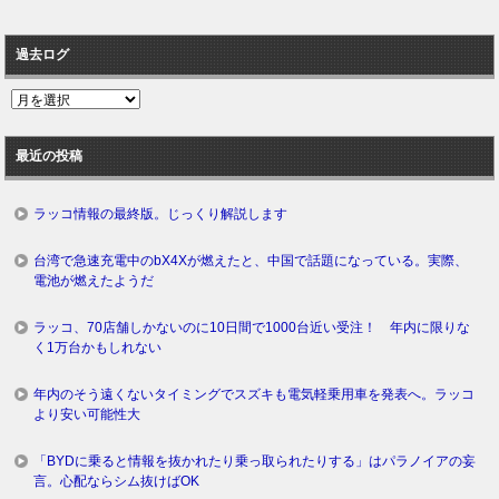
過去ログ
過
去
ロ
最近の投稿
グ
ラッコ情報の最終版。じっくり解説します
台湾で急速充電中のbX4Xが燃えたと、中国で話題になっている。実際、
電池が燃えたようだ
ラッコ、70店舗しかないのに10日間で1000台近い受注！ 年内に限りな
く1万台かもしれない
年内のそう遠くないタイミングでスズキも電気軽乗用車を発表へ。ラッコ
より安い可能性大
「BYDに乗ると情報を抜かれたり乗っ取られたりする」はパラノイアの妄
言。心配ならシム抜けばOK