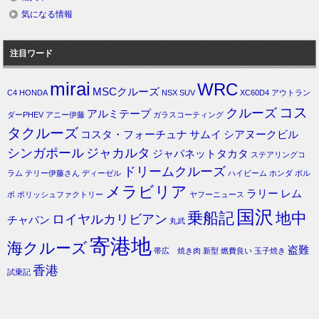
気になる情報
注目ワード
mirai
WRC
MSCクルーズ
C4
HONDA
NSX
SUV
XC60D4
アウトラン
コス
クルーズ
アルミテープ
ダーPHEV
アニー伊藤
ガラスコーティング
タクルーズ
コスタ・フォーチュナ
サムイ
シアヌークビル
シンガポール
ジャカルタ
ジャパネットタカタ
ステアリングコ
ドリームクルーズ
ラム
テリー伊藤さん
ディーゼル
ハイビーム
ホンダ
ボル
メラビリア
ラリー
レム
ボ
ポリッシュファクトリー
ヤフーニュース
国沢
乗船記
地中
ロイヤルカリビアン
チャバン
丸武
寄港地
海クルーズ
盗難
帯広 焼き肉
新型
燃費良い
玉子焼き
香港
試乗記