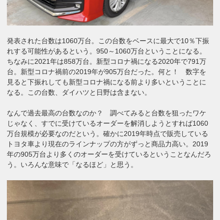
発表された台数は1060万台。この台数をベースに最大で10％下振
れする可能性があるという。950～1060万台ということになる。
ちなみに2021年は858万台。新型コロナ禍になる2020年で791万
台。新型コロナ禍前の2019年が905万台だった。何と！ 数字を
見ると下振れしても新型コロナ禍になる前より多いということに
なる。この台数、ダイハツと日野は含まない。
なんで過去最高の台数なのか？ 調べてみると台数を狙ったワケ
じゃなく、すでに受けているオーダーを解消しようとすれば1060
万台規模が必要なのだという。確かに2019年時点で販売している
トヨタ車より現在のラインナップの方がずっと商品力高い。2019
年の905万台より多くのオーダーを受けているということなんだろ
う。いろんな意味で「なるほど」と思う。