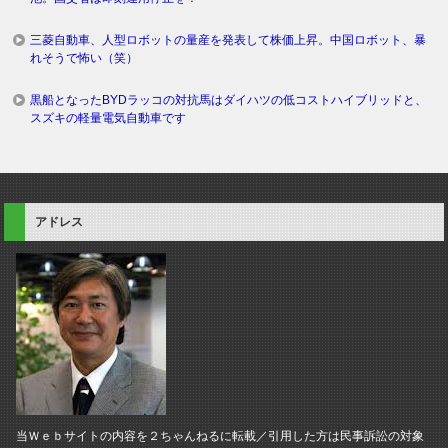
三菱自動車、人型ロボットの量産を発表して株価上昇。中国ロボット、暴
れそうで怖い（笑）
黒船となったBYDラッコの対抗馬はダイハツの低コストハイブリッドと、
スズキの軽量電気自動車です
アドレス
当Ｗｅｂサイトの内容を２ちゃんねるに転載／引用した方は民事訴訟の対象