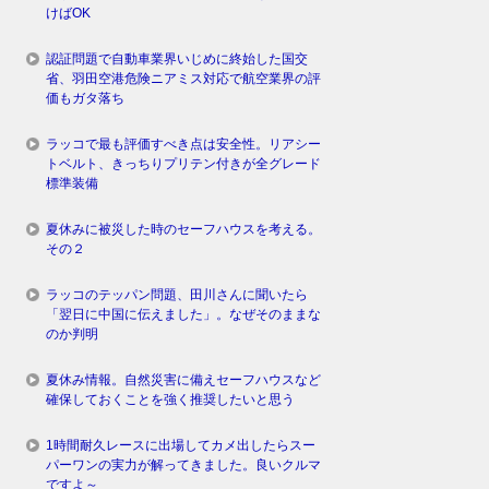
けばOK
認証問題で自動車業界いじめに終始した国交
省、羽田空港危険ニアミス対応で航空業界の評
価もガタ落ち
ラッコで最も評価すべき点は安全性。リアシー
トベルト、きっちりプリテン付きが全グレード
標準装備
夏休みに被災した時のセーフハウスを考える。
その２
ラッコのテッパン問題、田川さんに聞いたら
「翌日に中国に伝えました」。なぜそのままな
のか判明
夏休み情報。自然災害に備えセーフハウスなど
確保しておくことを強く推奨したいと思う
1時間耐久レースに出場してカメ出したらスー
パーワンの実力が解ってきました。良いクルマ
ですよ～