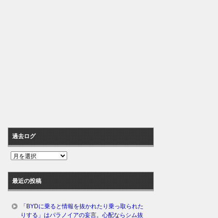
過去ログ
過
去
ロ
最近の投稿
グ
「BYDに乗ると情報を抜かれたり乗っ取られた
りする」はパラノイアの妄言。心配ならシム抜