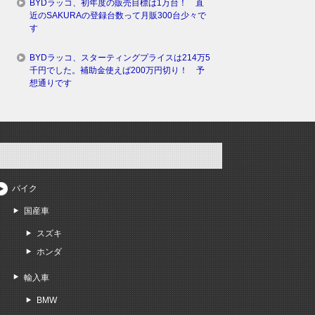
BYDラッコ、初年度の販売目標は1万台！ 直
近のSAKURAの登録台数って月販300台少々で
す
BYDラッコ、スターティングプライスは214万5
千円でした。補助金使えば200万円切り！ 予
想通りです
バイク
国産車
スズキ
ホンダ
輸入車
BMW