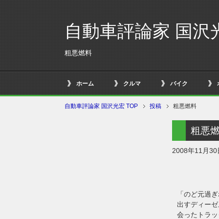
自動車評論家 国沢
粗悪燃料
ホーム
クルマ
バイク
自動車評論家 国沢光宏 TOP
投稿
粗悪燃料
粗悪
2008年11月3
「のど元過ぎ
出すディーゼ
会ったトラッ