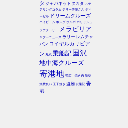
タ
ジャパネットタカタ
ステ
アリングコラム
テリー伊藤さん
ディ
ドリームクルーズ
ーゼル
ハイビーム
ホンダ
ボルボ
ポリッシュ
メラビリア
ファクトリー
ラリー
レムチャ
ヤフーニュース
ロイヤルカリビア
バン
国沢
乗船記
ン
丸武
地中海クルーズ
寄港地
帯広 焼き肉
新型
香
盗難
燃費良い
玉子焼き
試乗記
港