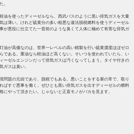
た。
軽油を使ったディーゼルなら、西武バスのように黒い排気ガスを大量
気は薄い。けれど硫黄分の多い粗悪な違法脱税燃料を使うディーゼル
事が悪役に仕立てた一昔前のような臭くて人体に極めて有害な排気ガ
灯油が高価なのは、世界一レベルの高い精製を行い硫黄濃度ほぼゼロ
らである。重油なら軽油ほど高くない。そいつを使われていたら、い
ィーゼルエンジンだって排気ガスは汚くなってしまう。タイヤ付きの
気ガスは臭い。
境問題の元凶であり、脱税でもある。悪いことをする輩の常で、取り
ればすぐ悪事を働く。ぜひとも黒い排気ガスを出すディーゼルの燃料
格にやって頂きたい。じゃないと正直モノがバカを見ます。