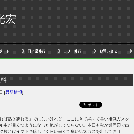
光宏
ボート
日々是修行
ラリー修行
お問い合せ
燃料
0日
[
最新情報
]
れば熱さ忘れる」ではないけれど、ここにきて黒くて臭い排気ガスを
ル車が目立つようになった気がしてならない。本日も秋が瀬周辺で出
ク数台はイマドキ珍しいくらい黒くて臭い排気ガスを出しており、