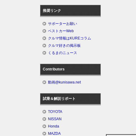
推奨リンク
サポーターお願い
ベストカーWeb
クルマ情報はKUREコラム
クルマ好きの掲示板
くるまのニュース
Contributors
動画@kunisawa.net
試乗＆解説リポート
TOYOTA
NISSAN
Honda
MAZDA