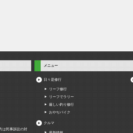
メニュー
日々是修行
リーフ修行
リーフでラリー
厳しい釣り修行
おやぢバイク
クルマ
方は民事訴訟の対
最新情報