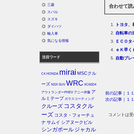
三菱
合わせて読
スバル
スズキ
トヨタ、
ダイハツ
自転車の
輸入車
気になる情報
ＥＣＯタ
ｅＫ早く
注目ワード
自動ブレ
mirai
MSCクル
C4
HONDA
WRC
ーズ
NSX
SUV
XC60D4
ア
アウトランダーPHEV
アニー伊藤
前の記事｜１
ルミテープ
次の記事｜１
ガラスコーティング
コスタクル
クルーズ
ーズ
コメントは受
コスタ・フォーチュ
ナ
サムイ
シアヌークビル
シンガポール
ジャカル