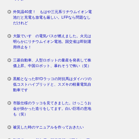
外気温40度！ もはや三元系リチウムイオン電
池だと充電も放電も厳しい。LFPなら問題なし
だけれど
大阪でいすゞの電気バスが燃えました。火元は
明らかにリチウムイオン電池。国交省は即刻運
用停止を！
三菱自動車、人型ロボットの量産を発表して株
価上昇。中国ロボット、暴れそうで怖い（笑）
黒船となったBYDラッコの対抗馬はダイハツの
低コストハイブリッドと、スズキの軽量電気自
動車です
市販仕様のラッコを見てきました。けっこうお
金が掛かった造りをしてます。白い巨塔の意地
も（笑）
被災した時のマニュアルを作っておきたい