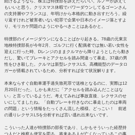
続けるようなら、株主は特捜部を訴えたらいい。ルノーが訴えて
もいいと思う。クリスマス休暇でパワーダウンしてるゴーンさん
の支持層やフランスは、年明けから本格的に動き出すだろう。繰
り返すけれど被害者いない犯罪で企業や日本のイメージ落とすよ
り、モリカケ問題のようにやるべきことはあるかと。
特捜部のイメージダウンになることばかり起きる。78歳の元東京
地検特捜部長が今年2月、ゴルフに行く配偶者では無い若い女性を
迎えに行った時、Dレンジのままクルマから降りようとしたら動き
だし、驚いてブレーキとアクセルを踏み間違って暴走。37歳の男
性をひき殺した。クルマは新型レクサスLS。高機能型のデータロ
ガーが搭載されているため、分析すれば全て状況解ります。
本来ならすぐ自動車運手過失致死罪で送検となるのに、実際は12
月20日だった。しかも未だに「アクセルを踏み込んだことはな
い」と言っているようだ。考えてみれば事故直後、レクサスのせ
いにしてましたね。「自動ブレーキ付きなのに暴走したのは車両
の問題」という情報をたっくさん流した模様。どっこい！ 前述
の通りレクサスLSを分析すれば言い逃れ出来ないです。
こういった人達が特捜部の部長であり、しかもそういった経歴持
つ人だと検察も便宜を図る。将来ある人が亡くなっているこの事