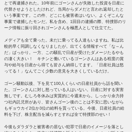
とで再逮捕された。10年前にゴーンさんが失敗した投資を日産に
代替させようとしたけれど、当局からダメだと言われ返却したと
いう事案です。この件、どこにも被害者はいない。よくぞこんな
事案で逮捕したモンだ。私を含め、1回目の逮捕の際、特捜部のリ
ーク情報に振り回されゴーンさんを極悪人として仕立てた。
メディアも全て乗った。未だに乗ってる人達もいますね。私は比
較的早く同調しなくなりましたが。出てくる情報すべて「な～ん
だ」ばっかり。一方、この騒乱で日産が受けたダメージたるやも
の凄く大きい！ キチンと働いているゴーンさんはある程度の賞
与や給与を日産から得ても皆さん納得してます。「日産社員は怒
ってる！」なんてごく少数の意見を大きくしているだけ。
ゴーン騒動以後、下を見て100人くらいの日産社員から話を聞い
た。ゴーンさんに対し怒っている人はいない。日産に対する実害
無しです。むしろ冬休みは実質的に今週末から。しっかり余力持
つ社内託児所があり、皆さんゴーン後のことは不安に思いながら
もギョウカイ2位か3位の給料を貰っている。今後、日産社員の給
料を下げ、株主配当を減らすとすれば全て特捜部のせい！
今後もダラダラと被害者の居ない犯罪で日産のイメージを落とし