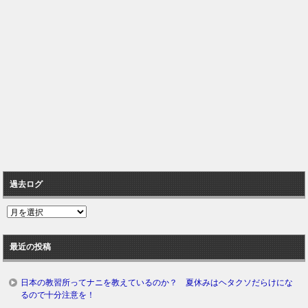
過去ログ
過
去
ロ
最近の投稿
グ
日本の教習所ってナニを教えているのか？ 夏休みはヘタクソだらけにな
るので十分注意を！