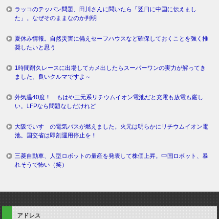
ラッコのテッパン問題、田川さんに聞いたら「翌日に中国に伝えまし
た」。なぜそのままなのか判明
夏休み情報。自然災害に備えセーフハウスなど確保しておくことを強く推
奨したいと思う
1時間耐久レースに出場してカメ出したらスーパーワンの実力が解ってき
ました。良いクルマですよ～
外気温40度！ もはや三元系リチウムイオン電池だと充電も放電も厳し
い。LFPなら問題なしだけれど
大阪でいすゞの電気バスが燃えました。火元は明らかにリチウムイオン電
池。国交省は即刻運用停止を！
三菱自動車、人型ロボットの量産を発表して株価上昇。中国ロボット、暴
れそうで怖い（笑）
アドレス