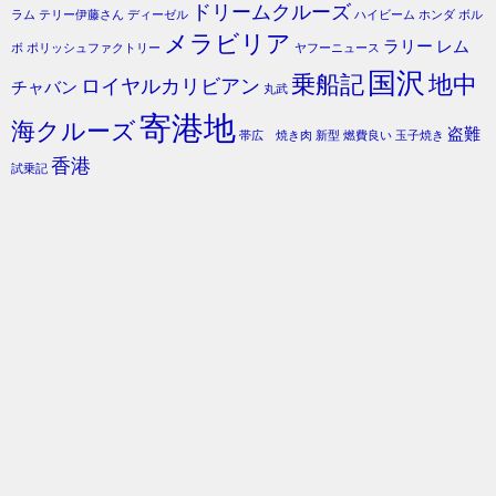
ドリームクルーズ
ラム
テリー伊藤さん
ディーゼル
ハイビーム
ホンダ
ボル
メラビリア
ラリー
レム
ボ
ポリッシュファクトリー
ヤフーニュース
国沢
乗船記
地中
ロイヤルカリビアン
チャバン
丸武
寄港地
海クルーズ
盗難
帯広 焼き肉
新型
燃費良い
玉子焼き
香港
試乗記