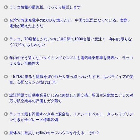
ラッコ情報の最終版。じっくり解説します
台湾で急速充電中のbX4Xが燃えたと、中国で話題になっている。実際、
電池が燃えたようだ
ラッコ、70店舗しかないのに10日間で1000台近い受注！ 年内に限りな
く1万台かもしれない
年内のそう遠くないタイミングでスズキも電気軽乗用車を発表へ。ラッコ
より安い可能性大
「BYDに乗ると情報を抜かれたり乗っ取られたりする」はパラノイアの妄
言。心配ならシム抜けばOK
認証問題で自動車業界いじめに終始した国交省、羽田空港危険ニアミス対
応で航空業界の評価もガタ落ち
ラッコで最も評価すべき点は安全性。リアシートベルト、きっちりプリテ
ン付きが全グレード標準装備
夏休みに被災した時のセーフハウスを考える。その２