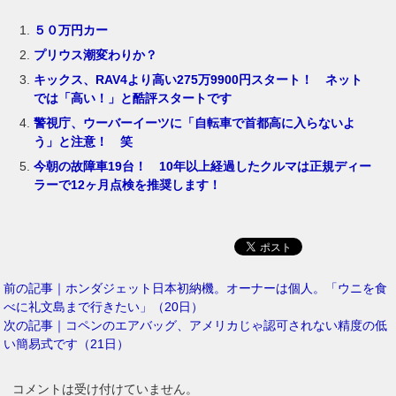
５０万円カー
プリウス潮変わりか？
キックス、RAV4より高い275万9900円スタート！ ネット
では「高い！」と酷評スタートです
警視庁、ウーバーイーツに「自転車で首都高に入らないよ
う」と注意！ 笑
今朝の故障車19台！ 10年以上経過したクルマは正規ディー
ラーで12ヶ月点検を推奨します！
前の記事｜ホンダジェット日本初納機。オーナーは個人。「ウニを食
べに礼文島まで行きたい」（20日）
次の記事｜コペンのエアバッグ、アメリカじゃ認可されない精度の低
い簡易式です（21日）
コメントは受け付けていません。