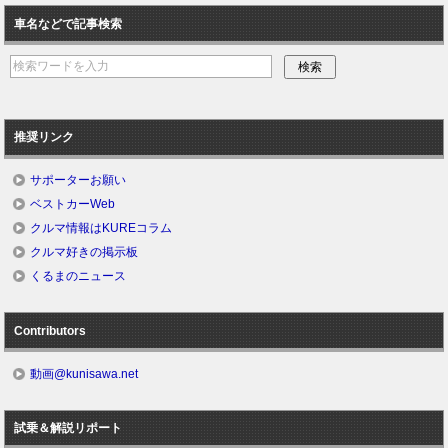
車名などで記事検索
推奨リンク
サポーターお願い
ベストカーWeb
クルマ情報はKUREコラム
クルマ好きの掲示板
くるまのニュース
Contributors
動画@kunisawa.net
試乗＆解説リポート