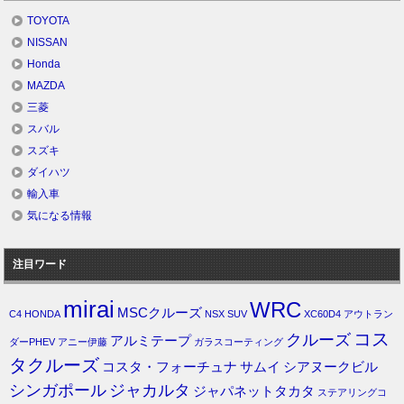
TOYOTA
NISSAN
Honda
MAZDA
三菱
スバル
スズキ
ダイハツ
輸入車
気になる情報
注目ワード
mirai
WRC
MSCクルーズ
C4
HONDA
NSX
SUV
XC60D4
アウトラン
コス
クルーズ
アルミテープ
ダーPHEV
アニー伊藤
ガラスコーティング
タクルーズ
コスタ・フォーチュナ
サムイ
シアヌークビル
シンガポール
ジャカルタ
ジャパネットタカタ
ステアリングコ