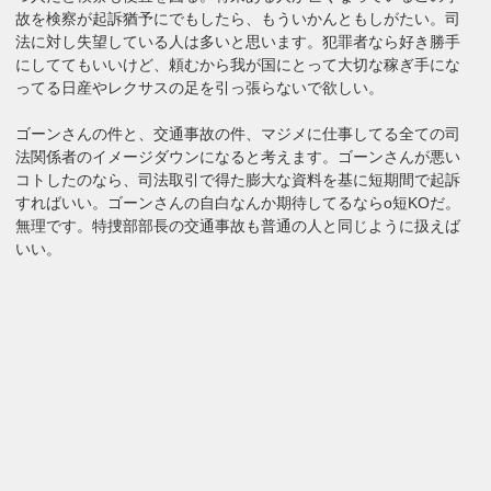
故を検察が起訴猶予にでもしたら、もういかんともしがたい。司
法に対し失望している人は多いと思います。犯罪者なら好き勝手
にしててもいいけど、頼むから我が国にとって大切な稼ぎ手にな
ってる日産やレクサスの足を引っ張らないで欲しい。
ゴーンさんの件と、交通事故の件、マジメに仕事してる全ての司
法関係者のイメージダウンになると考えます。ゴーンさんが悪い
コトしたのなら、司法取引で得た膨大な資料を基に短期間で起訴
すればいい。ゴーンさんの自白なんか期待してるならo短KOだ。
無理です。特捜部部長の交通事故も普通の人と同じように扱えば
いい。