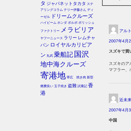
タ
ジャパネットタカタ
ステ
アリングコラム
テリー伊藤さん
ディ
ドリームクルーズ
ーゼル
ハイビーム
ホンダ
ボルボ
ポリッシュ
メラビリア
アル
ファクトリー
ラリー
レムチャ
ヤフーニュース
2007年4月2
ロイヤルカリビア
バン
スズキで買
国沢
乗船記
ン
丸武
地中海クルーズ
スズキのア
マフラー、
寄港地
帯広 焼き肉
新型
香
盗難
燃費良い
玉子焼き
試乗記
港
近未
2007年4月3
中国