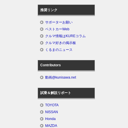
推奨リンク
サポーターお願い
ベストカーWeb
クルマ情報はKUREコラム
クルマ好きの掲示板
くるまのニュース
Contributors
動画@kunisawa.net
試乗＆解説リポート
TOYOTA
NISSAN
Honda
MAZDA