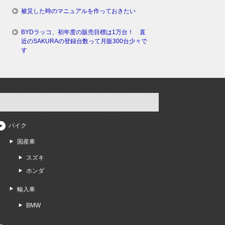
被災した時のマニュアルを作っておきたい
BYDラッコ、初年度の販売目標は1万台！ 直
近のSAKURAの登録台数って月販300台少々で
す
バイク
国産車
スズキ
ホンダ
輸入車
BMW