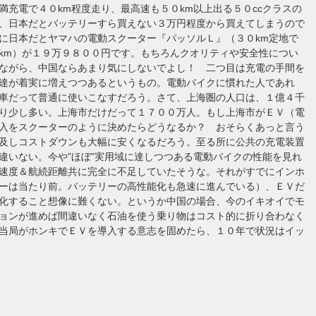
満充電で４０km程度走り、最高速も５０km以上出る５０ccクラスの
、日本だとバッテリーすら買えない３万円程度から買えてしまうので
に日本だとヤマハの電動スクーター『パッソルＬ』（３０km定地で
km）が１９万９８００円です。もちろんクオリティや安全性につい
ながら、中国ならあまり気にしないでよし！ 二つ目は充電の手間を
達が着実に増えつつあるというもの。電動バイクに慣れた人であれ
車だって普通に使いこなすだろう。さて、上海圏の人口は、１億４千
り少し多い。上海市だけだって１７００万人。もし上海市がＥＶ（電
入をスクーターのように決めたらどうなるか？ おそらくあっと言う
及しコストダウンも大幅に安くなるだろう。至る所に公共の充電装置
違いない。今や”ほぼ”実用域に達しつつある電動バイクの性能を見れ
速度＆航続距離共に完全に不足していたそうな。それがすでにインホ
ーは当たり前。バッテリーの高性能化も急速に進んでいる）、ＥＶだ
化すること想像に難くない。というか中国の場合、今のイキオイでモ
ョンが進めば間違いなく石油を使う乗り物はコスト的に折り合わなく
当局がホンキでＥＶを導入する意志を固めたら、１０年で状況はイッ