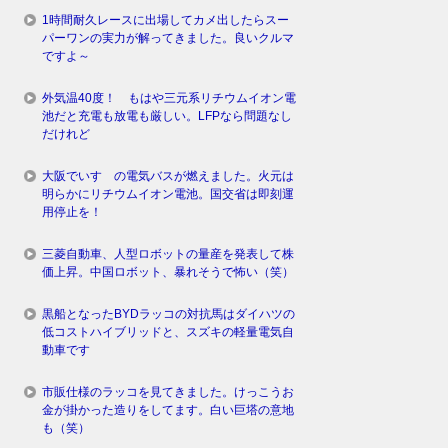
1時間耐久レースに出場してカメ出したらスー
パーワンの実力が解ってきました。良いクルマ
ですよ～
外気温40度！ もはや三元系リチウムイオン電
池だと充電も放電も厳しい。LFPなら問題なし
だけれど
大阪でいすゞの電気バスが燃えました。火元は
明らかにリチウムイオン電池。国交省は即刻運
用停止を！
三菱自動車、人型ロボットの量産を発表して株
価上昇。中国ロボット、暴れそうで怖い（笑）
黒船となったBYDラッコの対抗馬はダイハツの
低コストハイブリッドと、スズキの軽量電気自
動車です
市販仕様のラッコを見てきました。けっこうお
金が掛かった造りをしてます。白い巨塔の意地
も（笑）