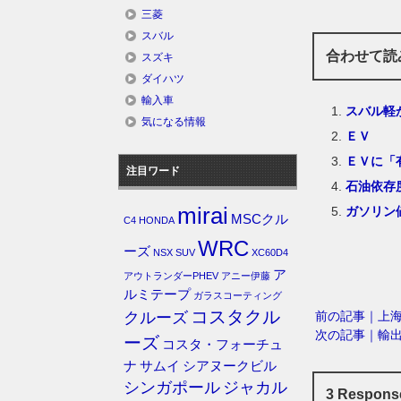
三菱
スバル
合わせて読
スズキ
ダイハツ
輸入車
スバル軽
気になる情報
ＥＶ
ＥＶに「
注目ワード
石油依存
mirai
ガソリン
MSCクル
C4
HONDA
WRC
ーズ
NSX
SUV
XC60D4
ア
アウトランダーPHEV
アニー伊藤
ルミテープ
ガラスコーティング
コスタクル
前の記事｜上
クルーズ
次の記事｜輸
ーズ
コスタ・フォーチュ
ナ
サムイ
シアヌークビル
シンガポール
ジャカル
3 Respon