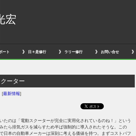
光宏
ボート
日々是修行
ラリー修行
お問い合せ
スクーター
日
[
最新情報
]
いたのは「電動スクーターが完全に実用化されているのね！」という
みたら排気ガスを減らすため半ば強制的に導入されたそうな。この
で日本の自動車メーカーは深刻に考える価値を持つ。まずコストパフ