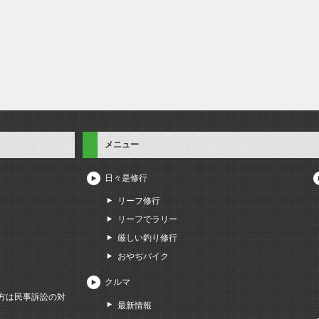
メニュー
日々是修行
リーフ修行
リーフでラリー
厳しい釣り修行
おやぢバイク
クルマ
方は民事訴訟の対
最新情報