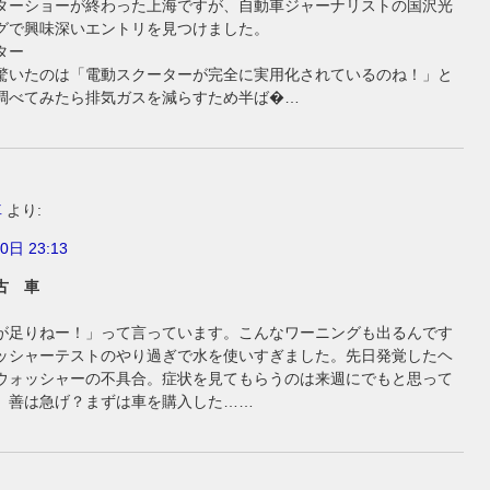
ターショーが終わった上海ですが、自動車ジャーナリストの国沢光
グで興味深いエントリを見つけました。
ター
驚いたのは「電動スクーターが完全に実用化されているのね！」と
調べてみたら排気ガスを減らすため半ば�…
車
より:
0日 23:13
古 車
が足りねー！」って言っています。こんなワーニングも出るんです
ッシャーテストのやり過ぎで水を使いすぎました。先日発覚したヘ
ウォッシャーの不具合。症状を見てもらうのは来週にでもと思って
、善は急げ？まずは車を購入した……