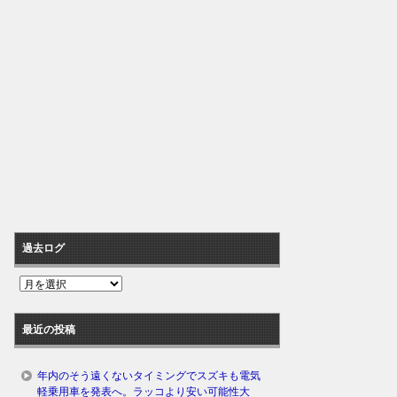
過去ログ
過
去
ロ
最近の投稿
グ
年内のそう遠くないタイミングでスズキも電気
軽乗用車を発表へ。ラッコより安い可能性大