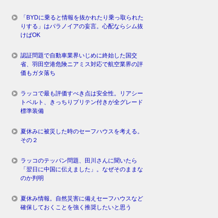
「BYDに乗ると情報を抜かれたり乗っ取られた
りする」はパラノイアの妄言。心配ならシム抜
けばOK
認証問題で自動車業界いじめに終始した国交
省、羽田空港危険ニアミス対応で航空業界の評
価もガタ落ち
ラッコで最も評価すべき点は安全性。リアシー
トベルト、きっちりプリテン付きが全グレード
標準装備
夏休みに被災した時のセーフハウスを考える。
その２
ラッコのテッパン問題、田川さんに聞いたら
「翌日に中国に伝えました」。なぜそのままな
のか判明
夏休み情報。自然災害に備えセーフハウスなど
確保しておくことを強く推奨したいと思う