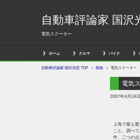
自動車評論家 国沢
電気スクーター
ホーム
クルマ
バイク
自動車評論家 国沢光宏 TOP
投稿
電気スクーター
電気
2007年4月24
上海で最も驚
こと。調べて
件、二つの点