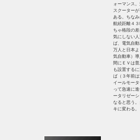
ォーマンス。
スクーターが
ある。ちなみ
航続距離４３
ちゃ格段の差
気にしない人
ば、電気自動
万人と日本よ
気自動車）導
間にＥＶは普
も設置するに
ば（３年前は
イールモータ
って急速に進
ータリゼーシ
なると思う。
キに変わる。