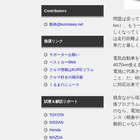
Contributors
問題は戻って
動画@kunisawa.net
km）、もう
しくなってく
は走行距離よ
推奨リンク
車だと厳しく
サポーターお願い
電気自動車を
ベストカーWeb
40万km使
クルマ情報はKUREコラム
電池に代表さ
クルマ好きの掲示板
こと、だ。特
に対応出来て
くるまのニュース
残念ながら現
試乗＆解説リポート
換プログラム
のなら、電池
TOYOTA
ンス（根拠や
NISSAN
般的じゃない
Honda
MAZDA