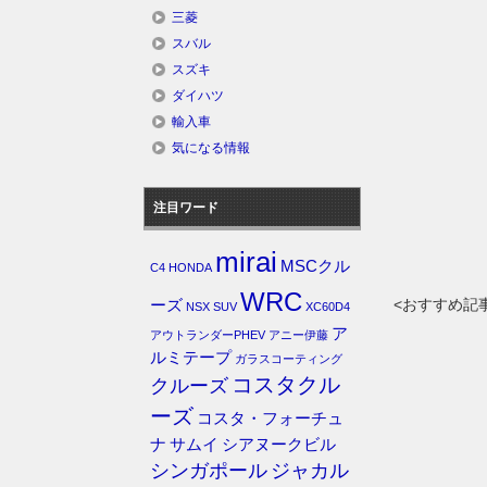
三菱
スバル
スズキ
ダイハツ
輸入車
気になる情報
注目ワード
mirai
MSCクル
C4
HONDA
WRC
<おすすめ記
ーズ
NSX
SUV
XC60D4
ア
アウトランダーPHEV
アニー伊藤
ルミテープ
ガラスコーティング
コスタクル
クルーズ
ーズ
コスタ・フォーチュ
ナ
サムイ
シアヌークビル
シンガポール
ジャカル