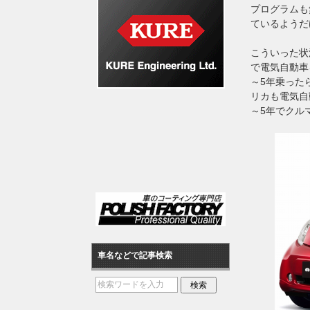
プログラムも
ているようだ
こういった状
で電気自動車
～5年乗った
リカも電気自
～5年でクル
車名などで記事検索