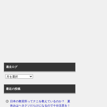
過去ログ
過
去
ロ
最近の投稿
グ
日本の教習所ってナニを教えているのか？ 夏
休みはヘタクソだらけになるので十分注意を！