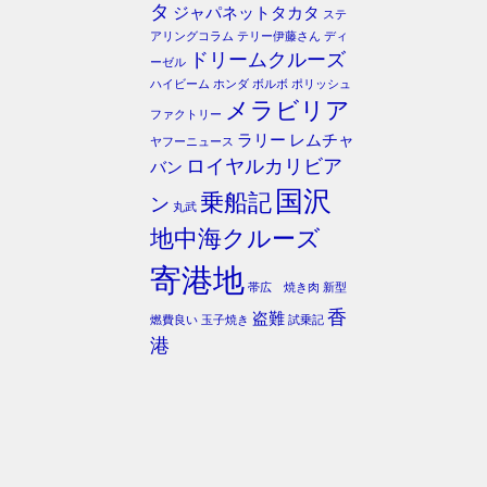
タ
ジャパネットタカタ
ステ
アリングコラム
テリー伊藤さん
ディ
ドリームクルーズ
ーゼル
ハイビーム
ホンダ
ボルボ
ポリッシュ
メラビリア
ファクトリー
ラリー
レムチャ
ヤフーニュース
ロイヤルカリビア
バン
国沢
乗船記
ン
丸武
地中海クルーズ
寄港地
帯広 焼き肉
新型
香
盗難
燃費良い
玉子焼き
試乗記
港