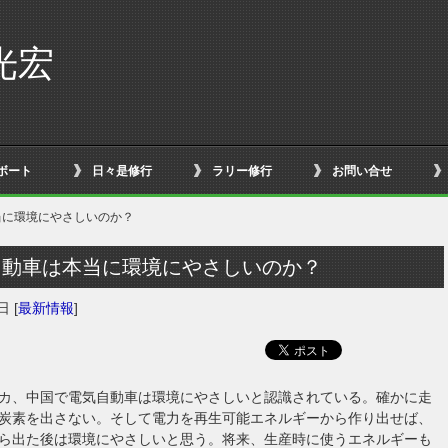
光宏
ボート
日々是修行
ラリー修行
お問い合せ
当に環境にやさしいのか？
自動車は本当に環境にやさしいのか？
1日
[
最新情報
]
カ、中国で電気自動車は環境にやさしいと認識されている。確かに走
炭素を出さない。そして電力を再生可能エネルギーから作り出せば、
ら出た後は環境にやさしいと思う。将来、生産時に使うエネルギーも