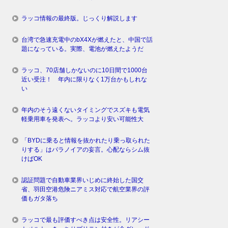
ラッコ情報の最終版。じっくり解説します
台湾で急速充電中のbX4Xが燃えたと、中国で話
題になっている。実際、電池が燃えたようだ
ラッコ、70店舗しかないのに10日間で1000台
近い受注！ 年内に限りなく1万台かもしれな
い
年内のそう遠くないタイミングでスズキも電気
軽乗用車を発表へ。ラッコより安い可能性大
「BYDに乗ると情報を抜かれたり乗っ取られた
りする」はパラノイアの妄言。心配ならシム抜
けばOK
認証問題で自動車業界いじめに終始した国交
省、羽田空港危険ニアミス対応で航空業界の評
価もガタ落ち
ラッコで最も評価すべき点は安全性。リアシー