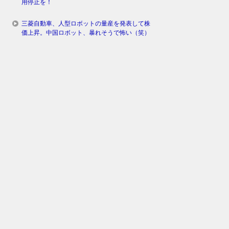
用停止を！
三菱自動車、人型ロボットの量産を発表して株
価上昇。中国ロボット、暴れそうで怖い（笑）