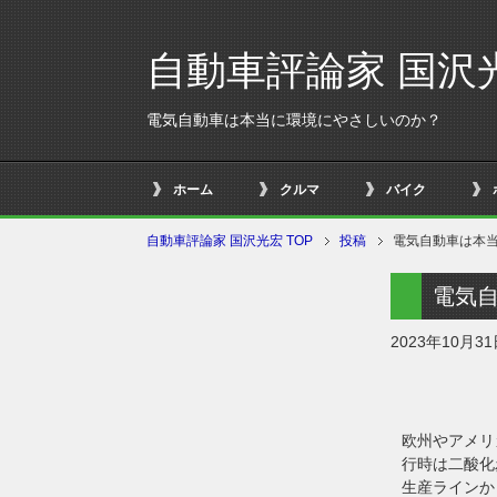
自動車評論家 国沢
電気自動車は本当に環境にやさしいのか？
ホーム
クルマ
バイク
自動車評論家 国沢光宏 TOP
投稿
電気自動車は本
電気
2023年10月3
欧州やアメリ
行時は二酸化
生産ラインか