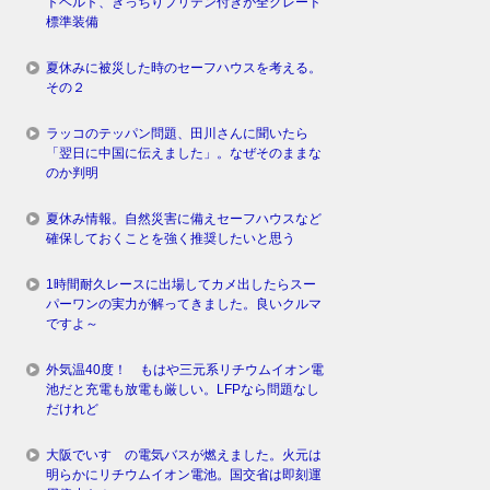
トベルト、きっちりプリテン付きが全グレード
標準装備
夏休みに被災した時のセーフハウスを考える。
その２
ラッコのテッパン問題、田川さんに聞いたら
「翌日に中国に伝えました」。なぜそのままな
のか判明
夏休み情報。自然災害に備えセーフハウスなど
確保しておくことを強く推奨したいと思う
1時間耐久レースに出場してカメ出したらスー
パーワンの実力が解ってきました。良いクルマ
ですよ～
外気温40度！ もはや三元系リチウムイオン電
池だと充電も放電も厳しい。LFPなら問題なし
だけれど
大阪でいすゞの電気バスが燃えました。火元は
明らかにリチウムイオン電池。国交省は即刻運