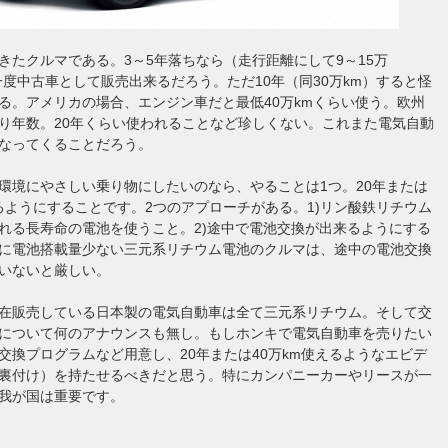
きたクルマである。3～5年落ちなら（走行距離にして9～15万
一度中古車として販売出来るだろう。ただ10年（同30万km）すると怪
る。アメリカの場合、エンジン車だと最低40万kmくらい使う。欧州
り年数。20年くらい使われることなど珍しくない。これまた電気自動
なってくることだろう。
環境にやさしい乗り物にしたいのなら、やることは1つ。20年または
えるようにすることです。2つのアプローチがある。1)リン酸鉄リチウム
れる長寿命の電池を使うこと。2)途中で電池交換が出来るようにする
に電池搭載量少ない三元系リチウム電池のクルマは、途中の電池交換
いないと厳しい。
在販売している日本製の電気自動車は全て三元系リチウム。そして交
について何のアナウンスも無し。もしホンキで電気自動車を売りたい
交換プログラムなど用意し、20年または40万km使えるようなエビデ
裏付け）を持たせるべきだと思う。特にカンパニーカーやリースが一
我が国は重要です。