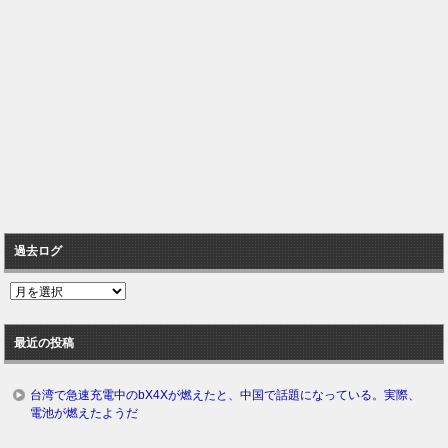
過去ログ
過
去
ロ
最近の投稿
グ
台湾で急速充電中のbX4Xが燃えたと、中国で話題になっている。実際、
電池が燃えたようだ