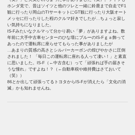
ホンダ党で、昔はソイツと他のツレと一緒に鈴鹿まで自走でF1
観に行ったり岡山のTIサーキットにGT観に行ったり大阪オート
メッセに行ったりした程のクルマ好きでしたが…ちょっと寂し
い気持ちになりました。
IS-Fみたいなクルマって分かり易い「夢」がありますよね。数
年前に大手中古車センターのひな壇にブルーのIS-Fｇａ飾って
あったので運転席に座らせてもらった事がありましたが
…あまりの質感の高さとシルバーカーボンの煌びやかさに圧倒
されました！ 「毎日この運転席に座れる人って凄い！」と素直
に思いました。IS-F（←中古含む）って「頑張れば手の届きそ
うな憧れ」ですよね！？（←自動車税や維持費はさておいて
（笑））
86とか出して頑張ってるトヨタからIS-Fが消えたら「文化の消
滅」かも知れませんね。