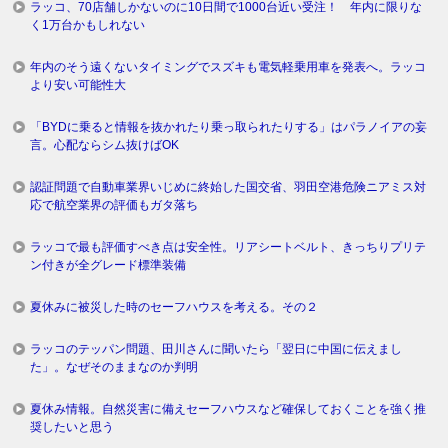
ラッコ、70店舗しかないのに10日間で1000台近い受注！ 年内に限りな
く1万台かもしれない
年内のそう遠くないタイミングでスズキも電気軽乗用車を発表へ。ラッコ
より安い可能性大
「BYDに乗ると情報を抜かれたり乗っ取られたりする」はパラノイアの妄
言。心配ならシム抜けばOK
認証問題で自動車業界いじめに終始した国交省、羽田空港危険ニアミス対
応で航空業界の評価もガタ落ち
ラッコで最も評価すべき点は安全性。リアシートベルト、きっちりプリテ
ン付きが全グレード標準装備
夏休みに被災した時のセーフハウスを考える。その２
ラッコのテッパン問題、田川さんに聞いたら「翌日に中国に伝えまし
た」。なぜそのままなのか判明
夏休み情報。自然災害に備えセーフハウスなど確保しておくことを強く推
奨したいと思う