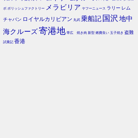
メラビリア
ラリー
レム
ボ
ポリッシュファクトリー
ヤフーニュース
国沢
乗船記
地中
ロイヤルカリビアン
チャバン
丸武
寄港地
海クルーズ
盗難
帯広 焼き肉
新型
燃費良い
玉子焼き
香港
試乗記