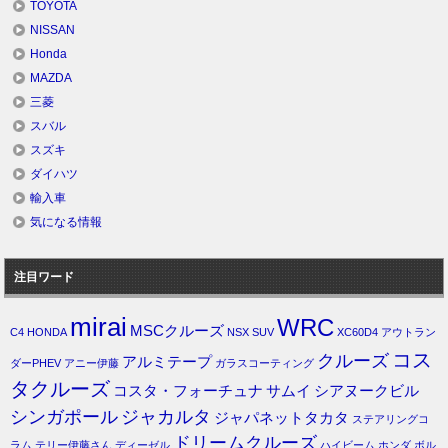
TOYOTA
NISSAN
Honda
MAZDA
三菱
スバル
スズキ
ダイハツ
輸入車
気になる情報
注目ワード
mirai
WRC
MSCクルーズ
C4
HONDA
NSX
SUV
XC60D4
アウトラン
コス
クルーズ
アルミテープ
ダーPHEV
アニー伊藤
ガラスコーティング
タクルーズ
コスタ・フォーチュナ
サムイ
シアヌークビル
シンガポール
ジャカルタ
ジャパネットタカタ
ステアリングコ
ドリームクルーズ
ラム
テリー伊藤さん
ディーゼル
ハイビーム
ホンダ
ボル