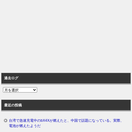
過去ログ
過
去
ロ
最近の投稿
グ
台湾で急速充電中のbX4Xが燃えたと、中国で話題になっている。実際、
電池が燃えたようだ