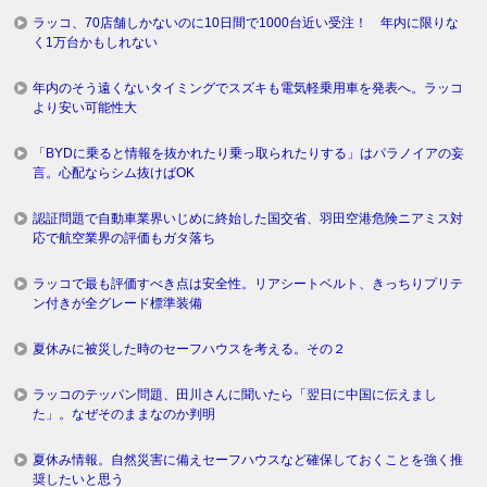
ラッコ、70店舗しかないのに10日間で1000台近い受注！ 年内に限りな
く1万台かもしれない
年内のそう遠くないタイミングでスズキも電気軽乗用車を発表へ。ラッコ
より安い可能性大
「BYDに乗ると情報を抜かれたり乗っ取られたりする」はパラノイアの妄
言。心配ならシム抜けばOK
認証問題で自動車業界いじめに終始した国交省、羽田空港危険ニアミス対
応で航空業界の評価もガタ落ち
ラッコで最も評価すべき点は安全性。リアシートベルト、きっちりプリテ
ン付きが全グレード標準装備
夏休みに被災した時のセーフハウスを考える。その２
ラッコのテッパン問題、田川さんに聞いたら「翌日に中国に伝えまし
た」。なぜそのままなのか判明
夏休み情報。自然災害に備えセーフハウスなど確保しておくことを強く推
奨したいと思う