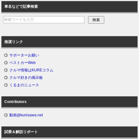
車名などで記事検索
推奨リンク
サポーターお願い
ベストカーWeb
クルマ情報はKUREコラム
クルマ好きの掲示板
くるまのニュース
Contributors
動画@kunisawa.net
試乗＆解説リポート