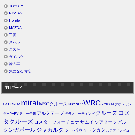
TOYOTA
NISSAN
Honda
MAZDA
三菱
スバル
スズキ
ダイハツ
輸入車
気になる情報
注目ワード
mirai
WRC
MSCクルーズ
C4
HONDA
NSX
SUV
XC60D4
アウトラン
コス
クルーズ
アルミテープ
ダーPHEV
アニー伊藤
ガラスコーティング
タクルーズ
コスタ・フォーチュナ
サムイ
シアヌークビル
シンガポール
ジャカルタ
ジャパネットタカタ
ステアリングコ