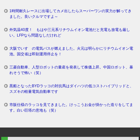
1時間耐久レースに出場してカメ出したらスーパーワンの実力が解ってき
ました。良いクルマですよ～
外気温40度！ もはや三元系リチウムイオン電池だと充電も放電も厳し
い。LFPなら問題なしだけれど
大阪でいすゞの電気バスが燃えました。火元は明らかにリチウムイオン電
池。国交省は即刻運用停止を！
三菱自動車、人型ロボットの量産を発表して株価上昇。中国ロボット、暴
れそうで怖い（笑）
黒船となったBYDラッコの対抗馬はダイハツの低コストハイブリッドと、
スズキの軽量電気自動車です
市販仕様のラッコを見てきました。けっこうお金が掛かった造りをしてま
す。白い巨塔の意地も（笑）