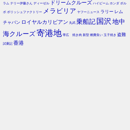
ドリームクルーズ
ラム
テリー伊藤さん
ディーゼル
ハイビーム
ホンダ
ボル
メラビリア
ラリー
レム
ボ
ポリッシュファクトリー
ヤフーニュース
国沢
乗船記
地中
ロイヤルカリビアン
チャバン
丸武
寄港地
海クルーズ
盗難
帯広 焼き肉
新型
燃費良い
玉子焼き
香港
試乗記