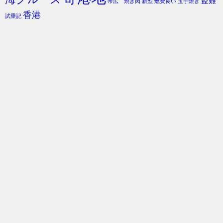
盗難
帯広 焼き肉
新型
燃費良い
玉子焼き
香港
試乗記