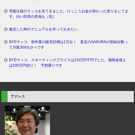
市販仕様のラッコを見てきました。けっこうお金が掛かった造りをしてま
す。白い巨塔の意地も（笑）
被災した時のマニュアルを作っておきたい
BYDラッコ、初年度の販売目標は1万台！ 直近のSAKURAの登録台数っ
て月販300台少々です
BYDラッコ、スターティングプライスは214万5千円でした。補助金使え
ば200万円切り！ 予想通りです
アドレス