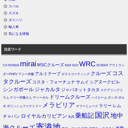
スバル
スズキ
ダイハツ
輸入車
気になる情報
注目ワード
mirai
WRC
MSCクルーズ
C4
HONDA
NSX
SUV
XC60D4
アウトラン
コス
クルーズ
アルミテープ
ダーPHEV
アニー伊藤
ガラスコーティング
タクルーズ
コスタ・フォーチュナ
サムイ
シアヌークビル
シンガポール
ジャカルタ
ジャパネットタカタ
ステアリングコ
ドリームクルーズ
ラム
テリー伊藤さん
ディーゼル
ハイビーム
ホンダ
ボル
メラビリア
ラリー
レム
ボ
ポリッシュファクトリー
ヤフーニュース
国沢
乗船記
地中
ロイヤルカリビアン
チャバン
丸武
寄港地
海クルーズ