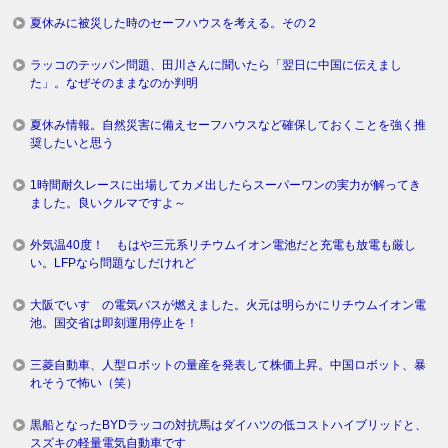
夏休みに被災した時のセーフハウスを考える。その２
ラッコのテッパン問題、田川さんに聞いたら「翌日に中国に伝えまし
た」。なぜそのままなのか判明
夏休み情報。自然災害に備えセーフハウスなど確保しておくことを強く推
奨したいと思う
1時間耐久レースに出場してカメ出したらスーパーワンの実力が解ってき
ました。良いクルマですよ～
外気温40度！ もはや三元系リチウムイオン電池だと充電も放電も厳し
い。LFPなら問題なしだけれど
大阪でいすゞの電気バスが燃えました。火元は明らかにリチウムイオン電
池。国交省は即刻運用停止を！
三菱自動車、人型ロボットの量産を発表して株価上昇。中国ロボット、暴
れそうで怖い（笑）
黒船となったBYDラッコの対抗馬はダイハツの低コストハイブリッドと、
スズキの軽量電気自動車です