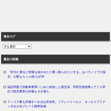
過去ログ
過
去
ロ
最近の投稿
グ
「BYDに乗ると情報を抜かれたり乗っ取られたりする」はパラノイアの妄
言。心配ならシム抜けばOK
認証問題で自動車業界いじめに終始した国交省、羽田空港危険ニアミス対
応で航空業界の評価もガタ落ち
ラッコで最も評価すべき点は安全性。リアシートベルト、きっちりプリテ
ン付きが全グレード標準装備