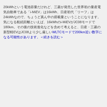
20kWhという電池容量だけれど、三菱が発売した世界初の量産電
気自動車である「i-MiEV」は16kWh、日産初代「リーフ」は
24kWhなので、ちょうど真ん中の搭載量ということになります。
気になる航続距離といえば、16kWhのi-MiEVがJC08モードで
180km。その後の技術進化などを含めて考えると、日産・三菱の
新型軽EVはJC08より少し厳しい
WLTCモードで200km近い数字に
なる可能性があります。＜続きを読む＞