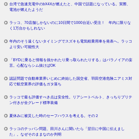
台湾で急速充電中のbX4Xが燃えたと、中国で話題になっている。実際、
電池が燃えたようだ
ラッコ、70店舗しかないのに10日間で1000台近い受注！ 年内に限りな
く1万台かもしれない
年内のそう遠くないタイミングでスズキも電気軽乗用車を発表へ。ラッコ
より安い可能性大
「BYDに乗ると情報を抜かれたり乗っ取られたりする」はパラノイアの妄
言。心配ならシム抜けばOK
認証問題で自動車業界いじめに終始した国交省、羽田空港危険ニアミス対
応で航空業界の評価もガタ落ち
ラッコで最も評価すべき点は安全性。リアシートベルト、きっちりプリテ
ン付きが全グレード標準装備
夏休みに被災した時のセーフハウスを考える。その２
ラッコのテッパン問題、田川さんに聞いたら「翌日に中国に伝えまし
た」。なぜそのままなのか判明