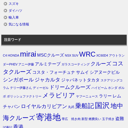
スズキ
ダイハツ
輸入車
気になる情報
注目ワード
mirai
WRC
MSCクルーズ
C4
HONDA
NSX
SUV
XC60D4
アウトラン
コス
クルーズ
アルミテープ
ダーPHEV
アニー伊藤
ガラスコーティング
タクルーズ
コスタ・フォーチュナ
サムイ
シアヌークビル
シンガポール
ジャカルタ
ジャパネットタカタ
ステアリングコ
ドリームクルーズ
ラム
テリー伊藤さん
ディーゼル
ハイビーム
ホンダ
ボル
メラビリア
ラリー
レム
ボ
ポリッシュファクトリー
ヤフーニュース
国沢
乗船記
地中
ロイヤルカリビアン
チャバン
丸武
寄港地
海クルーズ
盗難
帯広 焼き肉
新型
燃費良い
玉子焼き
香港
試乗記