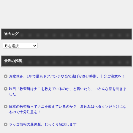
過去ログ
過
去
ロ
最近の投稿
グ
お盆休み、1年で最もドアパンチや当て逃げが多い時期。十分ご注意を！
昨日「教習所はナニを教えているのか」と書いたら、いろんな話を聞きま
した
日本の教習所ってナニを教えているのか？ 夏休みはヘタクソだらけにな
るので十分注意を！
ラッコ情報の最終版。じっくり解説します