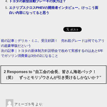
トヨタの新型自動ブレーキの実力は？
エクリプスクロスPHEVの開発者インタビュー。けっこう面
白い内容になってると思う
前の記事｜デリカ・ミニ、受注好調！ 売れ筋グレードは何でもアリ
の超豪華版だという
次の記事｜トヨタの新体制方針説明会で改めて実感するのはあと6年
でガソリン消費量は3分の2になること
2 Responses to “自工会の会長、皆さん海老バック！
（笑） ずっとモリゾウさんが引き受けるしかないか？”
アミーゴ５号
より: