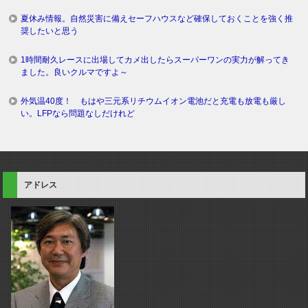
夏休み情報。自然災害に備えセーフハウスなど確保しておくことを強く推
奨したいと思う
1時間耐久レースに出場してカメ出したらスーパーワンの実力が解ってき
ました。良いクルマですよ～
外気温40度！ もはや三元系リチウムイオン電池だと充電も放電も厳し
い。LFPなら問題なしだけれど
アドレス