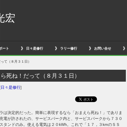
光宏
ボート
日々是修行
ラリー修行
お問い合せ
だって（８月３１日）
えら死ね！だって（８月３１日）
[
日々是修行
]
ラは決定的だった。簡単に表現するなら「おまえら死ね！」でありま
充電が許されたの、サービスパーク内と、サービスパークから７３０
スタンドのみ。使える電気は２０kWh。これで「１７，３kmのＳＳ