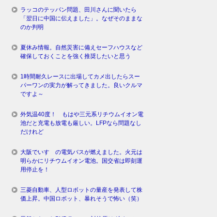
ラッコのテッパン問題、田川さんに聞いたら
「翌日に中国に伝えました」。なぜそのままな
のか判明
夏休み情報。自然災害に備えセーフハウスなど
確保しておくことを強く推奨したいと思う
1時間耐久レースに出場してカメ出したらスー
パーワンの実力が解ってきました。良いクルマ
ですよ～
外気温40度！ もはや三元系リチウムイオン電
池だと充電も放電も厳しい。LFPなら問題なし
だけれど
大阪でいすゞの電気バスが燃えました。火元は
明らかにリチウムイオン電池。国交省は即刻運
用停止を！
三菱自動車、人型ロボットの量産を発表して株
価上昇。中国ロボット、暴れそうで怖い（笑）