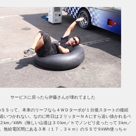
サービスに戻ったら伊藤さんが壊れてました
のＳＳって、本来のリーフなら４ＷＤターボが１分後スタートの後続
追いつかれない。なのに昨日は２リッターＮＡにすら追い抜かれるペ
２km／kWh（険しい山道は３０km／ｈでノンビリ走ったって３km／
）。無給電区間にある３本（１７，３ｋｍ）のＳＳで９kWh使っちゃ