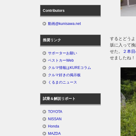
Contributors
動画@kunisawa.net
するとどうよ
推奨リンク
坂に入って挽
せた。
２本目
サポーターお願い
せましたね！
ベストカーWeb
クルマ情報はKUREコラム
クルマ好きの掲示板
くるまのニュース
試乗＆解説リポート
TOYOTA
NISSAN
Honda
MAZDA