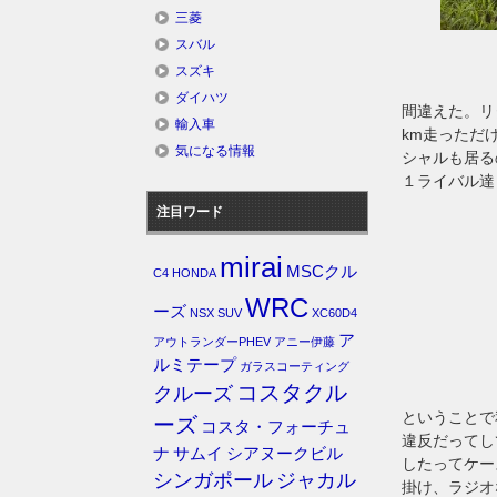
三菱
スバル
スズキ
ダイハツ
間違えた。リ
輸入車
km走っただ
気になる情報
シャルも居る
１ライバル達
注目ワード
mirai
MSCクル
C4
HONDA
WRC
ーズ
NSX
SUV
XC60D4
ア
アウトランダーPHEV
アニー伊藤
ルミテープ
ガラスコーティング
コスタクル
クルーズ
ということで
ーズ
コスタ・フォーチュ
違反だってし
ナ
サムイ
シアヌークビル
したってケー
シンガポール
ジャカル
掛け、ラジオ