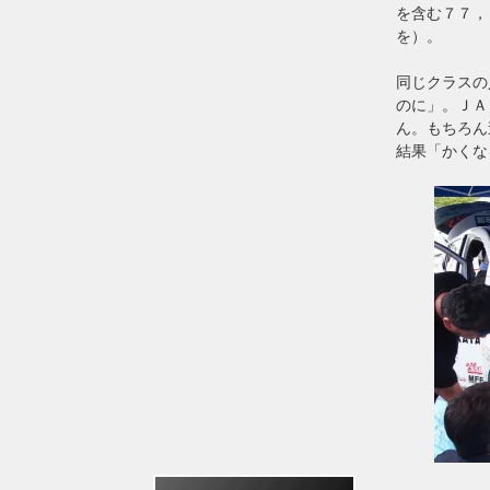
を含む７７，
を）。
同じクラスの
のに」。ＪＡ
ん。もちろん
結果「かくな