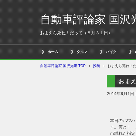
自動車評論家 国沢
おまえら死ね！だって（８月３１日）
ホーム
クルマ
バイク
自動車評論家 国沢光宏 TOP
投稿
おまえら死ね！
おま
2014年9月1日
本日のパワハ
す。何と！ 
ｍ離れた指定