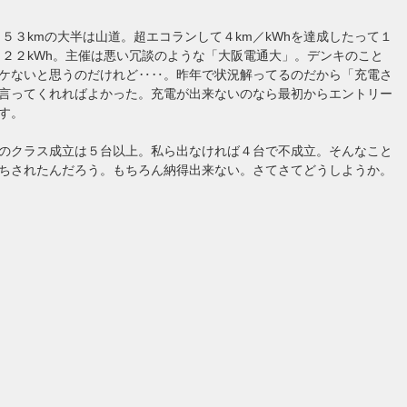
 ５３kmの大半は山道。超エコランして４km／kWhを達成したって１
計 ２２kWh。主催は悪い冗談のような「大阪電通大」。デンキのこと
ケないと思うのだけれど‥‥。昨年で状況解ってるのだから「充電さ
言ってくれればよかった。充電が出来ないのなら最初からエントリー
す。
のクラス成立は５台以上。私ら出なければ４台で不成立。そんなこと
ちされたんだろう。もちろん納得出来ない。さてさてどうしようか。