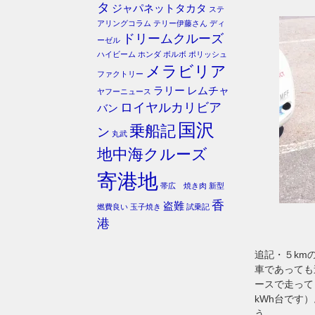
タ
ジャパネットタカタ
ステ
アリングコラム
テリー伊藤さん
ディ
ドリームクルーズ
ーゼル
ハイビーム
ホンダ
ボルボ
ポリッシュ
メラビリア
ファクトリー
ラリー
レムチャ
ヤフーニュース
ロイヤルカリビア
バン
国沢
乗船記
ン
丸武
地中海クルーズ
寄港地
帯広 焼き肉
新型
香
盗難
燃費良い
玉子焼き
試乗記
港
追記・５km
車であっても
ースで走って
kWh台です
う。