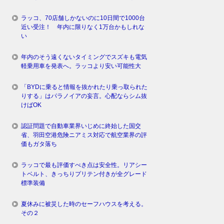
ラッコ、70店舗しかないのに10日間で1000台
近い受注！ 年内に限りなく1万台かもしれな
い
年内のそう遠くないタイミングでスズキも電気
軽乗用車を発表へ。ラッコより安い可能性大
「BYDに乗ると情報を抜かれたり乗っ取られた
りする」はパラノイアの妄言。心配ならシム抜
けばOK
認証問題で自動車業界いじめに終始した国交
省、羽田空港危険ニアミス対応で航空業界の評
価もガタ落ち
ラッコで最も評価すべき点は安全性。リアシー
トベルト、きっちりプリテン付きが全グレード
標準装備
夏休みに被災した時のセーフハウスを考える。
その２