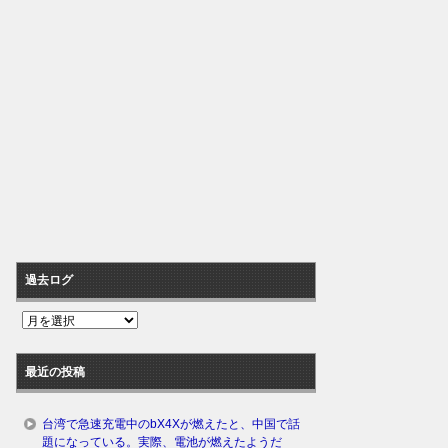
過去ログ
過
去
ロ
最近の投稿
グ
台湾で急速充電中のbX4Xが燃えたと、中国で話
題になっている。実際、電池が燃えたようだ