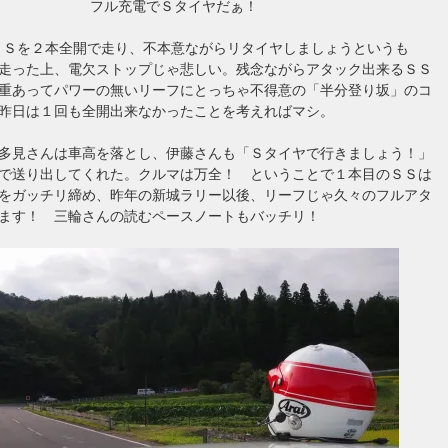
フル充電でＳタイヤだぁ！
ＳＳを２本全開で走り、不本意ながらリタイヤしましょうというも
走った上、電欠ストップじゃ悲しい。残念ながらアタック出来るＳＳ
重あってパワーの無いリーフにとっちゃ不得意の「半分登り坂」のコ
昨日は１回も全開出来なかったことを考えればマシ。
多見さんは車高を落とし、伊藤さんも「Ｓタイヤで行きましょう！」
で送り出してくれた。クルマは万全！ ということで１本目のＳＳは
をガッチリ締め、昨年の新城ラリー以後、リーフじゃ久々のフルアタ
ます！ 三輪さんの読むペースノートもバッチリ！