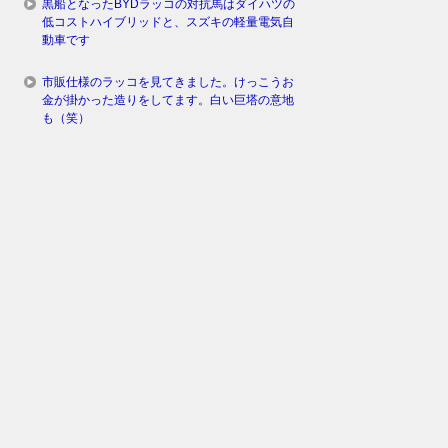
黒船となったBYDラッコの対抗馬はダイハツの
低コストハイブリッドと、スズキの軽量電気自
動車です
市販仕様のラッコを見てきました。けっこうお
金が掛かった造りをしてます。白い巨塔の意地
も（笑）