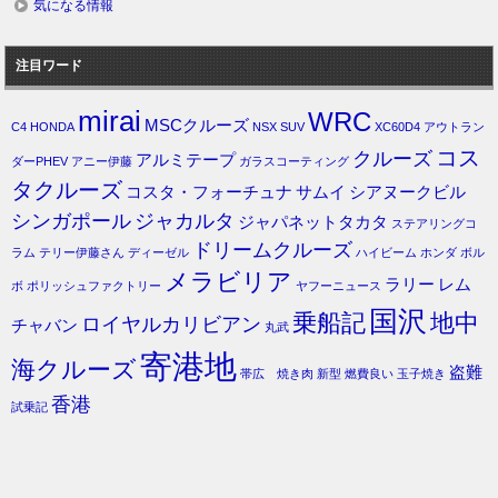
気になる情報
注目ワード
mirai
WRC
MSCクルーズ
C4
HONDA
NSX
SUV
XC60D4
アウトラン
コス
クルーズ
アルミテープ
ダーPHEV
アニー伊藤
ガラスコーティング
タクルーズ
コスタ・フォーチュナ
サムイ
シアヌークビル
シンガポール
ジャカルタ
ジャパネットタカタ
ステアリングコ
ドリームクルーズ
ラム
テリー伊藤さん
ディーゼル
ハイビーム
ホンダ
ボル
メラビリア
ラリー
レム
ボ
ポリッシュファクトリー
ヤフーニュース
国沢
乗船記
地中
ロイヤルカリビアン
チャバン
丸武
寄港地
海クルーズ
盗難
帯広 焼き肉
新型
燃費良い
玉子焼き
香港
試乗記