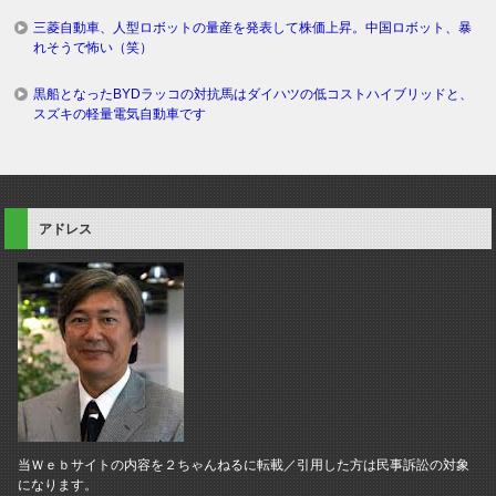
三菱自動車、人型ロボットの量産を発表して株価上昇。中国ロボット、暴
れそうで怖い（笑）
黒船となったBYDラッコの対抗馬はダイハツの低コストハイブリッドと、
スズキの軽量電気自動車です
アドレス
当Ｗｅｂサイトの内容を２ちゃんねるに転載／引用した方は民事訴訟の対象
になります。