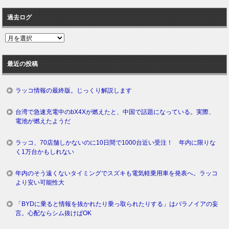
過去ログ
過
去
ロ
最近の投稿
グ
ラッコ情報の最終版。じっくり解説します
台湾で急速充電中のbX4Xが燃えたと、中国で話題になっている。実際、
電池が燃えたようだ
ラッコ、70店舗しかないのに10日間で1000台近い受注！ 年内に限りな
く1万台かもしれない
年内のそう遠くないタイミングでスズキも電気軽乗用車を発表へ。ラッコ
より安い可能性大
「BYDに乗ると情報を抜かれたり乗っ取られたりする」はパラノイアの妄
言。心配ならシム抜けばOK