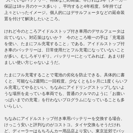
保証は18ヶ月のケース多い）。平均すると4年程度。5年持てば
上々といったイメージ。個人的にはデサルフェータなどの延命装
置を付けて解決したいところ。
けれど今のところアイドルストップ付き車用のデサルフェータは
出ていない。対応策はないか？ 今のところ唯一の手は「充電器
を使い、たまにフル充電すること」である。アイドルストップ付
き車のバッテリーは、日常使用だとフル充電になっていないこと
が多い。むしろギリギリ。バッテリーにとってみれば、あまり好
ましい使い方じゃないようだ。
たまにフル充電することで電池の劣化を防止できる。具体的に書
くと、可能なら2週間に一回程度。少なくとも1ヶ月に1度くらいフ
ル充電してやるといい。ちなみにアイドリングストップしないよ
うな場所を走っている車両でも、普通のクルマのように「お腹い
っぱいまでの充電」を行わないプログラムになっていることも多
いらしい。
ちなみにアイドルストップ付き車用バッテリーを交換する場合、
けっこう安いと評判なのがコストコ。タイヤ交換もそうだけれ
ど、ディーラーはもちろんカー用品店より安い。東京近郊でバッ