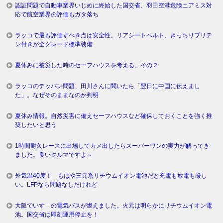
認証問題で自動車業界いじめに終始した国交省、羽田空港危険ニアミス対
応で航空業界の評価もガタ落ち
ラッコで最も評価すべき点は安全性。リアシートベルト、きっちりプリテ
ン付きが全グレード標準装備
夏休みに被災した時のセーフハウスを考える。その２
ラッコのテッパン問題、田川さんに聞いたら「翌日に中国に伝えまし
た」。なぜそのままなのか判明
夏休み情報。自然災害に備えセーフハウスなど確保しておくことを強く推
奨したいと思う
1時間耐久レースに出場してカメ出したらスーパーワンの実力が解ってき
ました。良いクルマですよ～
外気温40度！ もはや三元系リチウムイオン電池だと充電も放電も厳し
い。LFPなら問題なしだけれど
大阪でいすゞの電気バスが燃えました。火元は明らかにリチウムイオン電
池。国交省は即刻運用停止を！