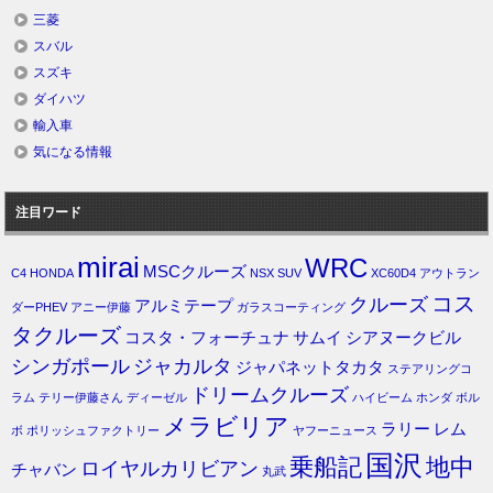
三菱
スバル
スズキ
ダイハツ
輸入車
気になる情報
注目ワード
mirai
WRC
MSCクルーズ
C4
HONDA
NSX
SUV
XC60D4
アウトラン
コス
クルーズ
アルミテープ
ダーPHEV
アニー伊藤
ガラスコーティング
タクルーズ
コスタ・フォーチュナ
サムイ
シアヌークビル
シンガポール
ジャカルタ
ジャパネットタカタ
ステアリングコ
ドリームクルーズ
ラム
テリー伊藤さん
ディーゼル
ハイビーム
ホンダ
ボル
メラビリア
ラリー
レム
ボ
ポリッシュファクトリー
ヤフーニュース
国沢
乗船記
地中
ロイヤルカリビアン
チャバン
丸武