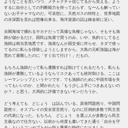
ようなことを言いつつ、メチャクチャ信じてるから笑える。よう
するに自分としての判断能力を持っておらず、な〜んも解ってい
ないお子チャマなのだ。可哀想に。天然ガスの特性と、世界地図
の水深図を見れば想像出来る。海洋資源の話は錬金術に近い。
尖閣海域で捕れるサカナだって高価な魚種じゃない。そもそも漁
師が儲かるだけ。国民は魚屋で買うのみ。いや、魚釣りしてると
漁師は相当意地悪です。漁港なんか国交省に作らせ、タダで使っ
てるのに私らを排除しようとしますから。大島の元町漁協は海が
荒れて避難したのに「すぐ出て行け！」だもの。
もちろん漁師だって私ら遭難すれば助けてくれるだろう。私らも
漁師が遭難しているようならリスクあっても絶対助ける。ここは
シーマンシップというヤツです。でも漁師のために中国市場を失
ってもいいのか、と聞かれたら「もう少し上手につきあえないの
か？」と思う。大局的に評価できないモンだろうか。
どう考えても どじょう は詰んでいる。原発問題然り、中国問
題然り、オスプレイの安全宣言然り。なのに圧倒的多数で民主党
の代表になった。もちろん どじょう を選ぶ人が多数なら民主
主義なので仕方ない。以前から何度も書いてきた通り「自分を守
る」というコンセプトが一段と重要な時代になりました。