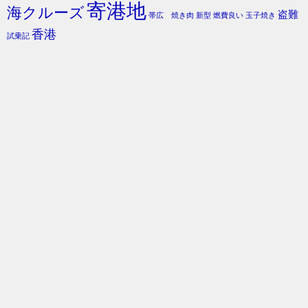
寄港地
海クルーズ
盗難
帯広 焼き肉
新型
燃費良い
玉子焼き
香港
試乗記