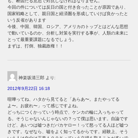
も、断固たる意思で対抗しなければなりません。
今回の件については反日の国と付き合ったことが原因であり、
国家戦略として、親日国と経済圏を形成していけば良かったと
いう反省があります
今後、中国、韓国、ロシア、アメリカのトップとはどんな思想
で動いているのか、分析し対策を実行する事が、人類の未来に
とって最重要課題になるでしょう。
まずは、打倒、独裁政権！！
神楽坂清三郎
より:
2012年9月22日 16:18
喧嘩ってね、ハタから見てると「あらあ〜。またやってる
よ〜。お疲れ〜」って感じですよね。
どっちにつくかっていう時点で、ケンカの輪に入っちゃって
る。そうじゃないんじゃないの？って僕は思います。自論です
けど、あいつは嘘つきだバカヤロー！って怒ってる人ほど嘘つ
きです。なぜなら、嘘をよく知ってるからです。経験上、そう
いう人は自分は正義１００％っていう立場を取ることが多いで