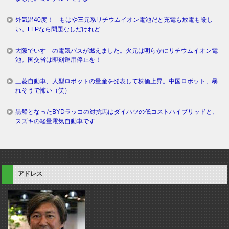
外気温40度！ もはや三元系リチウムイオン電池だと充電も放電も厳し
い。LFPなら問題なしだけれど
大阪でいすゞの電気バスが燃えました。火元は明らかにリチウムイオン電
池。国交省は即刻運用停止を！
三菱自動車、人型ロボットの量産を発表して株価上昇。中国ロボット、暴
れそうで怖い（笑）
黒船となったBYDラッコの対抗馬はダイハツの低コストハイブリッドと、
スズキの軽量電気自動車です
アドレス