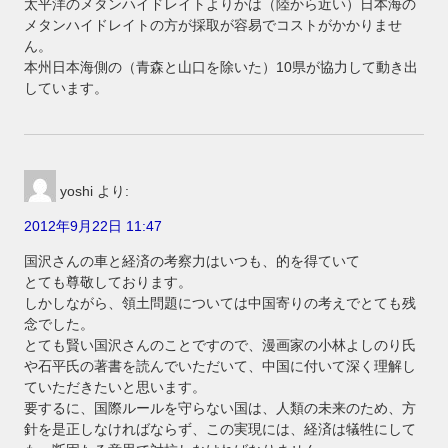
太平洋のメタンハイドレイトよりかは（陸から近い）日本海の
メタンハイドレイトの方が採取が容易でコストがかかりませ
ん。
本州日本海側の（青森と山口を除いた）10県が協力して動き出
しています。
yoshi
より:
2012年9月22日 11:47
国沢さんの車と経済の考察力はいつも、的を得ていて
とても尊敬しております。
しかしながら、領土問題については中国寄りの考えでとても残
念でした。
とても賢い国沢さんのことですので、漫画家の小林よしのり氏
や石平氏の著書を読んでいただいて、中国に付いて深く理解し
ていただきたいと思います。
要するに、国際ルールを守らない国は、人類の未来のため、方
針を是正しなければならず、この実現には、経済は犠牲にして