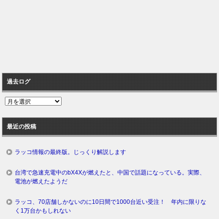
過去ログ
過
去
ロ
最近の投稿
グ
ラッコ情報の最終版。じっくり解説します
台湾で急速充電中のbX4Xが燃えたと、中国で話題になっている。実際、
電池が燃えたようだ
ラッコ、70店舗しかないのに10日間で1000台近い受注！ 年内に限りな
く1万台かもしれない