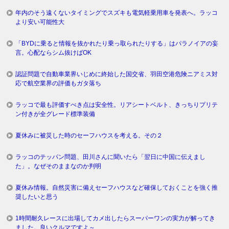
年内のそう遠くないタイミングでスズキも電気軽乗用車を発表へ。ラッコ
より安い可能性大
「BYDに乗ると情報を抜かれたり乗っ取られたりする」はパラノイアの妄
言。心配ならシム抜けばOK
認証問題で自動車業界いじめに終始した国交省、羽田空港危険ニアミス対
応で航空業界の評価もガタ落ち
ラッコで最も評価すべき点は安全性。リアシートベルト、きっちりプリテ
ン付きが全グレード標準装備
夏休みに被災した時のセーフハウスを考える。その２
ラッコのテッパン問題、田川さんに聞いたら「翌日に中国に伝えまし
た」。なぜそのままなのか判明
夏休み情報。自然災害に備えセーフハウスなど確保しておくことを強く推
奨したいと思う
1時間耐久レースに出場してカメ出したらスーパーワンの実力が解ってき
ました。良いクルマですよ～