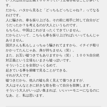
す。
だから、ハタから見ると「どっちもどっちじゃね？」ってなる
わけです。
人に騙され、拳を振り上げる。その前に相手に対して自分がど
うだったか？を考えるのが大人というものです。
もちろん、中国はこれがまったくできていません。
だからといって、こちらも拳を振り上げればいいってもんじゃ
ありません。
国沢さんも私もしょっちゅう騙されてますから、イチイチ殴り
かかってたんじゃあ、身が持ちません（笑）。
また、お互い嘘つきでもありますから（笑）、１００％自分絶
対正義という立場もいまさら嘘っぽいです。
そういうことを全部ひっくるめて、
起きている事を俯瞰で見ることができる。
それが大人です。
嘘つきだから、他人の嘘も良く見えて傷つきますが、
大人はそんなときに好きな歌を歌って自分を鼓舞します。
そういう大人がいっぱい集まれば、いいハーモニーになるのに
なあ。と、私は思います。