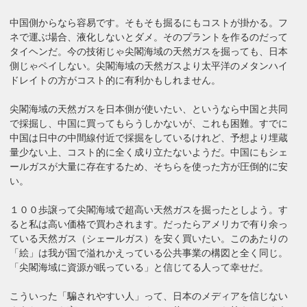
中国側からなら容易です。そもそも掘るにもコストが掛かる。フ
ネで運ぶ場合、液化しないとダメ。そのプラントを作るのだって
タイヘンだ。今の技術じゃ尖閣海域の天然ガスを掘っても、日本
側じゃペイしない。尖閣海域の天然ガスより太平洋のメタンハイ
ドレイトの方がコスト的に有利かもしれません。
尖閣海域の天然ガスを日本側が使いたい、というなら中国と共同
で採掘し、中国に買ってもらうしかないが、これも困難。すでに
中国は日中の中間線付近で採掘をしているけれど、予想より埋蔵
量少ない上、コスト的に全く成り立たないようだ。中国にもシェ
ールガスが大量に存在するため、そちらを使った方が圧倒的に安
い。
１００歩譲って尖閣海域で超高い天然ガスを掘ったとしよう。す
ると私は高い価格で買わされます。だったらアメリカで有り余っ
ている天然ガス（シェールガス）を安く買いたい。このあたりの
「絵」は我が国で溢れかえっている公共事業の構図と全く同じ。
「尖閣海域に資源が眠っている」と信じてる人って幸せだ。
こういった「騙されやすい人」って、日本のメディアを信じない