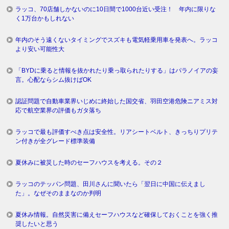
ラッコ、70店舗しかないのに10日間で1000台近い受注！ 年内に限りな
く1万台かもしれない
年内のそう遠くないタイミングでスズキも電気軽乗用車を発表へ。ラッコ
より安い可能性大
「BYDに乗ると情報を抜かれたり乗っ取られたりする」はパラノイアの妄
言。心配ならシム抜けばOK
認証問題で自動車業界いじめに終始した国交省、羽田空港危険ニアミス対
応で航空業界の評価もガタ落ち
ラッコで最も評価すべき点は安全性。リアシートベルト、きっちりプリテ
ン付きが全グレード標準装備
夏休みに被災した時のセーフハウスを考える。その２
ラッコのテッパン問題、田川さんに聞いたら「翌日に中国に伝えまし
た」。なぜそのままなのか判明
夏休み情報。自然災害に備えセーフハウスなど確保しておくことを強く推
奨したいと思う