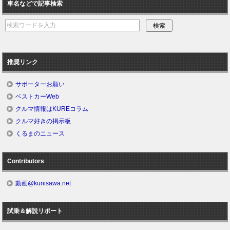
車名などで記事検索
推奨リンク
サポーターお願い
ベストカーWeb
クルマ情報はKUREコラム
クルマ好きの掲示板
くるまのニュース
Contributors
動画@kunisawa.net
試乗＆解説リポート