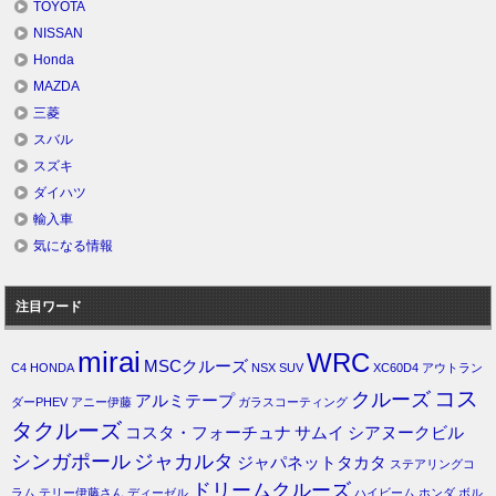
TOYOTA
NISSAN
Honda
MAZDA
三菱
スバル
スズキ
ダイハツ
輸入車
気になる情報
注目ワード
mirai
WRC
MSCクルーズ
C4
HONDA
NSX
SUV
XC60D4
アウトラン
コス
クルーズ
アルミテープ
ダーPHEV
アニー伊藤
ガラスコーティング
タクルーズ
コスタ・フォーチュナ
サムイ
シアヌークビル
シンガポール
ジャカルタ
ジャパネットタカタ
ステアリングコ
ドリームクルーズ
ラム
テリー伊藤さん
ディーゼル
ハイビーム
ホンダ
ボル