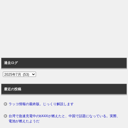
過去ログ
過
去
ロ
最近の投稿
グ
ラッコ情報の最終版。じっくり解説します
台湾で急速充電中のbX4Xが燃えたと、中国で話題になっている。実際、
電池が燃えたようだ