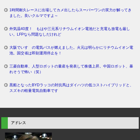
1時間耐久レースに出場してカメ出したらスーパーワンの実力が解ってき
ました。良いクルマですよ～
外気温40度！ もはや三元系リチウムイオン電池だと充電も放電も厳し
い。LFPなら問題なしだけれど
大阪でいすゞの電気バスが燃えました。火元は明らかにリチウムイオン電
池。国交省は即刻運用停止を！
三菱自動車、人型ロボットの量産を発表して株価上昇。中国ロボット、暴
れそうで怖い（笑）
黒船となったBYDラッコの対抗馬はダイハツの低コストハイブリッドと、
スズキの軽量電気自動車です
アドレス