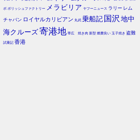
メラビリア
ラリー
レム
ボ
ポリッシュファクトリー
ヤフーニュース
国沢
乗船記
地中
ロイヤルカリビアン
チャバン
丸武
寄港地
海クルーズ
盗難
帯広 焼き肉
新型
燃費良い
玉子焼き
香港
試乗記