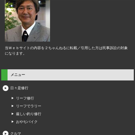
当Ｗｅｂサイトの内容を２ちゃんねるに転載／引用した方は民事訴訟の対象
になります。
メニュー
日々是修行
リーフ修行
リーフでラリー
厳しい釣り修行
おやぢバイク
クルマ