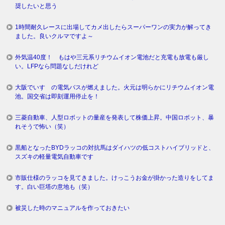
奨したいと思う
1時間耐久レースに出場してカメ出したらスーパーワンの実力が解ってき
ました。良いクルマですよ～
外気温40度！ もはや三元系リチウムイオン電池だと充電も放電も厳し
い。LFPなら問題なしだけれど
大阪でいすゞの電気バスが燃えました。火元は明らかにリチウムイオン電
池。国交省は即刻運用停止を！
三菱自動車、人型ロボットの量産を発表して株価上昇。中国ロボット、暴
れそうで怖い（笑）
黒船となったBYDラッコの対抗馬はダイハツの低コストハイブリッドと、
スズキの軽量電気自動車です
市販仕様のラッコを見てきました。けっこうお金が掛かった造りをしてま
す。白い巨塔の意地も（笑）
被災した時のマニュアルを作っておきたい