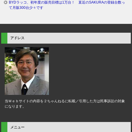
BYDラッコ、初年度の販売目標は1万台！ 直近のSAKURAの登録台数っ
て月販300台少々です
アドレス
当Ｗｅｂサイトの内容を２ちゃんねるに転載／引用した方は民事訴訟の対象
になります。
メニュー