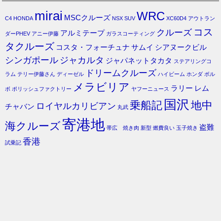
mirai
WRC
MSCクルーズ
C4
HONDA
NSX
SUV
XC60D4
アウトラン
コス
クルーズ
アルミテープ
ダーPHEV
アニー伊藤
ガラスコーティング
タクルーズ
コスタ・フォーチュナ
サムイ
シアヌークビル
シンガポール
ジャカルタ
ジャパネットタカタ
ステアリングコ
ドリームクルーズ
ラム
テリー伊藤さん
ディーゼル
ハイビーム
ホンダ
ボル
メラビリア
ラリー
レム
ボ
ポリッシュファクトリー
ヤフーニュース
国沢
乗船記
地中
ロイヤルカリビアン
チャバン
丸武
寄港地
海クルーズ
盗難
帯広 焼き肉
新型
燃費良い
玉子焼き
香港
試乗記