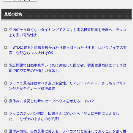
去
ロ
最近の投稿
グ
年内のそう遠くないタイミングでスズキも電気軽乗用車を発表へ。ラッコ
より安い可能性大
「BYDに乗ると情報を抜かれたり乗っ取られたりする」はパラノイアの妄
言。心配ならシム抜けばOK
認証問題で自動車業界いじめに終始した国交省、羽田空港危険ニアミス対
応で航空業界の評価もガタ落ち
ラッコで最も評価すべき点は安全性。リアシートベルト、きっちりプリテ
ン付きが全グレード標準装備
夏休みに被災した時のセーフハウスを考える。その２
ラッコのテッパン問題、田川さんに聞いたら「翌日に中国に伝えまし
た」。なぜそのままなのか判明
夏休み情報。自然災害に備えセーフハウスなど確保しておくことを強く推