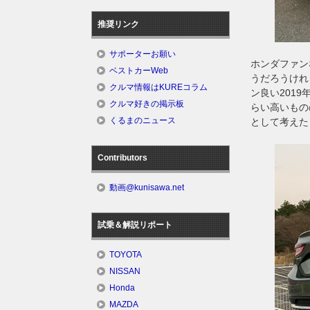
推奨リンク
サポーターお願い
ホンダファン
ベストカーWeb
うだろうけれ
クルマ情報はKUREコラム
ン良い201
クルマ好きの掲示板
らい高いもの
くるまのニュース
として考えた
Contributors
動画@kunisawa.net
試乗＆解説リポート
TOYOTA
NISSAN
Honda
MAZDA