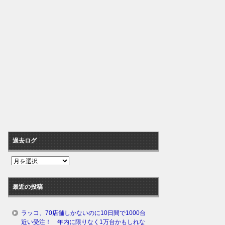
過去ログ
過
去
ロ
最近の投稿
グ
ラッコ、70店舗しかないのに10日間で1000台
近い受注！ 年内に限りなく1万台かもしれな