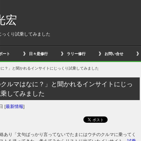
光宏
じっくり試乗してみました
ボート
日々是修行
ラリー修行
お問い合せ
なに？」と聞かれるインサイトにじっくり試乗してみました
のクルマはなに？」と聞かれるインサイトにじっ
試乗してみました
7日
[
最新情報
]
絡あり「文句ばっかり言ってないでたまにはウチのクルマに乗ってく
ストを送ってきた。考えてみたらリストに出ていたインサイト、
試乗