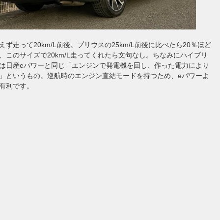
ず走って20km/L前後。プリウスの25km/L前後に比べたら20％ほど
、このサイズで20km/L走ってくれたら文句なし。ちなみにハイブリ
は日産eパワーと同じ「エンジンで発電機を回し、作った電力により
」というもの。巡航時のエンジン直結モードを持つため、eパワーよ
有利です。