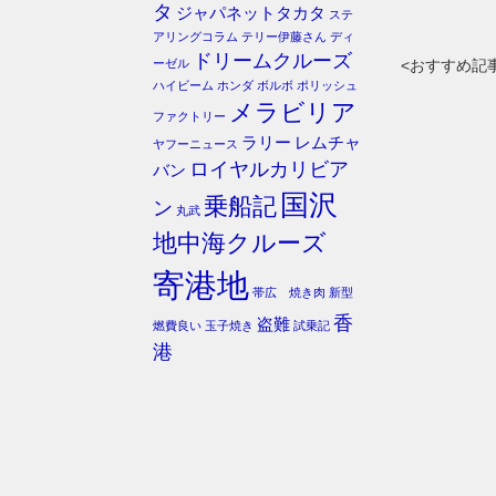
タ
ジャパネットタカタ
ステ
アリングコラム
テリー伊藤さん
ディ
ドリームクルーズ
ーゼル
<おすすめ記
ハイビーム
ホンダ
ボルボ
ポリッシュ
メラビリア
ファクトリー
ラリー
レムチャ
ヤフーニュース
ロイヤルカリビア
バン
国沢
乗船記
ン
丸武
地中海クルーズ
寄港地
帯広 焼き肉
新型
香
盗難
燃費良い
玉子焼き
試乗記
港