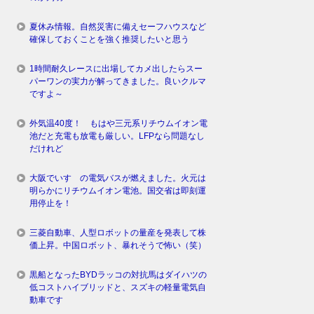
夏休み情報。自然災害に備えセーフハウスなど
確保しておくことを強く推奨したいと思う
1時間耐久レースに出場してカメ出したらスー
パーワンの実力が解ってきました。良いクルマ
ですよ～
外気温40度！ もはや三元系リチウムイオン電
池だと充電も放電も厳しい。LFPなら問題なし
だけれど
大阪でいすゞの電気バスが燃えました。火元は
明らかにリチウムイオン電池。国交省は即刻運
用停止を！
三菱自動車、人型ロボットの量産を発表して株
価上昇。中国ロボット、暴れそうで怖い（笑）
黒船となったBYDラッコの対抗馬はダイハツの
低コストハイブリッドと、スズキの軽量電気自
動車です