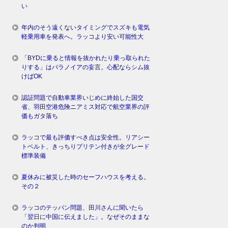
い
年内のそう遠くないタイミングでスズキも電気
軽乗用車を発表へ。ラッコより安い可能性大
「BYDに乗ると情報を抜かれたり乗っ取られた
りする」はパラノイアの妄言。心配ならシム抜
けばOK
認証問題で自動車業界いじめに終始した国交
省、羽田空港危険ニアミス対応で航空業界の評
価もガタ落ち
ラッコで最も評価すべき点は安全性。リアシー
トベルト、きっちりプリテン付きが全グレード
標準装備
夏休みに被災した時のセーフハウスを考える。
その２
ラッコのテッパン問題、田川さんに聞いたら
「翌日に中国に伝えました」。なぜそのままな
のか判明