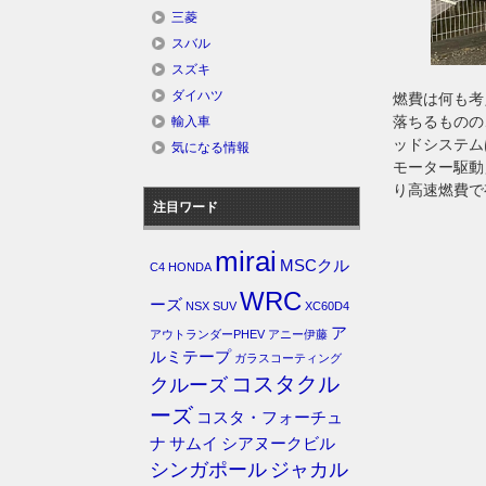
三菱
スバル
スズキ
ダイハツ
燃費は何も考え
落ちるものの
輸入車
ッドシステム
気になる情報
モーター駆動
り高速燃費で
注目ワード
mirai
MSCクル
C4
HONDA
WRC
ーズ
NSX
SUV
XC60D4
ア
アウトランダーPHEV
アニー伊藤
ルミテープ
ガラスコーティング
コスタクル
クルーズ
ーズ
コスタ・フォーチュ
ナ
サムイ
シアヌークビル
シンガポール
ジャカル