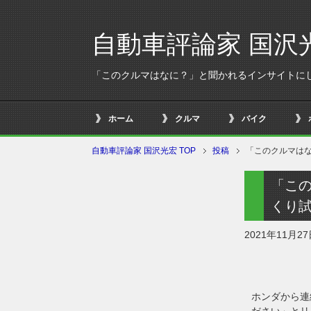
自動車評論家 国沢
「このクルマはなに？」と聞かれるインサイトに
ホーム
クルマ
バイク
自動車評論家 国沢光宏 TOP
投稿
「このクルマは
「こ
くり
2021年11月2
ホンダから連
ださい」とリ