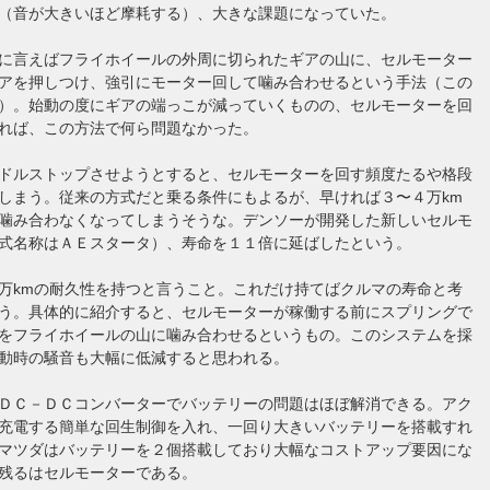
（音が大きいほど摩耗する）、大きな課題になっていた。
に言えばフライホイールの外周に切られたギアの山に、セルモーター
アを押しつけ、強引にモーター回して噛み合わせるという手法（この
）。始動の度にギアの端っこが減っていくものの、セルモーターを回
れば、この方法で何ら問題なかった。
ドルストップさせようとすると、セルモーターを回す頻度たるや格段
しまう。従来の方式だと乗る条件にもよるが、早ければ３〜４万km
噛み合わなくなってしまうそうな。デンソーが開発した新しいセルモ
式名称はＡＥスタータ）、寿命を１１倍に延ばしたという。
万kmの耐久性を持つと言うこと。これだけ持てばクルマの寿命と考
う。具体的に紹介すると、セルモーターが稼働する前にスプリングで
をフライホイールの山に噛み合わせるというもの。このシステムを採
動時の騒音も大幅に低減すると思われる。
ＤＣ－ＤＣコンバーターでバッテリーの問題はほぼ解消できる。アク
充電する簡単な回生制御を入れ、一回り大きいバッテリーを搭載すれ
マツダはバッテリーを２個搭載しており大幅なコストアップ要因にな
残るはセルモーターである。