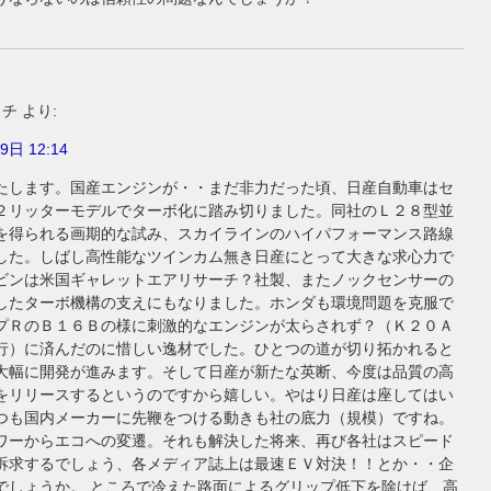
イチ
より:
9日 12:14
たします。国産エンジンが・・まだ非力だった頃、日産自動車はセ
２リッターモデルでターボ化に踏み切りました。同社のＬ２８型並
を得られる画期的な試み、スカイラインのハイパフォーマンス路線
した。しばし高性能なツインカム無き日産にとって大きな求心力で
ビンは米国ギャレットエアリサーチ？社製、またノックセンサーの
したターボ機構の支えにもなりました。ホンダも環境問題を克服で
プＲのＢ１６Ｂの様に刺激的なエンジンが太らされず？（Ｋ２０Ａ
行）に済んだのに惜しい逸材でした。ひとつの道が切り拓かれると
大幅に開発が進みます。そして日産が新たな英断、今度は品質の高
をリリースするというのですから嬉しい。やはり日産は座してはい
つも国内メーカーに先鞭をつける動きも社の底力（規模）ですね。
ワーからエコへの変遷。それも解決した将来、再び各社はスピード
訴求するでしょう、各メディア誌上は最速ＥＶ対決！！とか・・企
でしょうか。 ところで冷えた路面によるグリップ低下を除けば、高