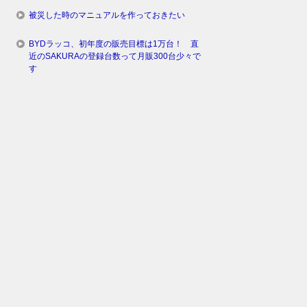
被災した時のマニュアルを作っておきたい
BYDラッコ、初年度の販売目標は1万台！ 直
近のSAKURAの登録台数って月販300台少々で
す