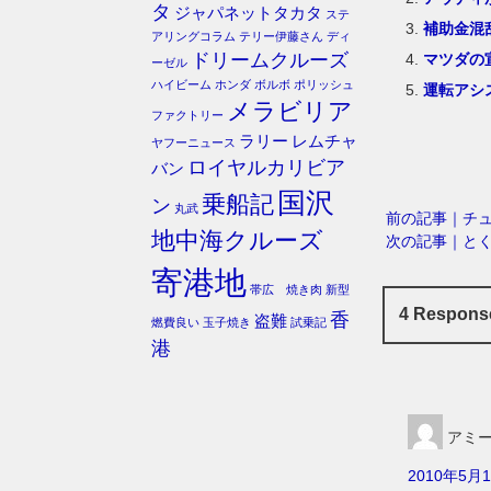
タ
ジャパネットタカタ
ステ
補助金混
アリングコラム
テリー伊藤さん
ディ
ドリームクルーズ
マツダの
ーゼル
ハイビーム
ホンダ
ボルボ
ポリッシュ
運転アシ
メラビリア
ファクトリー
ラリー
レムチャ
ヤフーニュース
ロイヤルカリビア
バン
国沢
乗船記
ン
丸武
前の記事｜チ
地中海クルーズ
次の記事｜と
寄港地
帯広 焼き肉
新型
4 Respo
香
盗難
燃費良い
玉子焼き
試乗記
港
アミ
2010年5月1