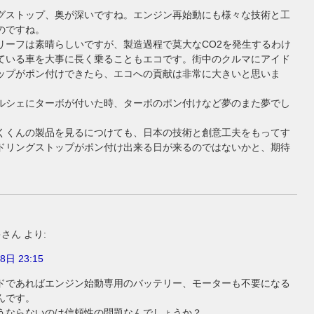
グストップ、奥が深いですね。エンジン再始動にも様々な技術と工
のですね。
リーフは素晴らしいですが、製造過程で莫大なCO2を発生するわけ
ている車を大事に長く乗ることもエコです。街中のクルマにアイド
ップがポン付けできたら、エコへの貢献は非常に大きいと思いま
ルシェにターボが付いた時、ターボのポン付けなど夢のまた夢でし
くくんの製品を見るにつけても、日本の技術と創意工夫をもってす
ドリングストップがポン付け出来る日が来るのではないかと、期待
。
キさん
より:
8日 23:15
ドであればエンジン始動専用のバッテリー、モーターも不要になる
んです。
うならないのは信頼性の問題なんでしょうか？