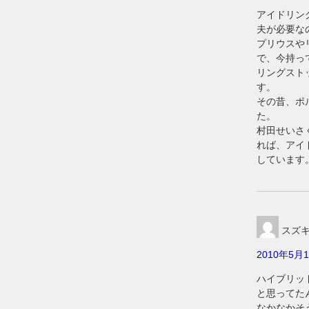
アイドリン
夫が必要な
プリウスや
で、今持っ
リングスト
す。
その昔、ポ
た。
村田せいさ
れば、アイ
しています
スズ
2010年5月1
ハイブリッ
と思ってた
なかなかそ