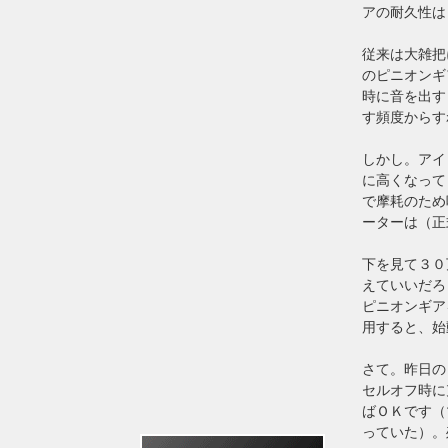
アの耐久性は
従来は大雑把
のピニオンギ
時に音を出す
す頻度からす
しかし。アイ
に高くなって
で摩耗のため
ーターは（正
下を見て３０
えていいだろ
ピニオンギア
用すると、始
さて。昨日の
セルオフ時に
ばＯＫです（
っていた）。