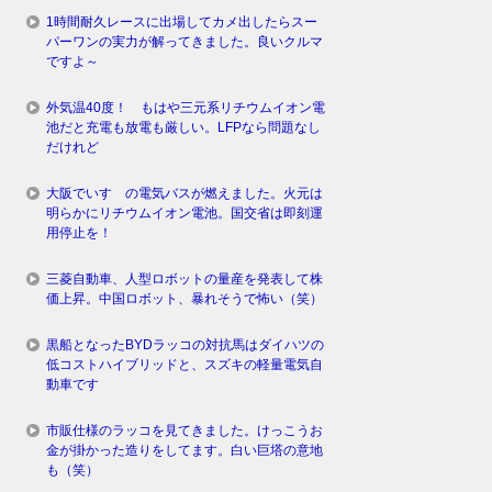
1時間耐久レースに出場してカメ出したらスー
パーワンの実力が解ってきました。良いクルマ
ですよ～
外気温40度！ もはや三元系リチウムイオン電
池だと充電も放電も厳しい。LFPなら問題なし
だけれど
大阪でいすゞの電気バスが燃えました。火元は
明らかにリチウムイオン電池。国交省は即刻運
用停止を！
三菱自動車、人型ロボットの量産を発表して株
価上昇。中国ロボット、暴れそうで怖い（笑）
黒船となったBYDラッコの対抗馬はダイハツの
低コストハイブリッドと、スズキの軽量電気自
動車です
市販仕様のラッコを見てきました。けっこうお
金が掛かった造りをしてます。白い巨塔の意地
も（笑）