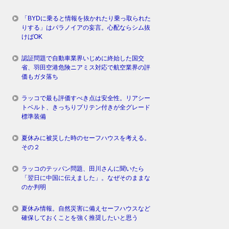
「BYDに乗ると情報を抜かれたり乗っ取られた
りする」はパラノイアの妄言。心配ならシム抜
けばOK
認証問題で自動車業界いじめに終始した国交
省、羽田空港危険ニアミス対応で航空業界の評
価もガタ落ち
ラッコで最も評価すべき点は安全性。リアシー
トベルト、きっちりプリテン付きが全グレード
標準装備
夏休みに被災した時のセーフハウスを考える。
その２
ラッコのテッパン問題、田川さんに聞いたら
「翌日に中国に伝えました」。なぜそのままな
のか判明
夏休み情報。自然災害に備えセーフハウスなど
確保しておくことを強く推奨したいと思う