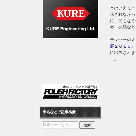
とはいえモー
求されなかっ
に、間もなく
カーの筋など
デンソーのＡ
展２０１０
』
に出展されま
す。
車名などで記事検索