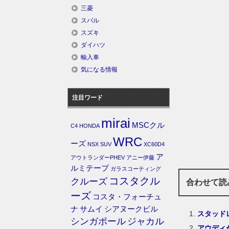
三菱
スバル
スズキ
ダイハツ
輸入車
気になる情報
注目ワード
mirai
MSCクル
C4
HONDA
WRC
ーズ
NSX
SUV
XC60D4
ア
アウトランダーPHEV
アニー伊藤
ルミテープ
ガラスコーティング
コスタクル
クルーズ
合わせて読
ーズ
コスタ・フォーチュ
ナ
サムイ
シアヌークビル
スタッド
シンガポール
ジャカル
アウディ