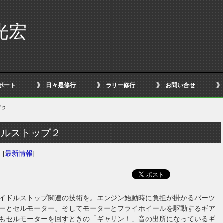
光宏
ボート
日々是修行
ラリー修行
お問い合せ
プ２
ドルストップ２
日
[
最新情報
]
イドルストップ関連の技術を。エンジン始動時に負担が掛かるパーツ
ーとセルモーター、そしてモーターとフライホイールを駆動するギア
もセルモーターを回すときの「ギャリン！」音の出所になっているギ