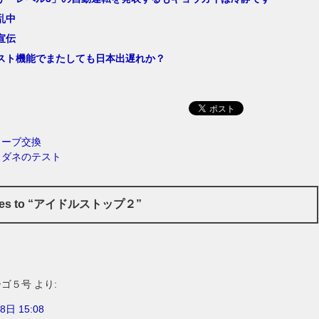
乱中
宣伝
スト機能でまたしても日本出遅れか？
ューブ交換
くダネのテスト
nses to “アイドルストップ２”
ーゴ５号
より:
8日 15:08