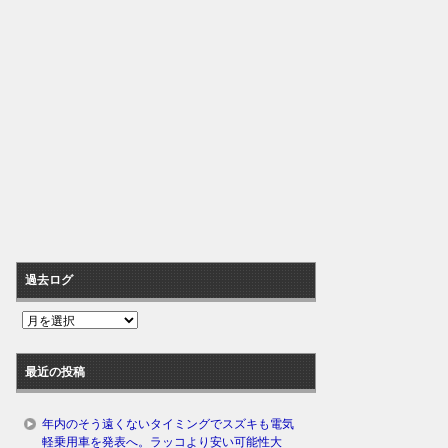
過去ログ
過
去
ロ
最近の投稿
グ
年内のそう遠くないタイミングでスズキも電気
軽乗用車を発表へ。ラッコより安い可能性大