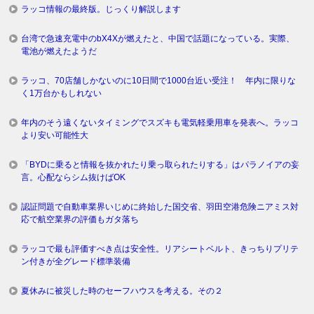
ラッコ情報の最終版。じっくり解説します
台湾で急速充電中のbX4Xが燃えたと、中国で話題になっている。実際、
電池が燃えたようだ
ラッコ、70店舗しかないのに10日間で1000台近い受注！ 年内に限りな
く1万台かもしれない
年内のそう遠くないタイミングでスズキも電気軽乗用車を発表へ。ラッコ
より安い可能性大
「BYDに乗ると情報を抜かれたり乗っ取られたりする」はパラノイアの妄
言。心配ならシム抜けばOK
認証問題で自動車業界いじめに終始した国交省、羽田空港危険ニアミス対
応で航空業界の評価もガタ落ち
ラッコで最も評価すべき点は安全性。リアシートベルト、きっちりプリテ
ン付きが全グレード標準装備
夏休みに被災した時のセーフハウスを考える。その２