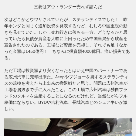
三菱はアウトランダー売れず詰んだ
次はどこかとウワサされていたが、ステランティスでした！ 昨
年ホンダと同じく追加投資を発表するなど、むしろ中国重視の動
きを見せていた。しかし売れ行きは落ちる一方。どうなるかと思
っていたら負債が資産を大幅に上回ったため中国当局から破産を
宣告されたのである。工場など資産を売却し、それでも足りなか
った金額は1450億円！ ちなみに投資額4000億円。痛い損失であ
る。
ただ工場は投資額より安くなったとはいえ中国のパートナーであ
る広州汽車に売却出来た。Jeepやプジョーを擁するステランティ
スの規模を考えたら上出来の撤退戦だと思う。問題は広州汽車が
工場を居抜きで手に入れたこと。この工場で広州汽車は独自ブラ
ンドのクルマを生産することになるのだけれど、当然ながらフル
稼働にならない。BYDや吉利汽車、長城汽車とのシェア争いが激
しい。