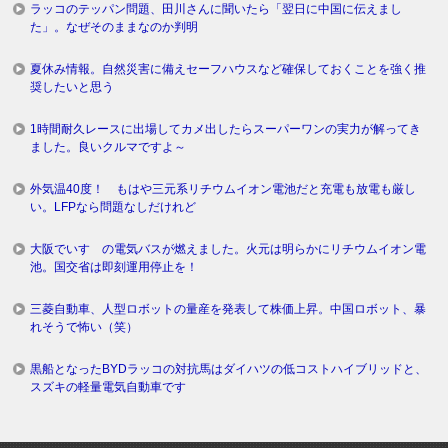
ラッコのテッパン問題、田川さんに聞いたら「翌日に中国に伝えまし
た」。なぜそのままなのか判明
夏休み情報。自然災害に備えセーフハウスなど確保しておくことを強く推
奨したいと思う
1時間耐久レースに出場してカメ出したらスーパーワンの実力が解ってき
ました。良いクルマですよ～
外気温40度！ もはや三元系リチウムイオン電池だと充電も放電も厳し
い。LFPなら問題なしだけれど
大阪でいすゞの電気バスが燃えました。火元は明らかにリチウムイオン電
池。国交省は即刻運用停止を！
三菱自動車、人型ロボットの量産を発表して株価上昇。中国ロボット、暴
れそうで怖い（笑）
黒船となったBYDラッコの対抗馬はダイハツの低コストハイブリッドと、
スズキの軽量電気自動車です