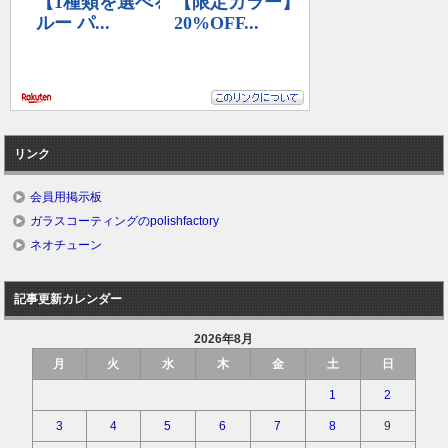
リンク
会員用掲示板
ガラスコーティングのpolishfactory
ネオチューン
記事更新カレンダー
2026年8月
月
火
水
木
金
土
日
1
2
3
4
5
6
7
8
9