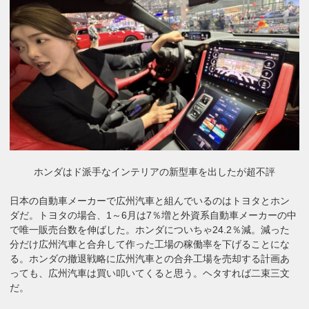
ホンダはド派手なインテリアの新型車を出したが超不評
日本の自動車メーカーで広州汽車と組んでいるのはトヨタとホン
ダだ。トヨタの場合、1～6月は7％増と外資系自動車メーカーの中
で唯一販売台数を伸ばした。ホンダについちゃ24.2％減。減った
分だけ広州汽車と合弁して作った工場の稼働率を下げることにな
る。ホンダの撤退戦略に広州汽車との合弁工場を売却する計画あ
っても、広州汽車は買い叩いてくると思う。ヘタすれば二束三文
だ。