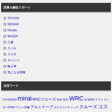
試乗＆解説リポート
TOYOTA
NISSAN
Honda
MAZDA
三菱
スバル
スズキ
ダイハツ
輸入車
気になる情報
注目ワード
mirai
WRC
MSCクルーズ
C4
HONDA
NSX
SUV
XC60D4
アウトラン
コス
クルーズ
アルミテープ
ダーPHEV
アニー伊藤
ガラスコーティング