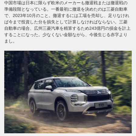
中国市場は日本に限らず欧米のメーカーも撤退戦または撤退戦の
準備段階となっている。一番最初に撤退を決めたのは三菱自動車
で、2023年10月のこと。撤退するには工場を売却し、足りなけれ
ば今まで投資した分を損失として計算しなければならない。三菱
自動車の場合、広州三菱汽車を精算するため243億円の損金を計上
することになった。少なくない金額ながら、今後生じる赤字より
まし。