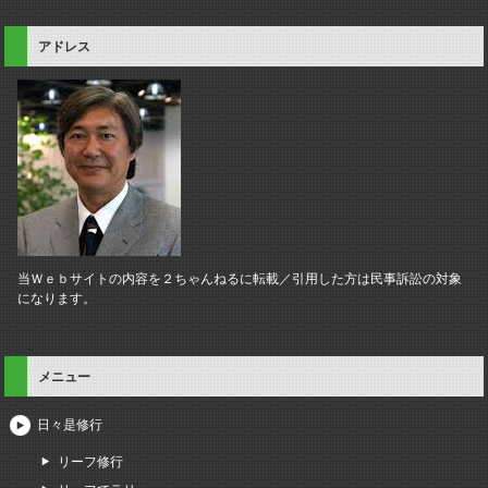
アドレス
当Ｗｅｂサイトの内容を２ちゃんねるに転載／引用した方は民事訴訟の対象
になります。
メニュー
日々是修行
リーフ修行