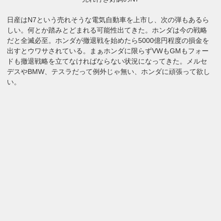
日産はN7という売れそうな電気自動車を上市し、次の弾もあるら
しい。何とか踏みとどまれる可能性出てきた。ホンダは今の戦略
だと全滅必至。ホンダが撤退戦を始めたら5000億円程度の損金を
出すとウワサされている。まぁホンダに限らずVWもGMもフォー
ドも撤退戦略を立てなければならない状況になってきた。メルセ
デスやBMW、テスラだって例外じゃ無い、ホンダに頑張って欲し
い。