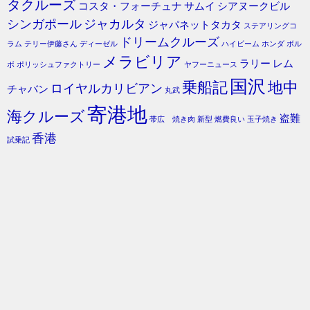
タクルーズ
コスタ・フォーチュナ
サムイ
シアヌークビル
シンガポール
ジャカルタ
ジャパネットタカタ
ステアリングコ
ドリームクルーズ
ラム
テリー伊藤さん
ディーゼル
ハイビーム
ホンダ
ボル
メラビリア
ラリー
レム
ボ
ポリッシュファクトリー
ヤフーニュース
国沢
乗船記
地中
ロイヤルカリビアン
チャバン
丸武
寄港地
海クルーズ
盗難
帯広 焼き肉
新型
燃費良い
玉子焼き
香港
試乗記