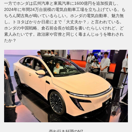
一方でホンダは広州汽車と東風汽車に1600億円を追加投資し、
2024年に年間24万台規模の電気自動車工場を立ち上げている。も
ちろん閑古鳥が鳴いているらしい。ホンダの電気自動車、魅力無
し。トヨタばかりか日産にまで「大丈夫か？」と言われている。
ホンダの中国戦略、倉石前会長が絵図を書いたらしいけれど、ど
素人みたいです。政治家や官僚と同じく毒まんじゅうを喰わされ
たか？
売れ行き好調のN7