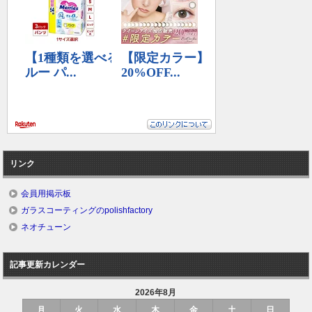
リンク
会員用掲示板
ガラスコーティングのpolishfactory
ネオチューン
記事更新カレンダー
2026年8月
月
火
水
木
金
土
日