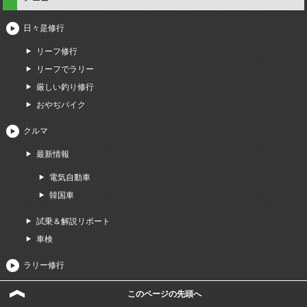
日々是修行
リーフ修行
リーフでラリー
厳しい釣り修行
おやぢバイク
クルマ
最新情報
電気自動車
韓国車
試乗＆解説リポート
車検
ラリー修行
ラリー2014
このページの先頭へ
ラリー2013