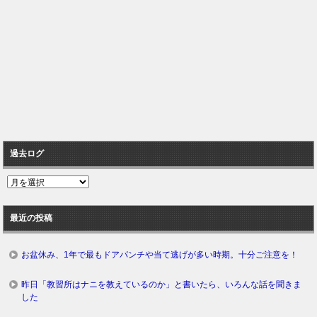
過去ログ
過
去
ロ
最近の投稿
グ
お盆休み、1年で最もドアパンチや当て逃げが多い時期。十分ご注意を！
昨日「教習所はナニを教えているのか」と書いたら、いろんな話を聞きま
した