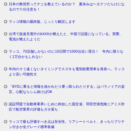
日本の教習所ってナニを教えているのか？ 夏休みはヘタクソだらけにな
るので十分注意を！
ラッコ情報の最終版。じっくり解説します
台湾で急速充電中のbX4Xが燃えたと、中国で話題になっている。実際、
電池が燃えたようだ
ラッコ、70店舗しかないのに10日間で1000台近い受注！ 年内に限りな
く1万台かもしれない
年内のそう遠くないタイミングでスズキも電気軽乗用車を発表へ。ラッコ
より安い可能性大
「BYDに乗ると情報を抜かれたり乗っ取られたりする」はパラノイアの妄
言。心配ならシム抜けばOK
認証問題で自動車業界いじめに終始した国交省、羽田空港危険ニアミス対
応で航空業界の評価もガタ落ち
ラッコで最も評価すべき点は安全性。リアシートベルト、きっちりプリテ
ン付きが全グレード標準装備