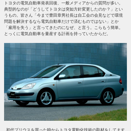
トヨタの電気自動車発表回後、一般メディアからの質問が多い。
典型的なのが「どうしてトヨタは突如方針変更したのか？」とい
うもの。皆さん「今まで豊田章男社長は自工会の会見などで環境
問題を解決するなら電気自動車だけで済むものではない」とか
「雇用を失う」と言ってきたのになぜ、と言う。こらもう簡単。
とっくに電気自動車を量産する計画を持っていたからだ。
初代プリウスを買った時からトヨタ電動化技術の取材をしてます