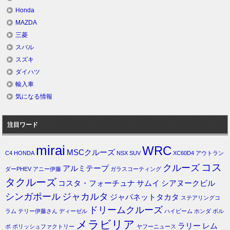
Honda
MAZDA
三菱
スバル
スズキ
ダイハツ
輸入車
気になる情報
注目ワード
mirai
WRC
MSCクルーズ
C4
HONDA
NSX
SUV
XC60D4
アウトラン
コス
クルーズ
アルミテープ
ダーPHEV
アニー伊藤
ガラスコーティング
タクルーズ
コスタ・フォーチュナ
サムイ
シアヌークビル
シンガポール
ジャカルタ
ジャパネットタカタ
ステアリングコ
ドリームクルーズ
ラム
テリー伊藤さん
ディーゼル
ハイビーム
ホンダ
ボル
メラビリア
ラリー
レム
ボ
ポリッシュファクトリー
ヤフーニュース