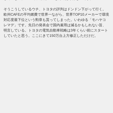
そうこうしているウチ、トヨタの評判はドンドン下がって行く。
欧州CAFEの平均燃費で世界一ながら、世界TOP10メーカーで環境
対応度最下位という勲章も貰ってしまった。いわゆる「モハヤコ
レマデ」です。先日の発表会で国内雇用は減るかもしれない旨、
明言している。トヨタの電気自動車戦略は3年くらい前にスタート
していたと思う。ここにきて150万台上方修正しただけだ。