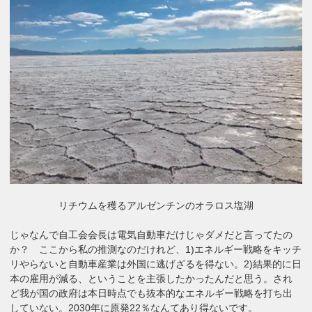
リチウムを穫るアルゼンチンのオラロス塩湖
じゃなんで自工会会長は電気自動車だけじゃダメだと言ってたの
か？ ここから私の推測なのだけれど、1)エネルギー戦略をキッチ
リやらないと自動車産業は外国に逃げざるを得ない。2)結果的に日
本の雇用が減る、ということを主張したかったんだと思う。され
ど我が国の政府は本日時点でも抜本的なエネルギー戦略を打ち出
していない。2030年に原発22％なんてあり得ないです。