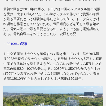
最初の動きは2010年に遡る。トヨタは中国のレアメタル輸出制限
を受け、大きく揺らいだ。この時からクルマ作りには資源の確保
が最も重要だという経験値を得たと言って良い。トヨタ自らは材
料調達を得意としていないため、豊田通商などを通して動き始め
た。電気自動車で最も重要となるの、言うまでも無く電池調達で
ある。電気自動車を作ろうとしたら、資源も必要。
・
2010年の記事
トヨタ通商はリチウムを確保すべく動き出しており、私が知る限
り2022年時点でリチウムの原料になる炭酸リチウムを5万トン程度
生産できる体制を整えるようだ。ちなみに炭酸リチウム5万トンで
電気自動車80～90万台分になる。2030年に350万台作ろうとすれ
ば20万トン程度の炭酸リチウムを調達しなければならない。豊田
通商は2010年から動き出しており本格稼働は2018年。