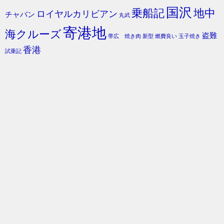
国沢
乗船記
地中
ロイヤルカリビアン
チャバン
丸武
寄港地
海クルーズ
盗難
帯広 焼き肉
新型
燃費良い
玉子焼き
香港
試乗記