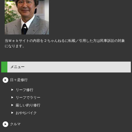
当Ｗｅｂサイトの内容を２ちゃんねるに転載／引用した方は民事訴訟の対象
になります。
メニュー
日々是修行
リーフ修行
リーフでラリー
厳しい釣り修行
おやぢバイク
クルマ