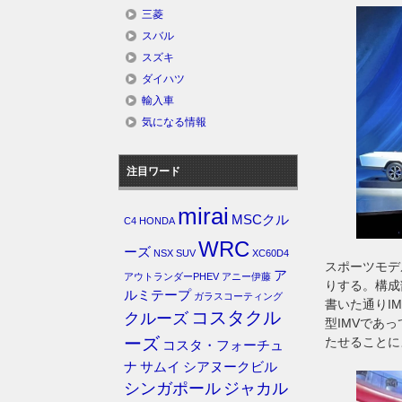
三菱
スバル
スズキ
ダイハツ
輸入車
気になる情報
注目ワード
mirai
MSCクル
C4
HONDA
WRC
ーズ
NSX
SUV
XC60D4
スポーツモデ
ア
アウトランダーPHEV
アニー伊藤
りする。構成
ルミテープ
ガラスコーティング
書いた通りI
コスタクル
クルーズ
型IMVであ
ーズ
たせることに
コスタ・フォーチュ
ナ
サムイ
シアヌークビル
シンガポール
ジャカル