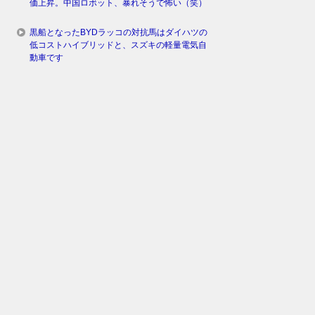
価上昇。中国ロボット、暴れそうで怖い（笑）
黒船となったBYDラッコの対抗馬はダイハツの
低コストハイブリッドと、スズキの軽量電気自
動車です