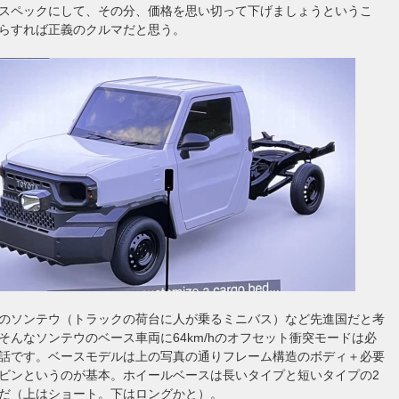
スペックにして、その分、価格を思い切って下げましょうというこ
らすれば正義のクルマだと思う。
のソンテウ（トラックの荷台に人が乗るミニバス）など先進国だと考
そんなソンテウのベース車両に64km/hのオフセット衝突モードは必
話です。ベースモデルは上の写真の通りフレーム構造のボディ＋必要
ビンというのが基本。ホイールベースは長いタイプと短いタイプの2
だ（上はショート。下はロングかと）。