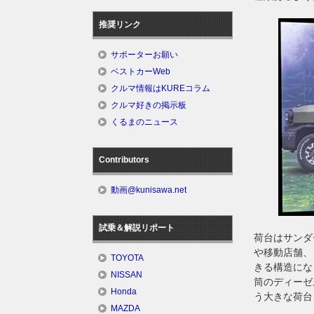
推奨リンク
サポーターお願い
ベストカーWeb
クルマ情報はKUREコラム
クルマ好きの掲示板
くるまのニュース
Contributors
動画@kunisawa.net
試乗＆解説リポート
荷台はサンダ
や移動店舗、
TOYOTA
きる構造にな
NISSAN
筒のディーゼ
Honda
う大きな荷台
MAZDA