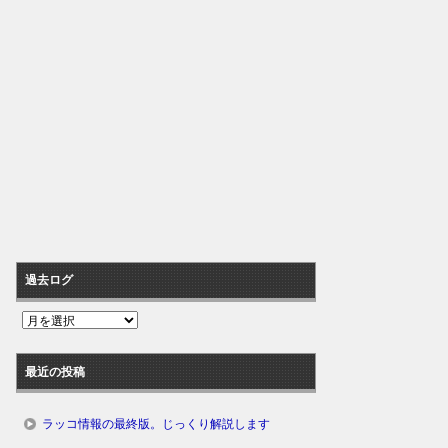
過去ログ
過
去
ロ
最近の投稿
グ
ラッコ情報の最終版。じっくり解説します