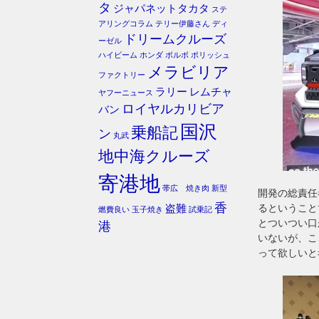
タ
ジャパネットタカタ
ステ
アリングコラム
テリー伊藤さん
ディ
ドリームクルーズ
ーゼル
ハイビーム
ホンダ
ボルボ
ポリッシュ
メラビリア
ファクトリー
ラリー
レムチャ
ヤフーニュース
ロイヤルカリビア
バン
国沢
乗船記
ン
丸武
地中海クルーズ
寄港地
帯広 焼き肉
新型
開発の総責任
香
るということ
盗難
燃費良い
玉子焼き
試乗記
とついつい口
港
いないが、こ
って欲しいと