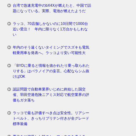
台湾で急速充電中のbX4Xが燃えたと、中国で話
題になっている。実際、電池が燃えたようだ
ラッコ、70店舗しかないのに10日間で1000台
近い受注！ 年内に限りなく1万台かもしれな
い
年内のそう遠くないタイミングでスズキも電気
軽乗用車を発表へ。ラッコより安い可能性大
「BYDに乗ると情報を抜かれたり乗っ取られた
りする」はパラノイアの妄言。心配ならシム抜
けばOK
認証問題で自動車業界いじめに終始した国交
省、羽田空港危険ニアミス対応で航空業界の評
価もガタ落ち
ラッコで最も評価すべき点は安全性。リアシー
トベルト、きっちりプリテン付きが全グレード
標準装備