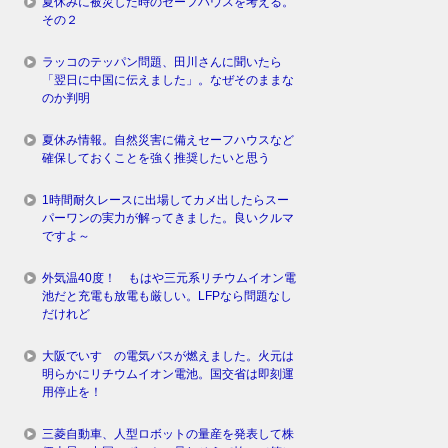
夏休みに被災した時のセーフハウスを考える。
その２
ラッコのテッパン問題、田川さんに聞いたら
「翌日に中国に伝えました」。なぜそのままな
のか判明
夏休み情報。自然災害に備えセーフハウスなど
確保しておくことを強く推奨したいと思う
1時間耐久レースに出場してカメ出したらスー
パーワンの実力が解ってきました。良いクルマ
ですよ～
外気温40度！ もはや三元系リチウムイオン電
池だと充電も放電も厳しい。LFPなら問題なし
だけれど
大阪でいすゞの電気バスが燃えました。火元は
明らかにリチウムイオン電池。国交省は即刻運
用停止を！
三菱自動車、人型ロボットの量産を発表して株