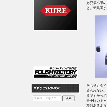
必要最小限の
と。新興国か
そもそもタイ
車名などで記事検索
えられない。
要ですかって
最小限のキャ
種類あるよう