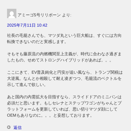
アミーゴ5号リリボーン
より:
2025年7月11日 10:42
社長の毛籠さんでも、マツダ丸という巨大船は、すぐには方向
転換できないのだと実感します。
そもそも藤原流の内燃機関至上主義が、時代に合わなさ過ぎま
したもの。せめてストロングハイブリッドがあれば。。。
ここにきて、EV普及鈍化と円安が追い風なら、トランプ関税は
大逆風。なんとか相殺して耐え凌ぎつつ、毛籠流のベクトルを
示して進んで欲しい。
あと国内の内需拡大を目指すなら、スライドドアのミニバンは
必須だと思います。もしセレナとステップワゴンがちゃんとプ
ラットフォームを更新していれば、思い切りマツダ顔にして
OEMもありなのに。。。と妄想しております。
返信