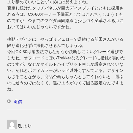
より積めていいことづくめには見えますね。
否定し続けたタッチパネルが巨大ディスプレイとともに採用さ
れる点は、CX-60オーナー予備軍としてはこんちくしょう！も
のですが、今までのマツダ頑固路線も少しづく変革される点に
おいてはいいんじゃないですかね。
魂動デザインは、やっぱりフェローで居続ける前田さんがいる
限り進化せずに深化させるんでしょうね。
今回CX-60は消去法でもなかなか決断しにくいグレード選びで
したね。オフロードっぽいTrekkerなるグレードに指触が動いた
のですが、なぜかマイルドハイブリッド車しか設定されていな
い。それとボディカラーがレッド以外くすんでいる。デザイン
もさることながら、商品企画もちゃんとしてくれないと、選ぶ
のに迷うのではなくて、選びようがなくて困る設定なんですよ
ね。
返信
敬
より: