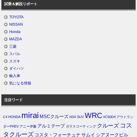
試乗＆解説リポート
TOYOTA
NISSAN
Honda
MAZDA
三菱
スバル
スズキ
ダイハツ
輸入車
気になる情報
注目ワード
mirai
WRC
MSCクルーズ
C4
HONDA
NSX
SUV
XC60D4
アウトラン
コス
クルーズ
アルミテープ
ダーPHEV
アニー伊藤
ガラスコーティング
タクルーズ
コスタ・フォーチュナ
サムイ
シアヌークビル