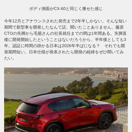
ボディ側面がCX-60と同じく痩せた感じ
今年12月とアナウンスされた発売まで2年半しかない。そんな短い
期間で新型車を開発したなんて話、聞いたことありません。藤原
CTOの失脚から毛籠さんの社長就任までの間は1年間ある。失脚直
後に開発開始したということはないだろうから、半年後としても3
年。認証に時間の掛かる日本は2026年半ばになる？ それでも開
発期間短い。日本仕様が発表されたら開発の経緯をぜひ聞いてみ
たい。