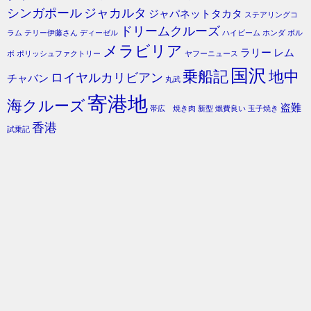
シンガポール
ジャカルタ
ジャパネットタカタ
ステアリングコ
ドリームクルーズ
ラム
テリー伊藤さん
ディーゼル
ハイビーム
ホンダ
ボル
メラビリア
ラリー
レム
ボ
ポリッシュファクトリー
ヤフーニュース
国沢
乗船記
地中
ロイヤルカリビアン
チャバン
丸武
寄港地
海クルーズ
盗難
帯広 焼き肉
新型
燃費良い
玉子焼き
香港
試乗記