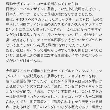
魂動デザインは、イコール前田さんですからね。
日産グルーバルデザインに君臨していた中村史郎さんばりに、
日本人デザイナーとしては長期政権になりすぎましたね。
僕は、初代CX-5のスカッとしたスカイブルーとともに、初めて
導入した魂動デザイン言語のSUVスタイルがスカイアクティブ
Dとともに気に入り購入したんですが、２代目になってデザイ
ンだけは陰気臭くなって、渋い＝かっこいい押しつけがましい
臭いが好きなれず、ディーゼル四駆ちょうどいいサイズのSUV
という点でしかCX-5を買う動機になれませんでしたね。
あと、魂動デザインって運転がしやすくて取り回しはいいんだ
けど、運転手以外の乗員に対する居住性がイマイチなパッケー
ジがいただけませんね。
今年幕張メッセで開催されたオートモビルカウンシルで、マツ
ダのブースで説明員さんに展示されたコンセプトカーを前に
色々と裏話を伺いましたが、とにかく前田さんは自分が手掛け
た魂動デザインの前にあった「流れ」コンセプトのデザインに
かなり否定的で、「流れ」デザインで製作されたコンセプトカ
ーは結構廃棄されたと伺いました。まぁコンセプトカーは利用
されなくても、固定資産として課税されますから廃棄される運
命にはあるけど、現在のマツダにつながる歴史であり、遺産な