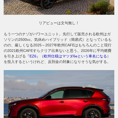
リアビューは文句無し！
もう一つのナゾがパワーユニット。先行して販売される欧州はガ
ソリンの2500cc。気休めハイブリッド（簡易式）となっているも
のの、厳しくなる2025～2027年欧州CAFEはもちろんのこと現行
の2021欧州CAFEすらクリア出来ないと思う。2026年に平均燃費
を引き上げる『
EZ6』（欧州仕様はマツダ6eという車名になる
）
を投入するというけれど、反則金の対象になりそうな気がする。