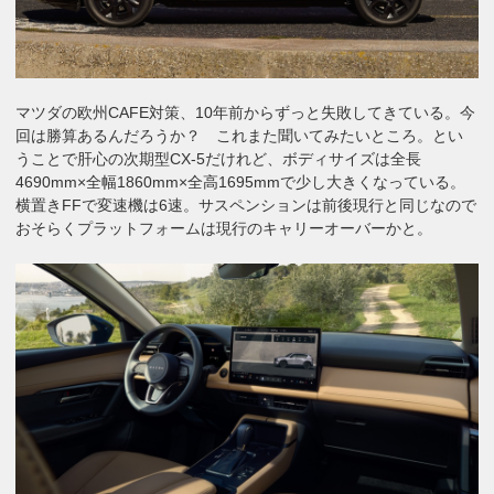
マツダの欧州CAFE対策、10年前からずっと失敗してきている。今
回は勝算あるんだろうか？ これまた聞いてみたいところ。とい
うことで肝心の次期型CX-5だけれど、ボディサイズは全長
4690mm×全幅1860mm×全高1695mmで少し大きくなっている。
横置きFFで変速機は6速。サスペンションは前後現行と同じなので
おそらくプラットフォームは現行のキャリーオーバーかと。