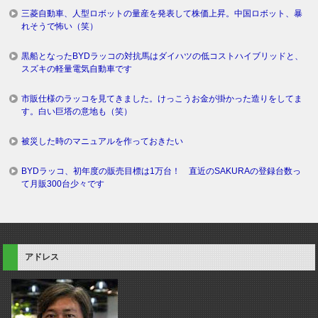
三菱自動車、人型ロボットの量産を発表して株価上昇。中国ロボット、暴
れそうで怖い（笑）
黒船となったBYDラッコの対抗馬はダイハツの低コストハイブリッドと、
スズキの軽量電気自動車です
市販仕様のラッコを見てきました。けっこうお金が掛かった造りをしてま
す。白い巨塔の意地も（笑）
被災した時のマニュアルを作っておきたい
BYDラッコ、初年度の販売目標は1万台！ 直近のSAKURAの登録台数っ
て月販300台少々です
アドレス