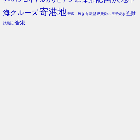
チャバン
丸武
寄港地
海クルーズ
盗難
帯広 焼き肉
新型
燃費良い
玉子焼き
香港
試乗記