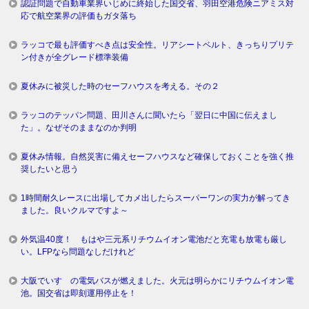
認証問題で自動車業界いじめに終始した国交省、羽田空港危険ニアミス対
応で航空業界の評価もガタ落ち
ラッコで最も評価すべき点は安全性。リアシートベルト、きっちりプリテ
ン付きが全グレード標準装備
夏休みに被災した時のセーフハウスを考える。その２
ラッコのテッパン問題、田川さんに聞いたら「翌日に中国に伝えまし
た」。なぜそのままなのか判明
夏休み情報。自然災害に備えセーフハウスなど確保しておくことを強く推
奨したいと思う
1時間耐久レースに出場してカメ出したらスーパーワンの実力が解ってき
ました。良いクルマですよ～
外気温40度！ もはや三元系リチウムイオン電池だと充電も放電も厳し
い。LFPなら問題なしだけれど
大阪でいすゞの電気バスが燃えました。火元は明らかにリチウムイオン電
池。国交省は即刻運用停止を！