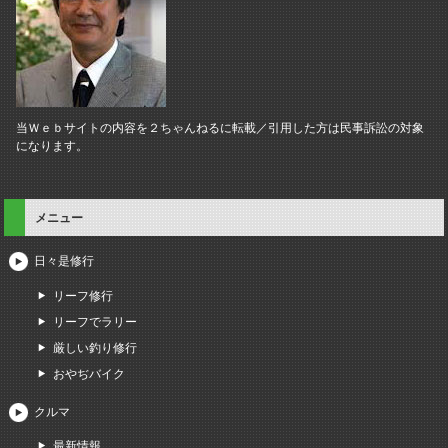
当Ｗｅｂサイトの内容を２ちゃんねるに転載／引用した方は民事訴訟の対象
になります。
メニュー
日々是修行
リーフ修行
リーフでラリー
厳しい釣り修行
おやぢバイク
クルマ
最新情報