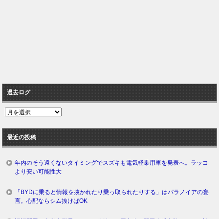
過去ログ
過
去
ロ
最近の投稿
グ
年内のそう遠くないタイミングでスズキも電気軽乗用車を発表へ。ラッコ
より安い可能性大
「BYDに乗ると情報を抜かれたり乗っ取られたりする」はパラノイアの妄
言。心配ならシム抜けばOK