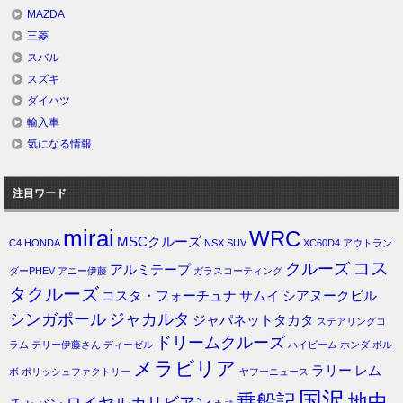
MAZDA
三菱
スバル
スズキ
ダイハツ
輸入車
気になる情報
注目ワード
mirai
WRC
MSCクルーズ
C4
HONDA
NSX
SUV
XC60D4
アウトラン
コス
クルーズ
アルミテープ
ダーPHEV
アニー伊藤
ガラスコーティング
タクルーズ
コスタ・フォーチュナ
サムイ
シアヌークビル
シンガポール
ジャカルタ
ジャパネットタカタ
ステアリングコ
ドリームクルーズ
ラム
テリー伊藤さん
ディーゼル
ハイビーム
ホンダ
ボル
メラビリア
ラリー
レム
ボ
ポリッシュファクトリー
ヤフーニュース
国沢
乗船記
地中
ロイヤルカリビアン