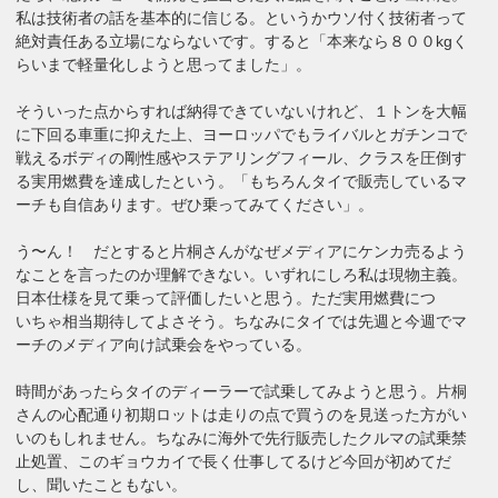
私は技術者の話を基本的に信じる。というかウソ付く技術者って
絶対責任ある立場にならないです。すると「本来なら８００kgく
らいまで軽量化しようと思ってました」。
そういった点からすれば納得できていないけれど、１トンを大幅
に下回る車重に抑えた上、ヨーロッパでもライバルとガチンコで
戦えるボディの剛性感やステアリングフィール、クラスを圧倒す
る実用燃費を達成したという。「もちろんタイで販売しているマ
ーチも自信あります。ぜひ乗ってみてください」。
う〜ん！ だとすると片桐さんがなぜメディアにケンカ売るよう
なことを言ったのか理解できない。いずれにしろ私は現物主義。
日本仕様を見て乗って評価したいと思う。ただ実用燃費につ
いちゃ相当期待してよさそう。ちなみにタイでは先週と今週でマ
ーチのメディア向け試乗会をやっている。
時間があったらタイのディーラーで試乗してみようと思う。片桐
さんの心配通り初期ロットは走りの点で買うのを見送った方がい
いのもしれません。ちなみに海外で先行販売したクルマの試乗禁
止処置、このギョウカイで長く仕事してるけど今回が初めてだ
し、聞いたこともない。