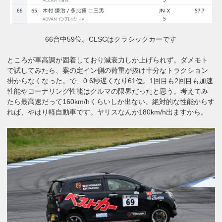
66台中59位。CLSCはクラシックカーです
ところが車高調が固着しており減衰力しか上げられず。ダメモト
で試してみたら、案の定イン側の荷重が抜け十分なトラクション
掛からなくなった。で、0.6秒遅くなり61位。1回目も2回目も加速
性能やコーナリング性能はクルマの限界だったと思う。考えてみ
たら最高速だって160km/hくらいしか出ない。絶対的な性能からす
れば、やはり軽自動車です。ヤリスなんか180km/h出ますから。