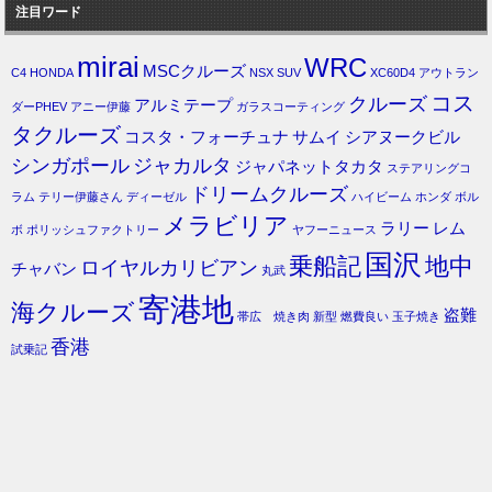
注目ワード
mirai
WRC
MSCクルーズ
C4
HONDA
NSX
SUV
XC60D4
アウトラン
コス
クルーズ
アルミテープ
ダーPHEV
アニー伊藤
ガラスコーティング
タクルーズ
コスタ・フォーチュナ
サムイ
シアヌークビル
シンガポール
ジャカルタ
ジャパネットタカタ
ステアリングコ
ドリームクルーズ
ラム
テリー伊藤さん
ディーゼル
ハイビーム
ホンダ
ボル
メラビリア
ラリー
レム
ボ
ポリッシュファクトリー
ヤフーニュース
国沢
乗船記
地中
ロイヤルカリビアン
チャバン
丸武
寄港地
海クルーズ
盗難
帯広 焼き肉
新型
燃費良い
玉子焼き
香港
試乗記