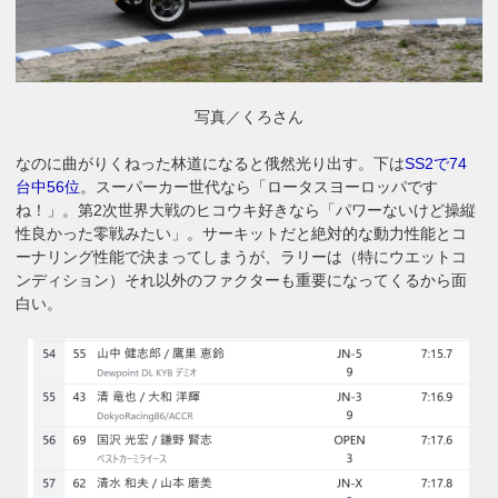
写真／くろさん
なのに曲がりくねった林道になると俄然光り出す。下は
SS2で74
台中56位
。スーパーカー世代なら「ロータスヨーロッパです
ね！」。第2次世界大戦のヒコウキ好きなら「パワーないけど操縦
性良かった零戦みたい」。サーキットだと絶対的な動力性能とコ
ーナリング性能で決まってしまうが、ラリーは（特にウエットコ
ンディション）それ以外のファクターも重要になってくるから面
白い。