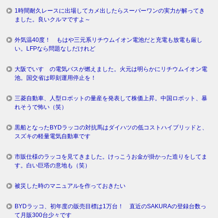
1時間耐久レースに出場してカメ出したらスーパーワンの実力が解ってき
ました。良いクルマですよ～
外気温40度！ もはや三元系リチウムイオン電池だと充電も放電も厳し
い。LFPなら問題なしだけれど
大阪でいすゞの電気バスが燃えました。火元は明らかにリチウムイオン電
池。国交省は即刻運用停止を！
三菱自動車、人型ロボットの量産を発表して株価上昇。中国ロボット、暴
れそうで怖い（笑）
黒船となったBYDラッコの対抗馬はダイハツの低コストハイブリッドと、
スズキの軽量電気自動車です
市販仕様のラッコを見てきました。けっこうお金が掛かった造りをしてま
す。白い巨塔の意地も（笑）
被災した時のマニュアルを作っておきたい
BYDラッコ、初年度の販売目標は1万台！ 直近のSAKURAの登録台数っ
て月販300台少々です