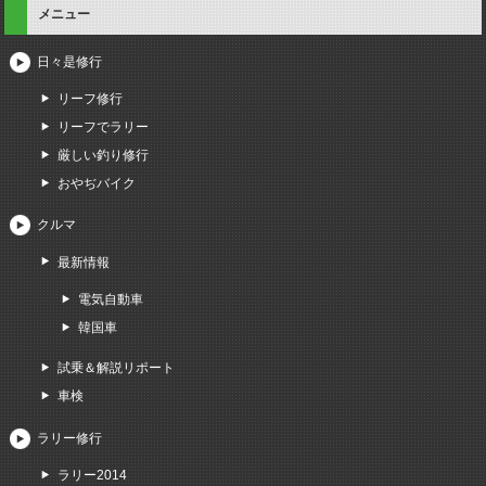
メニュー
日々是修行
リーフ修行
リーフでラリー
厳しい釣り修行
おやぢバイク
クルマ
最新情報
電気自動車
韓国車
試乗＆解説リポート
車検
ラリー修行
ラリー2014