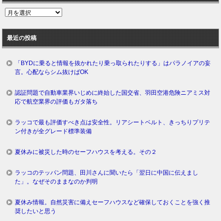
過
去
ロ
最近の投稿
グ
「BYDに乗ると情報を抜かれたり乗っ取られたりする」はパラノイアの妄
言。心配ならシム抜けばOK
認証問題で自動車業界いじめに終始した国交省、羽田空港危険ニアミス対
応で航空業界の評価もガタ落ち
ラッコで最も評価すべき点は安全性。リアシートベルト、きっちりプリテ
ン付きが全グレード標準装備
夏休みに被災した時のセーフハウスを考える。その２
ラッコのテッパン問題、田川さんに聞いたら「翌日に中国に伝えまし
た」。なぜそのままなのか判明
夏休み情報。自然災害に備えセーフハウスなど確保しておくことを強く推
奨したいと思う