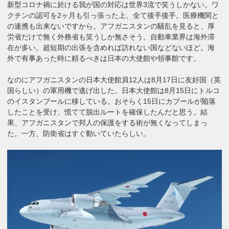
新型コロナ禍に於ける我が国の対応は世界3流で笑うしかない。ワ
クチンの認可を2ヶ月も引っ張った上、全て後手後手。医療機関と
の連携も出来ないですから。アフガニスタンの騒乱を見ると、厚
労省だけで無く外務省も笑うしか無さそう。自動車業界は海外滞
在が多い。超短期の出張を含めれば訪れない国などないほど。海
外で有事あった時に頼るべきは日本の大使館や領事館です。
なのにアフガニスタンの日本大使館員12人は8月17日に友好国（英
国らしい）の軍用機で逃げ出した。日本大使館は8月15日にトルコ
のイスタンブールに移している。おそらく15日にカブールが陥落
したことを受け、慌てて脱出ルートを確保したんだと思う。結
果、アフガニスタンで邦人の保護をする術が無くなってしまっ
た。一方、防衛省はすぐ動いていたらしい。