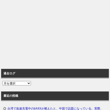
過去ログ
過
去
ロ
最近の投稿
グ
台湾で急速充電中のbX4Xが燃えたと、中国で話題になっている。実際、