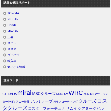
試乗＆解説リポート
TOYOTA
NISSAN
Honda
MAZDA
三菱
スバル
スズキ
ダイハツ
輸入車
気になる情報
注目ワード
mirai
WRC
MSCクルーズ
C4
HONDA
NSX
SUV
XC60D4
アウトラン
コス
クルーズ
アルミテープ
ダーPHEV
アニー伊藤
ガラスコーティング
タクルーズ
コスタ・フォーチュナ
サムイ
シアヌークビル