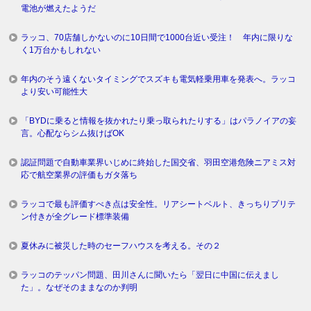
電池が燃えたようだ
ラッコ、70店舗しかないのに10日間で1000台近い受注！ 年内に限りな
く1万台かもしれない
年内のそう遠くないタイミングでスズキも電気軽乗用車を発表へ。ラッコ
より安い可能性大
「BYDに乗ると情報を抜かれたり乗っ取られたりする」はパラノイアの妄
言。心配ならシム抜けばOK
認証問題で自動車業界いじめに終始した国交省、羽田空港危険ニアミス対
応で航空業界の評価もガタ落ち
ラッコで最も評価すべき点は安全性。リアシートベルト、きっちりプリテ
ン付きが全グレード標準装備
夏休みに被災した時のセーフハウスを考える。その２
ラッコのテッパン問題、田川さんに聞いたら「翌日に中国に伝えまし
た」。なぜそのままなのか判明