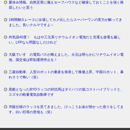
夏休み情報。自然災害に備えセーフハウスなど確保しておくことを強く推
奨したいと思う
1時間耐久レースに出場してカメ出したらスーパーワンの実力が解ってき
ました。良いクルマですよ～
外気温40度！ もはや三元系リチウムイオン電池だと充電も放電も厳し
い。LFPなら問題なしだけれど
大阪でいすゞの電気バスが燃えました。火元は明らかにリチウムイオン電
池。国交省は即刻運用停止を！
三菱自動車、人型ロボットの量産を発表して株価上昇。中国ロボット、暴
れそうで怖い（笑）
黒船となったBYDラッコの対抗馬はダイハツの低コストハイブリッドと、
スズキの軽量電気自動車です
市販仕様のラッコを見てきました。けっこうお金が掛かった造りをしてま
す。白い巨塔の意地も（笑）