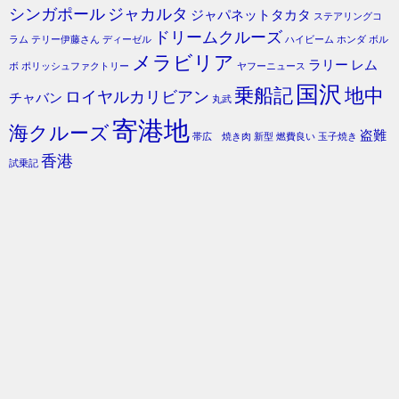
シンガポール
ジャカルタ
ジャパネットタカタ
ステアリングコ
ドリームクルーズ
ラム
テリー伊藤さん
ディーゼル
ハイビーム
ホンダ
ボル
メラビリア
ラリー
レム
ボ
ポリッシュファクトリー
ヤフーニュース
国沢
乗船記
地中
ロイヤルカリビアン
チャバン
丸武
寄港地
海クルーズ
盗難
帯広 焼き肉
新型
燃費良い
玉子焼き
香港
試乗記