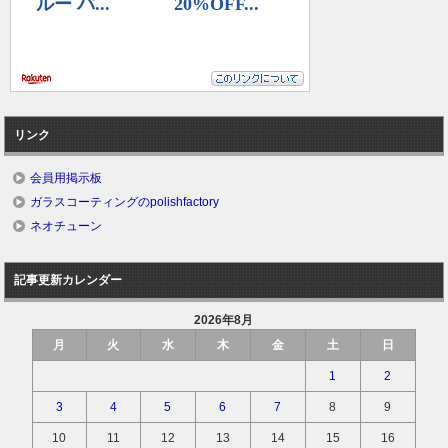
リンク
会員用掲示板
ガラスコーティングのpolishfactory
ネオチューン
記事更新カレンダー
2026年8月
月
火
水
木
金
土
日
1
2
3
4
5
6
7
8
9
10
11
12
13
14
15
16