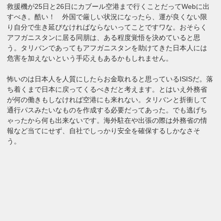
救援機が25日と26日にカブール空港まで行くことだってWebに出
すべき。酷い！ 外国で厳しい状況になったら、運が良くない限
り自分で生き延びなければならないってことですワな。おそらく
アフガニスタンに居る同朋は、ある程度覚悟を決めていると思
う。タリバンであってもアフガニスタンを助けてきた日本人には
危害を加えないという手応えもあるかもしれません。
怖いのは日本人を人質にしたらお金取れると思っているISISだ。落
ち着くまで日本に戻ってくるべきだと考えます。とはいえ外務省
が何の働きもしなければ空港にも来れない。タリバンと折衝して
通行パスみたいなものを作成する必要だってあった。でも逃げち
ゃったから何も出来ないです。海外駐在や出張の際は外務省の情
報など当てにせず、自社でしっかり安全を確保するしかなさそ
う。