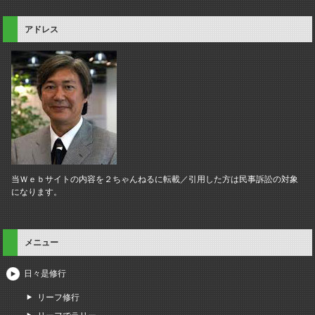
アドレス
当Ｗｅｂサイトの内容を２ちゃんねるに転載／引用した方は民事訴訟の対象
になります。
メニュー
日々是修行
リーフ修行