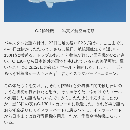
C-2輸送機 写真／航空自衛隊
パキスタンと話を付け、23日に足の速いC2を飛ばす。ここまでに
4～5日は掛かっただろう。さらに翌日、航続距離短く＆遅いC-
130Hを2機送る。トラブルあったら整備が難しい国産機のC-2と違
い、C-130Hなら日本以外の国でも使われているため整備可能。驚
いたことにC-2は25日の夜にカブールへ着陸した。しかし！ 乗せ
るべき対象者が一人もおらず、すぐイスラマバードへUターン。
この体たらくを受け、おそらく防衛庁と外務省の間で殺し合いの
ような折衝が行われたと思う。そりゃそうだ。命がけでカブール
へ到着したら誰も居ないんですから。ただ少し手応えあったの
か、翌26日の夜もC-130Hをカブールに派遣した。されど再び誰も
おらず空振りしてイスラマバードに戻るハメに。イスラマバード
から日本までは政府専用機を用意したが、千歳空港待機になって
いる。