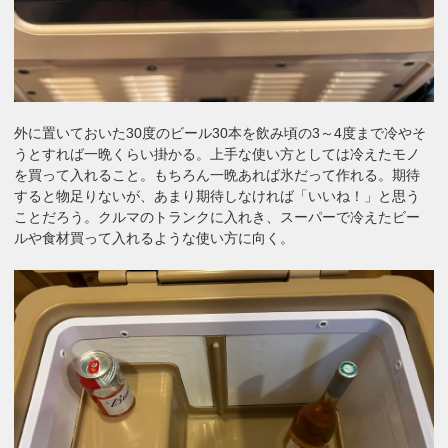
外に置いておいた30度のビール30本を飲み頃の3～4度まで冷やそ
うとすれば一晩くらい掛かる。上手な使い方としては冷えたモノ
を買って入れること。もちろん一晩あれば氷だって作れる。期待
すると物足りないが、あまり期待しなければ「いいね！」と思う
ことだろう。クルマのトランクに入れき、スーパーで冷えたビー
ルや食材買って入れるような使い方に向く。