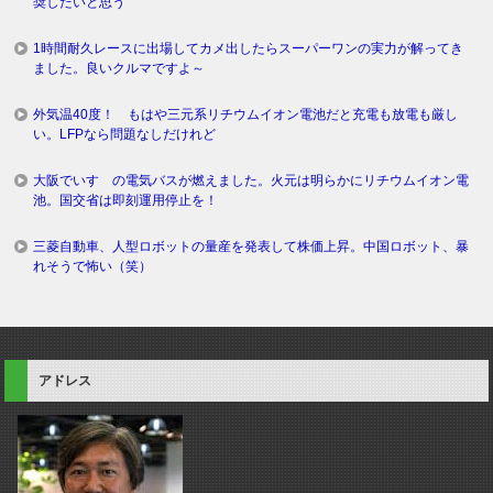
奨したいと思う
1時間耐久レースに出場してカメ出したらスーパーワンの実力が解ってき
ました。良いクルマですよ～
外気温40度！ もはや三元系リチウムイオン電池だと充電も放電も厳し
い。LFPなら問題なしだけれど
大阪でいすゞの電気バスが燃えました。火元は明らかにリチウムイオン電
池。国交省は即刻運用停止を！
三菱自動車、人型ロボットの量産を発表して株価上昇。中国ロボット、暴
れそうで怖い（笑）
アドレス