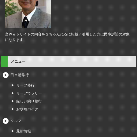
当Ｗｅｂサイトの内容を２ちゃんねるに転載／引用した方は民事訴訟の対象
になります。
メニュー
日々是修行
リーフ修行
リーフでラリー
厳しい釣り修行
おやぢバイク
クルマ
最新情報