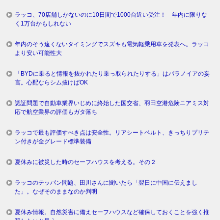
ラッコ、70店舗しかないのに10日間で1000台近い受注！ 年内に限りな
く1万台かもしれない
年内のそう遠くないタイミングでスズキも電気軽乗用車を発表へ。ラッコ
より安い可能性大
「BYDに乗ると情報を抜かれたり乗っ取られたりする」はパラノイアの妄
言。心配ならシム抜けばOK
認証問題で自動車業界いじめに終始した国交省、羽田空港危険ニアミス対
応で航空業界の評価もガタ落ち
ラッコで最も評価すべき点は安全性。リアシートベルト、きっちりプリテ
ン付きが全グレード標準装備
夏休みに被災した時のセーフハウスを考える。その２
ラッコのテッパン問題、田川さんに聞いたら「翌日に中国に伝えまし
た」。なぜそのままなのか判明
夏休み情報。自然災害に備えセーフハウスなど確保しておくことを強く推