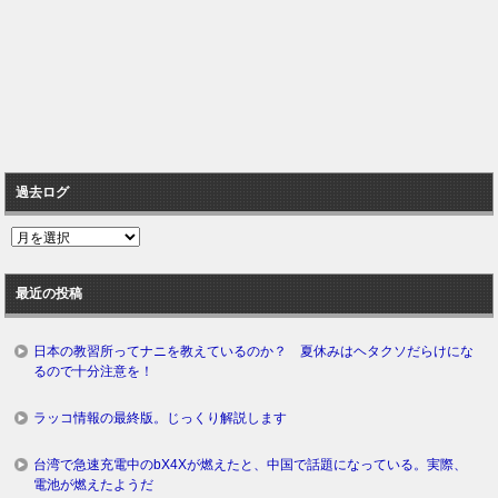
過去ログ
過
去
ロ
最近の投稿
グ
日本の教習所ってナニを教えているのか？ 夏休みはヘタクソだらけにな
るので十分注意を！
ラッコ情報の最終版。じっくり解説します
台湾で急速充電中のbX4Xが燃えたと、中国で話題になっている。実際、
電池が燃えたようだ