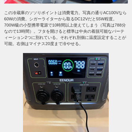
この冷蔵庫のソソりポイントは消費電力。写真の通りAC100Vなら
60Wの消費。シガーライターから取るDC12Vだと55W程度。
700W級の小型携帯電源で10時間以上使えてしまう（写真は788分
なので13時間）。フタを開けると標準は中央の着脱可能なパーテ
ィーション2つに別れている。それぞれ別個に温度設定することが
可能。右側はマイナス20度まで冷やせる。