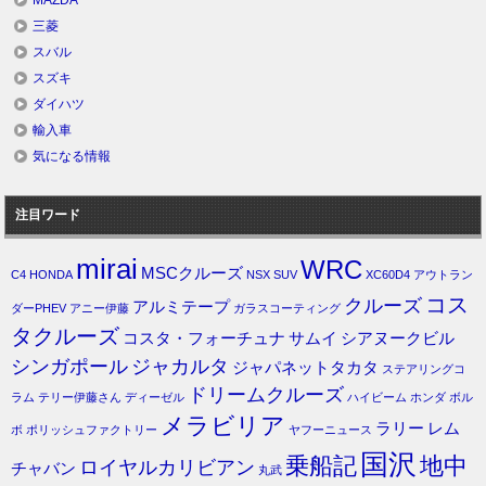
MAZDA
三菱
スバル
スズキ
ダイハツ
輸入車
気になる情報
注目ワード
mirai
WRC
MSCクルーズ
C4
HONDA
NSX
SUV
XC60D4
アウトラン
コス
クルーズ
アルミテープ
ダーPHEV
アニー伊藤
ガラスコーティング
タクルーズ
コスタ・フォーチュナ
サムイ
シアヌークビル
シンガポール
ジャカルタ
ジャパネットタカタ
ステアリングコ
ドリームクルーズ
ラム
テリー伊藤さん
ディーゼル
ハイビーム
ホンダ
ボル
メラビリア
ラリー
レム
ボ
ポリッシュファクトリー
ヤフーニュース
国沢
乗船記
地中
ロイヤルカリビアン
チャバン
丸武