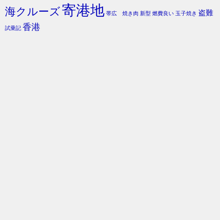
寄港地
海クルーズ
盗難
帯広 焼き肉
新型
燃費良い
玉子焼き
香港
試乗記