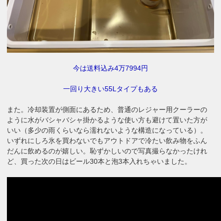
今は送料込み4万7994円
一回り大きい55Lタイプもある
また。冷却装置が側面にあるため、普通のレジャー用クーラーの
ように水がバシャバシャ掛かるような使い方も避けて置いた方が
いい（多少の雨くらいなら濡れないような構造になっている）。
いずれにしろ氷を買わないでもアウトドアで冷たい飲み物をふん
だんに飲めるのが嬉しい。恥ずかしいので写真撮らなかったけれ
ど、買った次の日はビール30本と泡3本入れちゃいました。