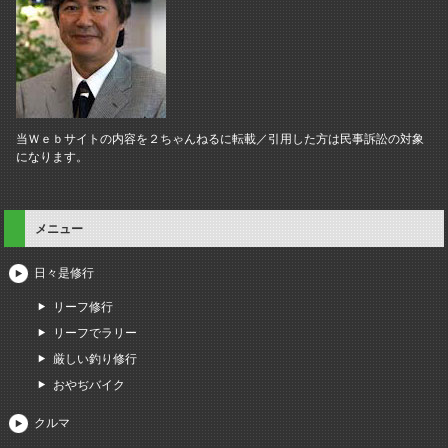
当Ｗｅｂサイトの内容を２ちゃんねるに転載／引用した方は民事訴訟の対象
になります。
メニュー
日々是修行
リーフ修行
リーフでラリー
厳しい釣り修行
おやぢバイク
クルマ