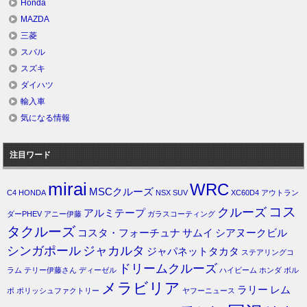
Honda
MAZDA
三菱
スバル
スズキ
ダイハツ
輸入車
気になる情報
注目ワード
mirai
WRC
MSCクルーズ
C4
HONDA
NSX
SUV
XC60D4
アウトラン
コス
クルーズ
アルミテープ
ダーPHEV
アニー伊藤
ガラスコーティング
タクルーズ
コスタ・フォーチュナ
サムイ
シアヌークビル
シンガポール
ジャカルタ
ジャパネットタカタ
ステアリングコ
ドリームクルーズ
ラム
テリー伊藤さん
ディーゼル
ハイビーム
ホンダ
ボル
メラビリア
ラリー
レム
ボ
ポリッシュファクトリー
ヤフーニュース