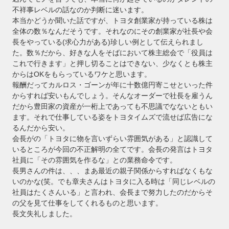
不祥事レベルの話なのか判断に迷います。
本当かどうか聞いた話ですが、トヨタ創業家が持っている株は
全体の数％なんだそうです。それなのにその創業家が社長や会
長をやっている(求心力がある)珍しい例として伝えられまし
た。数％だから、好きな人をそばにおいて株主総会で「役員は
これで行きます」と押し切ることはできない、少なくとも株主
からはOKをもらっているワケと思います。
報酬だってカルロス・ゴーンが年に十数億円寄こせといった件
からすれば安いもんでしょう。そんなオーダーで社長を雇うん
だから豊田家の資産が一桁上であっても不思議でなないともい
ます。それで仕事している姿をトヨタイムズで流せば広告にな
るんだから安い。
会長がの「トヨタに物を言いずらい雰囲気がある」と認識して
いるところが今回の不正解明の全てです。会長の発言はトヨタ
社員に「その雰囲気を作るな」との業務命令です。
長男さんの件は、、、まあ最近の親子関係からすればなくもな
いのかな(笑。でも章夫さんはトヨタに入る時は「同じレベルの
社員はたくさんいる」と言われ、会長まで努力したのだからそ
の父を見て仕事をしてくれるものと思います。
長文失礼しました。