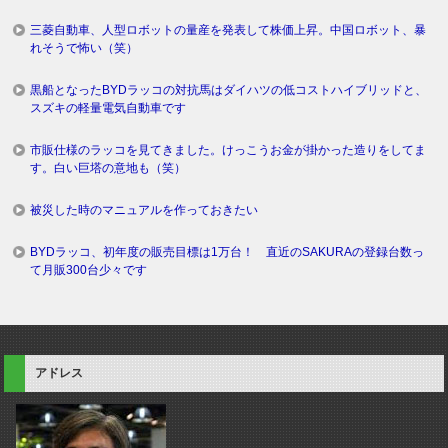
三菱自動車、人型ロボットの量産を発表して株価上昇。中国ロボット、暴
れそうで怖い（笑）
黒船となったBYDラッコの対抗馬はダイハツの低コストハイブリッドと、
スズキの軽量電気自動車です
市販仕様のラッコを見てきました。けっこうお金が掛かった造りをしてま
す。白い巨塔の意地も（笑）
被災した時のマニュアルを作っておきたい
BYDラッコ、初年度の販売目標は1万台！ 直近のSAKURAの登録台数っ
て月販300台少々です
アドレス