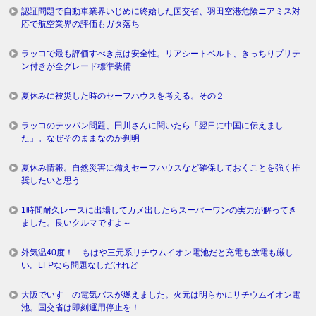
認証問題で自動車業界いじめに終始した国交省、羽田空港危険ニアミス対
応で航空業界の評価もガタ落ち
ラッコで最も評価すべき点は安全性。リアシートベルト、きっちりプリテ
ン付きが全グレード標準装備
夏休みに被災した時のセーフハウスを考える。その２
ラッコのテッパン問題、田川さんに聞いたら「翌日に中国に伝えまし
た」。なぜそのままなのか判明
夏休み情報。自然災害に備えセーフハウスなど確保しておくことを強く推
奨したいと思う
1時間耐久レースに出場してカメ出したらスーパーワンの実力が解ってき
ました。良いクルマですよ～
外気温40度！ もはや三元系リチウムイオン電池だと充電も放電も厳し
い。LFPなら問題なしだけれど
大阪でいすゞの電気バスが燃えました。火元は明らかにリチウムイオン電
池。国交省は即刻運用停止を！