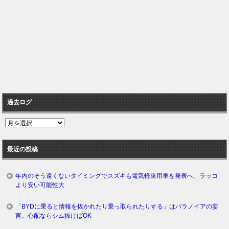
過去ログ
過
去
ロ
最近の投稿
グ
年内のそう遠くないタイミングでスズキも電気軽乗用車を発表へ。ラッコ
より安い可能性大
「BYDに乗ると情報を抜かれたり乗っ取られたりする」はパラノイアの妄
言。心配ならシム抜けばOK