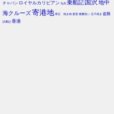
国沢
乗船記
地中
ロイヤルカリビアン
チャバン
丸武
寄港地
海クルーズ
盗難
帯広 焼き肉
新型
燃費良い
玉子焼き
香港
試乗記