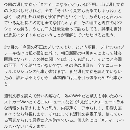
今回の週刊文春が「Xディ」になるかどうかは不明。上は週刊文春
の小見出しだけれど、全て「そういう見方もあるでしょうね」と
思う。現役社外取締役が実名告白という下り、放逐したと言われ
ている副社長の名前を全て挙げられます。その理由と現在のポジ
ションも解る。うちお二人は最近会って話もしてる。詳細を書け
ば悪意のタイトルだということが理解していただけると思う。
2つ目の「今回の不正はプリウスより」という項目。プリウスのブ
レーキ抜けは私が最初に報じ、朝日新聞の中川さんによって社会
問題になった。この件に関しては誰よりも詳しい。そいつと今回
の不正、全く結びつかないです。その他の項目も、全てニュート
ラルポジションの記事が書けます。まだ週刊文春を読んでいない
ため、詳細は不明ながら、基本的には足を引っ張るための記事か
と。
週刊文春を読んで酷い内容なら、私のWebだと威力も弱いためベ
ストカーWebとくるまのニュースなどで1見だしづつニュートラル
な情報をお伝えしようと思う。内容薄く、アホらしく、影響力無
さそうなら無視します。それにしても週刊文春電子版、使ってい
る写真からして悪意に充ち満ちている。個人的には「Xディ」レベ
ルじゃないと考えます。