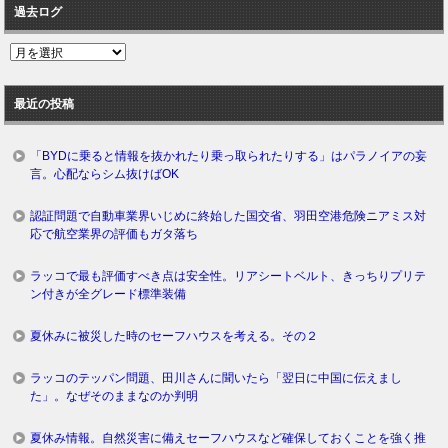
過去ログ
過
去
ロ
最近の投稿
グ
「BYDに乗ると情報を抜かれたり乗っ取られたりする」はパラノイアの妄
言。心配ならシム抜けばOK
認証問題で自動車業界いじめに終始した国交省、羽田空港危険ニアミス対
応で航空業界の評価もガタ落ち
ラッコで最も評価すべき点は安全性。リアシートベルト、きっちりプリテ
ン付きが全グレード標準装備
夏休みに被災した時のセーフハウスを考える。その２
ラッコのテッパン問題、田川さんに聞いたら「翌日に中国に伝えまし
た」。なぜそのままなのか判明
夏休み情報。自然災害に備えセーフハウスなど確保しておくことを強く推