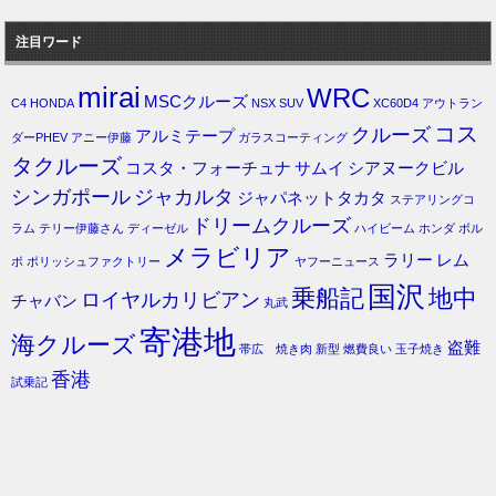
注目ワード
mirai
WRC
MSCクルーズ
C4
HONDA
NSX
SUV
XC60D4
アウトラン
コス
クルーズ
アルミテープ
ダーPHEV
アニー伊藤
ガラスコーティング
タクルーズ
コスタ・フォーチュナ
サムイ
シアヌークビル
シンガポール
ジャカルタ
ジャパネットタカタ
ステアリングコ
ドリームクルーズ
ラム
テリー伊藤さん
ディーゼル
ハイビーム
ホンダ
ボル
メラビリア
ラリー
レム
ボ
ポリッシュファクトリー
ヤフーニュース
国沢
乗船記
地中
ロイヤルカリビアン
チャバン
丸武
寄港地
海クルーズ
盗難
帯広 焼き肉
新型
燃費良い
玉子焼き
香港
試乗記