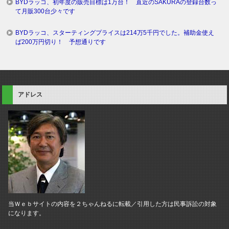
BYDラッコ、初年度の販売目標は1万台！ 直近のSAKURAの登録台数っ
て月販300台少々です
BYDラッコ、スターティングプライスは214万5千円でした。補助金使え
ば200万円切り！ 予想通りです
アドレス
当Ｗｅｂサイトの内容を２ちゃんねるに転載／引用した方は民事訴訟の対象
になります。