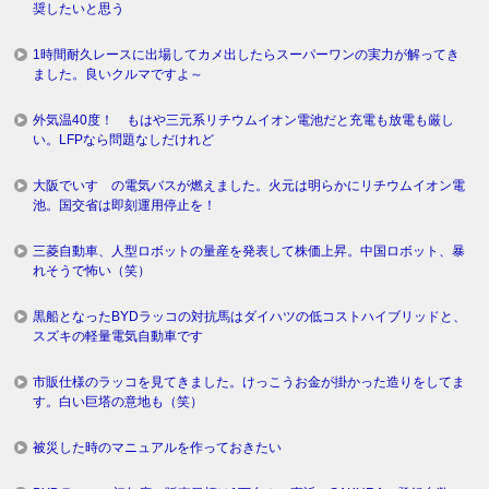
奨したいと思う
1時間耐久レースに出場してカメ出したらスーパーワンの実力が解ってき
ました。良いクルマですよ～
外気温40度！ もはや三元系リチウムイオン電池だと充電も放電も厳し
い。LFPなら問題なしだけれど
大阪でいすゞの電気バスが燃えました。火元は明らかにリチウムイオン電
池。国交省は即刻運用停止を！
三菱自動車、人型ロボットの量産を発表して株価上昇。中国ロボット、暴
れそうで怖い（笑）
黒船となったBYDラッコの対抗馬はダイハツの低コストハイブリッドと、
スズキの軽量電気自動車です
市販仕様のラッコを見てきました。けっこうお金が掛かった造りをしてま
す。白い巨塔の意地も（笑）
被災した時のマニュアルを作っておきたい