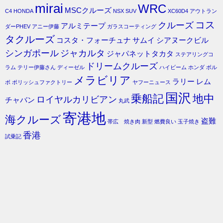
mirai
WRC
MSCクルーズ
C4
HONDA
NSX
SUV
XC60D4
アウトラン
コス
クルーズ
アルミテープ
ダーPHEV
アニー伊藤
ガラスコーティング
タクルーズ
コスタ・フォーチュナ
サムイ
シアヌークビル
シンガポール
ジャカルタ
ジャパネットタカタ
ステアリングコ
ドリームクルーズ
ラム
テリー伊藤さん
ディーゼル
ハイビーム
ホンダ
ボル
メラビリア
ラリー
レム
ボ
ポリッシュファクトリー
ヤフーニュース
国沢
乗船記
地中
ロイヤルカリビアン
チャバン
丸武
寄港地
海クルーズ
盗難
帯広 焼き肉
新型
燃費良い
玉子焼き
香港
試乗記