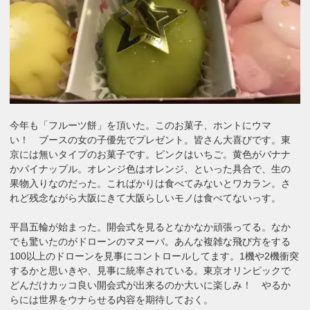
今年も「フルーツ餅」を頂いた。このお菓子、ホントにウマ
い！ ブースの女の子優先でプレゼント。皆さん大喜びです。東
京には無いタイプのお菓子です。ピンクはいちご。黄色がバナナ
かパイナップル。オレンジ色はオレンジ、といった具合で、生の
果物入りなのだった。こればかりは食べてみないとワカラン。さ
れど残念ながら大阪にきて大阪らしいモノは食べてないっす。
平昌五輪が始まった。開会式を見るとなかなか頑張ってる。なか
でも驚いたのがドローンのマヌーバ。あんな複雑な飛び方をする
100以上のドローンを見事にコントロールしてます。1機や2機衝突
するかと思いきや、見事に統率されている。東京オリンピックで
どんだけカッコ良い開会式が出来るのか大いに楽しみ！ やるか
らには世界をウナらせる内容を期待しておく。