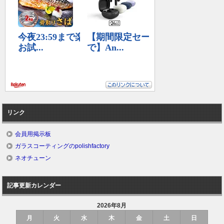
リンク
会員用掲示板
ガラスコーティングのpolishfactory
ネオチューン
記事更新カレンダー
2026年8月
月
火
水
木
金
土
日