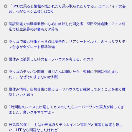
「BYDに乗ると情報を抜かれたり乗っ取られたりする」はパラノイアの妄
言。心配ならシム抜けばOK
認証問題で自動車業界いじめに終始した国交省、羽田空港危険ニアミス対
応で航空業界の評価もガタ落ち
ラッコで最も評価すべき点は安全性。リアシートベルト、きっちりプリテ
ン付きが全グレード標準装備
夏休みに被災した時のセーフハウスを考える。その２
ラッコのテッパン問題、田川さんに聞いたら「翌日に中国に伝えまし
た」。なぜそのままなのか判明
夏休み情報。自然災害に備えセーフハウスなど確保しておくことを強く推
奨したいと思う
1時間耐久レースに出場してカメ出したらスーパーワンの実力が解ってき
ました。良いクルマですよ～
外気温40度！ もはや三元系リチウムイオン電池だと充電も放電も厳し
い。LFPなら問題なしだけれど