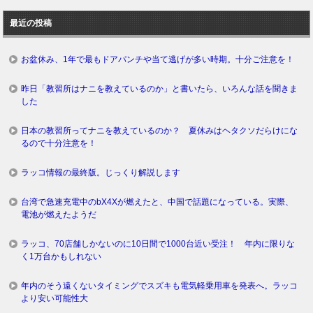
ロ
最近の投稿
グ
お盆休み、1年で最もドアパンチや当て逃げが多い時期。十分ご注意を！
昨日「教習所はナニを教えているのか」と書いたら、いろんな話を聞きま
した
日本の教習所ってナニを教えているのか？ 夏休みはヘタクソだらけにな
るので十分注意を！
ラッコ情報の最終版。じっくり解説します
台湾で急速充電中のbX4Xが燃えたと、中国で話題になっている。実際、
電池が燃えたようだ
ラッコ、70店舗しかないのに10日間で1000台近い受注！ 年内に限りな
く1万台かもしれない
年内のそう遠くないタイミングでスズキも電気軽乗用車を発表へ。ラッコ
より安い可能性大