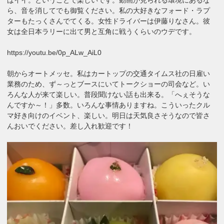
ら、音を消してでも御覧ください。私の大好きなフォード・ラプ
ターもたっくさんでてくる。女性ドライバーは伊藤りなさん。彼
女は全日本ラリーに出て男と互角に戦うくらいのウデです。
https://youtu.be/0p_ALw_AiL0
朝からオートメッセ。私はカートップの交通タイムス社の日雇い
業務のため、ず～っとブースにいてトークショーの司会など。い
ろんな人が来て楽しい。普段聞けない話も出来る。「へぇそうな
んですか～！」多数。いろんな事情ありますね。こういったクル
マ好き向けのイベント、楽しい。明日は天気良さそうなので皆さ
んおいでください。差し入れ歓迎です！