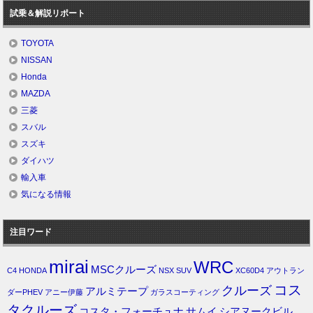
試乗＆解説リポート
TOYOTA
NISSAN
Honda
MAZDA
三菱
スバル
スズキ
ダイハツ
輸入車
気になる情報
注目ワード
mirai
WRC
MSCクルーズ
C4
HONDA
NSX
SUV
XC60D4
アウトラン
コス
クルーズ
アルミテープ
ダーPHEV
アニー伊藤
ガラスコーティング
タクルーズ
コスタ・フォーチュナ
サムイ
シアヌークビル