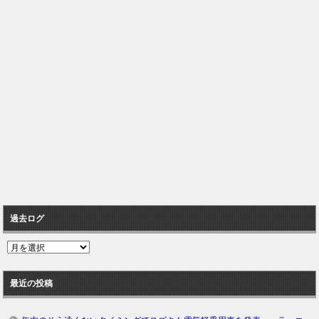
過去ログ
過
去
ロ
最近の投稿
グ