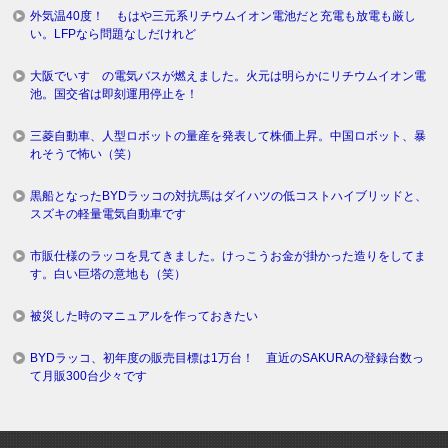
外気温40度！ もはや三元系リチウムイオン電池だと充電も放電も厳し
い。LFPなら問題なしだけれど
大阪でいすゞの電気バスが燃えました。火元は明らかにリチウムイオン電
池。国交省は即刻運用停止を！
三菱自動車、人型ロボットの量産を発表して株価上昇。中国ロボット、暴
れそうで怖い（笑）
黒船となったBYDラッコの対抗馬はダイハツの低コストハイブリッドと、
スズキの軽量電気自動車です
市販仕様のラッコを見てきました。けっこうお金が掛かった造りをしてま
す。白い巨塔の意地も（笑）
被災した時のマニュアルを作っておきたい
BYDラッコ、初年度の販売目標は1万台！ 直近のSAKURAの登録台数っ
て月販300台少々です