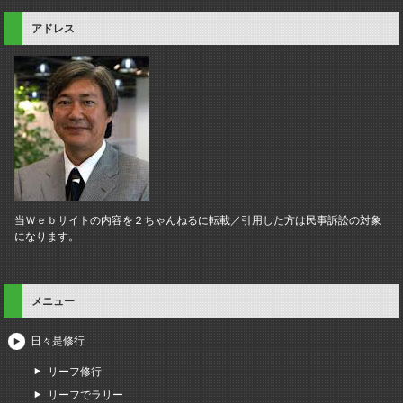
アドレス
当Ｗｅｂサイトの内容を２ちゃんねるに転載／引用した方は民事訴訟の対象
になります。
メニュー
日々是修行
リーフ修行
リーフでラリー