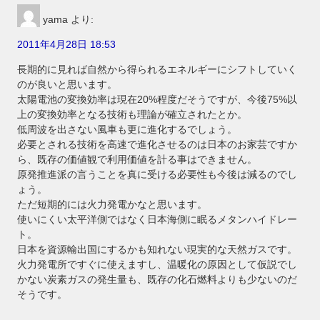
yama
より:
2011年4月28日 18:53
長期的に見れば自然から得られるエネルギーにシフトしていく
のが良いと思います。
太陽電池の変換効率は現在20%程度だそうですが、今後75%以
上の変換効率となる技術も理論が確立されたとか。
低周波を出さない風車も更に進化するでしょう。
必要とされる技術を高速で進化させるのは日本のお家芸ですか
ら、既存の価値観で利用価値を計る事はできません。
原発推進派の言うことを真に受ける必要性も今後は減るのでし
ょう。
ただ短期的には火力発電かなと思います。
使いにくい太平洋側ではなく日本海側に眠るメタンハイドレー
ト。
日本を資源輸出国にするかも知れない現実的な天然ガスです。
火力発電所ですぐに使えますし、温暖化の原因として仮説でし
かない炭素ガスの発生量も、既存の化石燃料よりも少ないのだ
そうです。