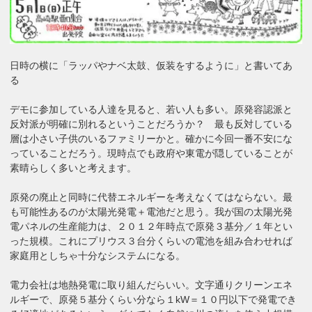
日時の横に「ラッパやナベ太鼓、仮装をするように」と書いてあ
る
デモに参加している人達を見ると、若い人も多い。原発容認派と
反対派が明確に別れるということだろうか？ 最も反対している
層は小さい子供のいるファミリーかと。確かに今回一番不安にな
っていることだろう。現時点でも政府や東電が隠していることが
素晴らしく多いと考えます。
原発の廃止と同時に代替エネルギーを考えなくてはならない。最
も可能性あるのが太陽光発電＋電池だと思う。我が国の太陽光発
電パネルの生産能力は、２０１２年時点で原発３基分／１年とい
った規模。これにプリウス３台分くらいの電池を組み合わせれば
家庭用としちゃ十分なシステムになる。
電力会社は地熱発電に取り組んだらいい。文字通りクリーンエネ
ルギーで、原発５基分くらい分なら１kW＝１０円以下で発電でき