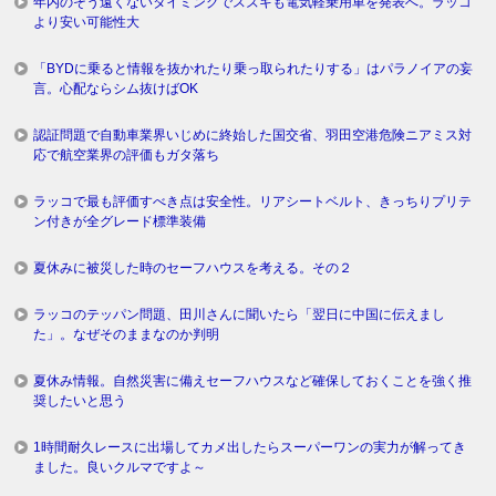
年内のそう遠くないタイミングでスズキも電気軽乗用車を発表へ。ラッコ
より安い可能性大
「BYDに乗ると情報を抜かれたり乗っ取られたりする」はパラノイアの妄
言。心配ならシム抜けばOK
認証問題で自動車業界いじめに終始した国交省、羽田空港危険ニアミス対
応で航空業界の評価もガタ落ち
ラッコで最も評価すべき点は安全性。リアシートベルト、きっちりプリテ
ン付きが全グレード標準装備
夏休みに被災した時のセーフハウスを考える。その２
ラッコのテッパン問題、田川さんに聞いたら「翌日に中国に伝えまし
た」。なぜそのままなのか判明
夏休み情報。自然災害に備えセーフハウスなど確保しておくことを強く推
奨したいと思う
1時間耐久レースに出場してカメ出したらスーパーワンの実力が解ってき
ました。良いクルマですよ～