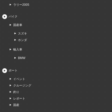
ラリー2005
バイク
国産車
スズキ
ホンダ
輸入車
BMW
ボート
イベント
クルージング
釣り
レポート
国産