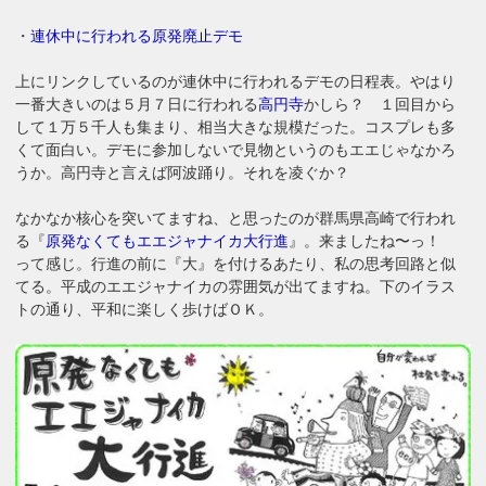
・
連休中に行われる原発廃止デモ
上にリンクしているのが連休中に行われるデモの日程表。やはり
一番大きいのは５月７日に行われる
高円寺
かしら？ １回目から
して１万５千人も集まり、相当大きな規模だった。コスプレも多
くて面白い。デモに参加しないで見物というのもエエじゃなかろ
うか。高円寺と言えば阿波踊り。それを凌ぐか？
なかなか核心を突いてますね、と思ったのが群馬県高崎で行われ
る『
原発なくてもエエジャナイカ大行進
』。来ましたね〜っ！
って感じ。行進の前に『大』を付けるあたり、私の思考回路と似
てる。平成のエエジャナイカの雰囲気が出てますね。下のイラス
トの通り、平和に楽しく歩けばＯＫ。