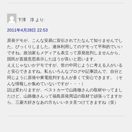
下澤 淳
より:
2011年4月28日 22:53
原発デモが、こんな安易に宣伝されてたなんて知りませんでし
た。びっくりしました。連休利用してのデモって平和的でいい
ですね。政治家もメディアも表立って原発批判しませんから、
国民が直接意思表示したほうが良いと思います。
ええじゃないかデモですが、世の中同じように考える人がいる
と安心できますね。私もいろんなブログや記事読んで、自分と
同じように原発や東電批判する人が多くて安心できます。（そ
んな情報しか集めていないですが・・・）
話は変わりますが、ベストカーで山路徹さんの取材やってまし
たけど、山路徹さんって福島原発周辺の取材で頑張ってますか
ら、三菱大好きなあの方もいいネタ見つけてきますね（笑）