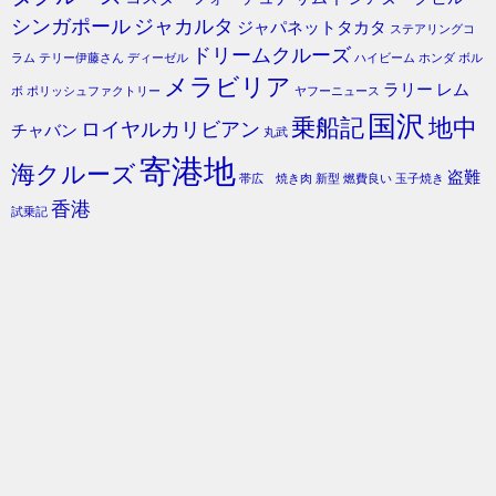
シンガポール
ジャカルタ
ジャパネットタカタ
ステアリングコ
ドリームクルーズ
ラム
テリー伊藤さん
ディーゼル
ハイビーム
ホンダ
ボル
メラビリア
ラリー
レム
ボ
ポリッシュファクトリー
ヤフーニュース
国沢
乗船記
地中
ロイヤルカリビアン
チャバン
丸武
寄港地
海クルーズ
盗難
帯広 焼き肉
新型
燃費良い
玉子焼き
香港
試乗記