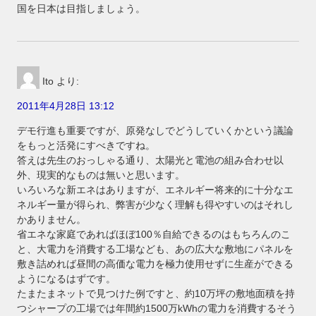
国を日本は目指しましょう。
Ito
より:
2011年4月28日 13:12
デモ行進も重要ですが、原発なしでどうしていくかという議論
をもっと活発にすべきですね。
答えは先生のおっしゃる通り、太陽光と電池の組み合わせ以
外、現実的なものは無いと思います。
いろいろな新エネはありますが、エネルギー将来的に十分なエ
ネルギー量が得られ、弊害が少なく理解も得やすいのはそれし
かありません。
省エネな家庭であればほぼ100％自給できるのはもちろんのこ
と、大電力を消費する工場なども、あの広大な敷地にパネルを
敷き詰めれば昼間の高価な電力を極力使用せずに生産ができる
ようになるはずです。
たまたまネットで見つけた例ですと、約10万坪の敷地面積を持
つシャープの工場では年間約1500万kWhの電力を消費するそう