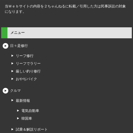
当Ｗｅｂサイトの内容を２ちゃんねるに転載／引用した方は民事訴訟の対象
になります。
メニュー
日々是修行
リーフ修行
リーフでラリー
厳しい釣り修行
おやぢバイク
クルマ
最新情報
電気自動車
韓国車
試乗＆解説リポート