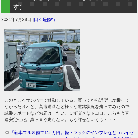
す）
2021年7月28日
[
日々是修行
]
このところサンバーで移動している。買ってから近所しか乗って
なかったけれど、高速道路など様々な道路状況を走ってみたので
試乗レポートなどお届けしたい。まずダメなトコロ。こらもう直
進安定性だ。真っ直ぐ走らない。もう許せないくら・・・
「新車フル装備で118万円。軽トラックのインプレなど（ハイゼ