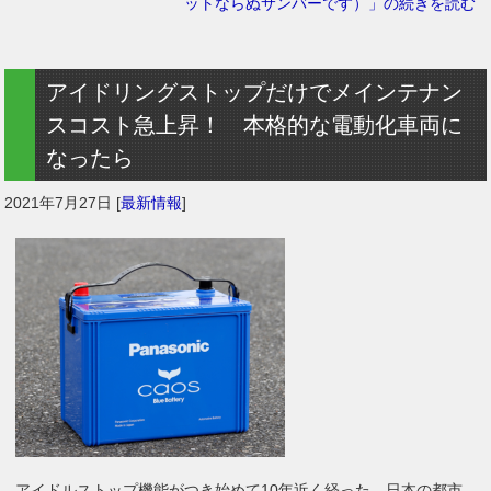
ットならぬサンバーです）」の続きを読む
アイドリングストップだけでメインテナン
スコスト急上昇！ 本格的な電動化車両に
なったら
2021年7月27日
[
最新情報
]
アイドルストップ機能がつき始めて10年近く経った。日本の都市