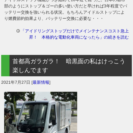
部のようにストップ＆ゴーの多い使い方だと早ければ3年程度でバ
ッテリー交換を強いられる状況。もちろんアイドルストップによ
り燃費節約効果より、バッテリー交換に必要な・・・
「アイドリングストップだけでメインテナンスコスト急上
昇！ 本格的な電動化車両になったら」の続きを読む
首都高ガラガラ！ 暗黒面の私はけっこう
楽しんでます
2021年7月27日
[
最新情報
]