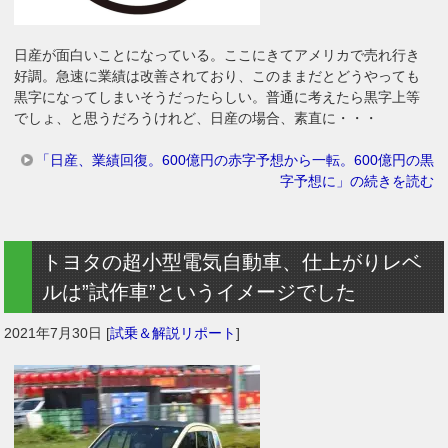
日産が面白いことになっている。ここにきてアメリカで売れ行き
好調。急速に業績は改善されており、このままだとどうやっても
黒字になってしまいそうだったらしい。普通に考えたら黒字上等
でしょ、と思うだろうけれど、日産の場合、素直に・・・
「日産、業績回復。600億円の赤字予想から一転。600億円の黒
字予想に」の続きを読む
トヨタの超小型電気自動車、仕上がりレベ
ルは”試作車”というイメージでした
2021年7月30日
[
試乗＆解説リポート
]