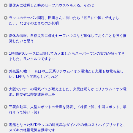
夏休みに被災した時のセーフハウスを考える。その２
ラッコのテッパン問題、田川さんに聞いたら「翌日に中国に伝えまし
た」。なぜそのままなのか判明
夏休み情報。自然災害に備えセーフハウスなど確保しておくことを強く推
奨したいと思う
1時間耐久レースに出場してカメ出したらスーパーワンの実力が解ってき
ました。良いクルマですよ～
外気温40度！ もはや三元系リチウムイオン電池だと充電も放電も厳し
い。LFPなら問題なしだけれど
大阪でいすゞの電気バスが燃えました。火元は明らかにリチウムイオン電
池。国交省は即刻運用停止を！
三菱自動車、人型ロボットの量産を発表して株価上昇。中国ロボット、暴
れそうで怖い（笑）
黒船となったBYDラッコの対抗馬はダイハツの低コストハイブリッドと、
スズキの軽量電気自動車です