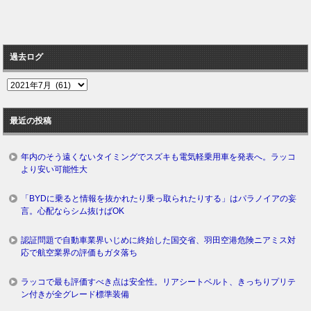
過去ログ
過
去
ロ
最近の投稿
グ
年内のそう遠くないタイミングでスズキも電気軽乗用車を発表へ。ラッコ
より安い可能性大
「BYDに乗ると情報を抜かれたり乗っ取られたりする」はパラノイアの妄
言。心配ならシム抜けばOK
認証問題で自動車業界いじめに終始した国交省、羽田空港危険ニアミス対
応で航空業界の評価もガタ落ち
ラッコで最も評価すべき点は安全性。リアシートベルト、きっちりプリテ
ン付きが全グレード標準装備