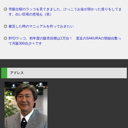
市販仕様のラッコを見てきました。けっこうお金が掛かった造りをしてま
す。白い巨塔の意地も（笑）
被災した時のマニュアルを作っておきたい
BYDラッコ、初年度の販売目標は1万台！ 直近のSAKURAの登録台数っ
て月販300台少々です
アドレス