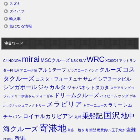
スズキ
ダイハツ
輸入車
気になる情報
注目ワード
mirai
WRC
MSCクルーズ
C4
HONDA
NSX
SUV
XC60D4
アウトラン
コス
クルーズ
アルミテープ
ダーPHEV
アニー伊藤
ガラスコーティング
タクルーズ
コスタ・フォーチュナ
サムイ
シアヌークビル
シンガポール
ジャカルタ
ジャパネットタカタ
ステアリングコ
ドリームクルーズ
ラム
テリー伊藤さん
ディーゼル
ハイビーム
ホンダ
ボル
メラビリア
ラリー
レム
ボ
ポリッシュファクトリー
ヤフーニュース
国沢
乗船記
地中
ロイヤルカリビアン
チャバン
丸武
寄港地
海クルーズ
盗難
帯広 焼き肉
新型
燃費良い
玉子焼き
香港
試乗記