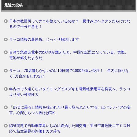
ロ
最近の投稿
グ
日本の教習所ってナニを教えているのか？ 夏休みはヘタクソだらけにな
るので十分注意を！
ラッコ情報の最終版。じっくり解説します
台湾で急速充電中のbX4Xが燃えたと、中国で話題になっている。実際、
電池が燃えたようだ
ラッコ、70店舗しかないのに10日間で1000台近い受注！ 年内に限りな
く1万台かもしれない
年内のそう遠くないタイミングでスズキも電気軽乗用車を発表へ。ラッコ
より安い可能性大
「BYDに乗ると情報を抜かれたり乗っ取られたりする」はパラノイアの妄
言。心配ならシム抜けばOK
認証問題で自動車業界いじめに終始した国交省、羽田空港危険ニアミス対
応で航空業界の評価もガタ落ち