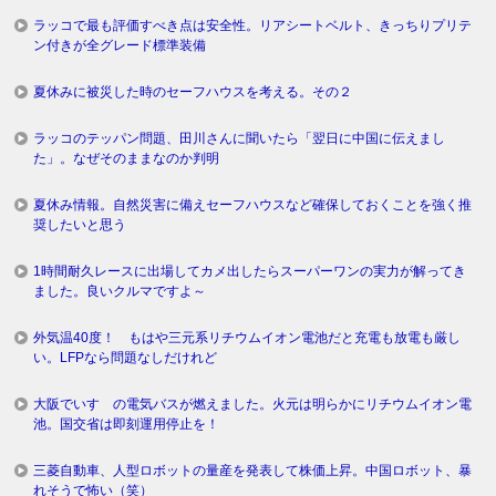
ラッコで最も評価すべき点は安全性。リアシートベルト、きっちりプリテ
ン付きが全グレード標準装備
夏休みに被災した時のセーフハウスを考える。その２
ラッコのテッパン問題、田川さんに聞いたら「翌日に中国に伝えまし
た」。なぜそのままなのか判明
夏休み情報。自然災害に備えセーフハウスなど確保しておくことを強く推
奨したいと思う
1時間耐久レースに出場してカメ出したらスーパーワンの実力が解ってき
ました。良いクルマですよ～
外気温40度！ もはや三元系リチウムイオン電池だと充電も放電も厳し
い。LFPなら問題なしだけれど
大阪でいすゞの電気バスが燃えました。火元は明らかにリチウムイオン電
池。国交省は即刻運用停止を！
三菱自動車、人型ロボットの量産を発表して株価上昇。中国ロボット、暴
れそうで怖い（笑）