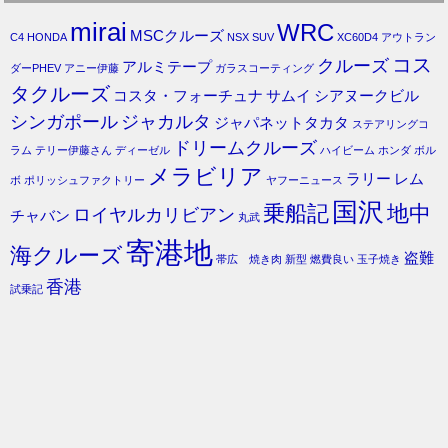
mirai
WRC
MSCクルーズ
C4
HONDA
NSX
SUV
XC60D4
アウトラン
コス
クルーズ
アルミテープ
ダーPHEV
アニー伊藤
ガラスコーティング
タクルーズ
コスタ・フォーチュナ
サムイ
シアヌークビル
シンガポール
ジャカルタ
ジャパネットタカタ
ステアリングコ
ドリームクルーズ
ラム
テリー伊藤さん
ディーゼル
ハイビーム
ホンダ
ボル
メラビリア
ラリー
レム
ボ
ポリッシュファクトリー
ヤフーニュース
国沢
乗船記
地中
ロイヤルカリビアン
チャバン
丸武
寄港地
海クルーズ
盗難
帯広 焼き肉
新型
燃費良い
玉子焼き
香港
試乗記