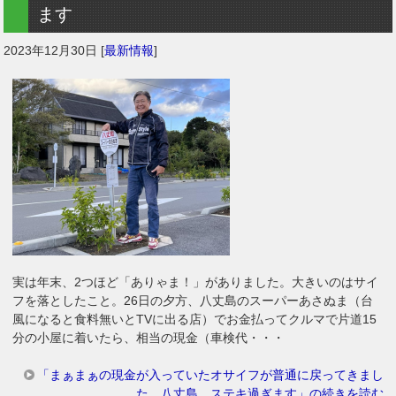
ます
2023年12月30日
[
最新情報
]
実は年末、2つほど「ありゃま！」がありました。大きいのはサイ
フを落としたこと。26日の夕方、八丈島のスーパーあさぬま（台
風になると食料無いとTVに出る店）でお金払ってクルマで片道15
分の小屋に着いたら、相当の現金（車検代・・・
「まぁまぁの現金が入っていたオサイフが普通に戻ってきまし
た。八丈島、ステキ過ぎます」の続きを読む