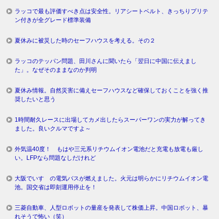
ラッコで最も評価すべき点は安全性。リアシートベルト、きっちりプリテ
ン付きが全グレード標準装備
夏休みに被災した時のセーフハウスを考える。その２
ラッコのテッパン問題、田川さんに聞いたら「翌日に中国に伝えまし
た」。なぜそのままなのか判明
夏休み情報。自然災害に備えセーフハウスなど確保しておくことを強く推
奨したいと思う
1時間耐久レースに出場してカメ出したらスーパーワンの実力が解ってき
ました。良いクルマですよ～
外気温40度！ もはや三元系リチウムイオン電池だと充電も放電も厳し
い。LFPなら問題なしだけれど
大阪でいすゞの電気バスが燃えました。火元は明らかにリチウムイオン電
池。国交省は即刻運用停止を！
三菱自動車、人型ロボットの量産を発表して株価上昇。中国ロボット、暴
れそうで怖い（笑）