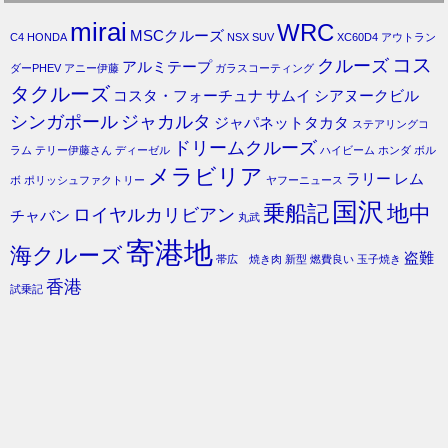
mirai
WRC
MSCクルーズ
C4
HONDA
NSX
SUV
XC60D4
アウトラン
コス
クルーズ
アルミテープ
ダーPHEV
アニー伊藤
ガラスコーティング
タクルーズ
コスタ・フォーチュナ
サムイ
シアヌークビル
シンガポール
ジャカルタ
ジャパネットタカタ
ステアリングコ
ドリームクルーズ
ラム
テリー伊藤さん
ディーゼル
ハイビーム
ホンダ
ボル
メラビリア
ラリー
レム
ボ
ポリッシュファクトリー
ヤフーニュース
国沢
乗船記
地中
ロイヤルカリビアン
チャバン
丸武
寄港地
海クルーズ
盗難
帯広 焼き肉
新型
燃費良い
玉子焼き
香港
試乗記