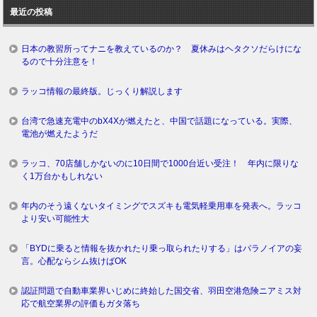
ロ
最近の投稿
グ
日本の教習所ってナニを教えているのか？ 夏休みはヘタクソだらけにな
るので十分注意を！
ラッコ情報の最終版。じっくり解説します
台湾で急速充電中のbX4Xが燃えたと、中国で話題になっている。実際、
電池が燃えたようだ
ラッコ、70店舗しかないのに10日間で1000台近い受注！ 年内に限りな
く1万台かもしれない
年内のそう遠くないタイミングでスズキも電気軽乗用車を発表へ。ラッコ
より安い可能性大
「BYDに乗ると情報を抜かれたり乗っ取られたりする」はパラノイアの妄
言。心配ならシム抜けばOK
認証問題で自動車業界いじめに終始した国交省、羽田空港危険ニアミス対
応で航空業界の評価もガタ落ち