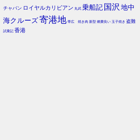
国沢
乗船記
地中
ロイヤルカリビアン
チャバン
丸武
寄港地
海クルーズ
盗難
帯広 焼き肉
新型
燃費良い
玉子焼き
香港
試乗記