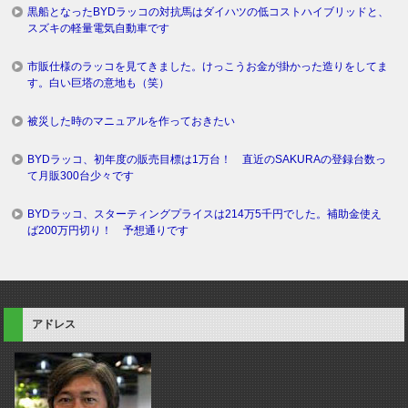
黒船となったBYDラッコの対抗馬はダイハツの低コストハイブリッドと、
スズキの軽量電気自動車です
市販仕様のラッコを見てきました。けっこうお金が掛かった造りをしてま
す。白い巨塔の意地も（笑）
被災した時のマニュアルを作っておきたい
BYDラッコ、初年度の販売目標は1万台！ 直近のSAKURAの登録台数っ
て月販300台少々です
BYDラッコ、スターティングプライスは214万5千円でした。補助金使え
ば200万円切り！ 予想通りです
アドレス