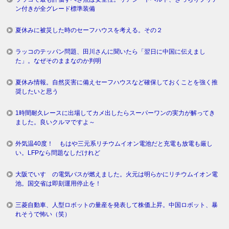
ン付きが全グレード標準装備
夏休みに被災した時のセーフハウスを考える。その２
ラッコのテッパン問題、田川さんに聞いたら「翌日に中国に伝えまし
た」。なぜそのままなのか判明
夏休み情報。自然災害に備えセーフハウスなど確保しておくことを強く推
奨したいと思う
1時間耐久レースに出場してカメ出したらスーパーワンの実力が解ってき
ました。良いクルマですよ～
外気温40度！ もはや三元系リチウムイオン電池だと充電も放電も厳し
い。LFPなら問題なしだけれど
大阪でいすゞの電気バスが燃えました。火元は明らかにリチウムイオン電
池。国交省は即刻運用停止を！
三菱自動車、人型ロボットの量産を発表して株価上昇。中国ロボット、暴
れそうで怖い（笑）