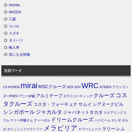
Honda
MAZDA
三菱
スバル
スズキ
ダイハツ
輸入車
気になる情報
注目ワード
mirai
WRC
MSCクルーズ
C4
HONDA
NSX
SUV
XC60D4
アウトラン
コス
クルーズ
アルミテープ
ダーPHEV
アニー伊藤
ガラスコーティング
タクルーズ
コスタ・フォーチュナ
サムイ
シアヌークビル
シンガポール
ジャカルタ
ジャパネットタカタ
ステアリングコ
ドリームクルーズ
ラム
テリー伊藤さん
ディーゼル
ハイビーム
ホンダ
ボル
メラビリア
ラリー
レム
ボ
ポリッシュファクトリー
ヤフーニュース