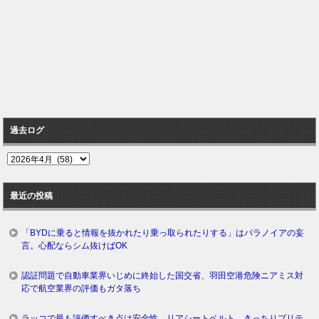
過去ログ
過
去
ロ
最近の投稿
グ
「BYDに乗ると情報を抜かれたり乗っ取られたりする」はパラノイアの妄
言。心配ならシム抜けばOK
認証問題で自動車業界いじめに終始した国交省、羽田空港危険ニアミス対
応で航空業界の評価もガタ落ち
ラッコで最も評価すべき点は安全性。リアシートベルト、きっちりプリテ