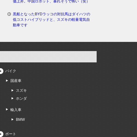
価上昇。中国ロボット、暴れそうで怖い（笑）
黒船となったBYDラッコの対抗馬はダイハツの
低コストハイブリッドと、スズキの軽量電気自
動車です
バイク
国産車
スズキ
ホンダ
輸入車
BMW
ボート