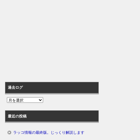
過去ログ
過
去
ロ
最近の投稿
グ
ラッコ情報の最終版。じっくり解説します