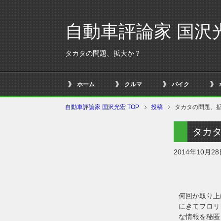
自動車評論家 国沢
タカタの問題、拡大か？
ホーム
クルマ
バイク
自動車評論家 国沢光宏 TOP
投稿
タカタの問題、
タカ
2014年10月2
何回か取り上
にきてフロリ
な情報を秘匿