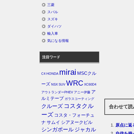
三菱
スバル
スズキ
ダイハツ
輸入車
気になる情報
注目ワード
mirai
MSCクル
C4
HONDA
WRC
ーズ
NSX
SUV
XC60D4
ア
アウトランダーPHEV
アニー伊藤
ルミテープ
ガラスコーティング
コスタクル
クルーズ
合わせて読
ーズ
コスタ・フォーチュ
ナ
サムイ
シアヌークビル
原点に返
シンガポール
ジャカル
自信を持