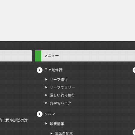
メニュー
日々是修行
リーフ修行
リーフでラリー
厳しい釣り修行
おやぢバイク
クルマ
方は民事訴訟の対
最新情報
電気自動車