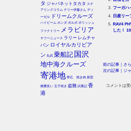
タ
ジャパネットタカタ
ステ
フーガハ
アリングコラム
テリー伊藤さん
ディ
ドリームクルーズ
日産リー
ーゼル
ハイビーム
ホンダ
ボルボ
ポリッシュ
RAV4
メラビリア
した！ 1
ファクトリー
ラリー
レムチャ
ヤフーニュース
ロイヤルカリビア
バン
国沢
乗船記
ン
丸武
地中海クルーズ
前の記事｜さ
次の記事｜ジ
寄港地
帯広 焼き肉
新型
香
コメントは受
盗難
燃費良い
玉子焼き
試乗記
港