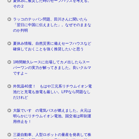
夏休みに被災した時のセーフハウスを考える。
その２
ラッコのテッパン問題、田川さんに聞いたら
「翌日に中国に伝えました」。なぜそのままな
のか判明
夏休み情報。自然災害に備えセーフハウスなど
確保しておくことを強く推奨したいと思う
1時間耐久レースに出場してカメ出したらスー
パーワンの実力が解ってきました。良いクルマ
ですよ～
外気温40度！ もはや三元系リチウムイオン電
池だと充電も放電も厳しい。LFPなら問題なし
だけれど
大阪でいすゞの電気バスが燃えました。火元は
明らかにリチウムイオン電池。国交省は即刻運
用停止を！
三菱自動車、人型ロボットの量産を発表して株