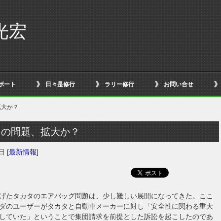
光宏
ボート
日々是修行
ラリー修行
お問い合せ
拡大か？
タの問題、拡大か？
8日
[
最新情報
]
げたタカタのエアバッグ問題は、少し難しい展開になってきた。ここ
ダのユーザーがタカタと自動車メーカーに対し「安全性に関わる重大
していた」ということで集団請求を前提とした訴訟を起こしたのであ