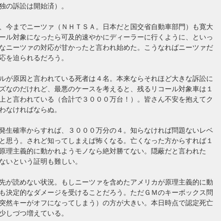
独の訴訟は開始済）。
、今までニーツァ（ＮＨＴＳＡ。日本だと国交省自動車部門）も寛大
ール対象になったら可及的速やかにディーラーに行くように、といっ
なニーツァの対応が甘かったと言われ始めた。こうなればニーツァだ
応を迫られるだろう。
ルが原因と言われている死者は４名。本来ならそれほど大きな訴訟に
ズなのだけれど、最悪のケースを考えると、残るリコール対象車は１
上と言われている（合計で３０００万台！）。皆さん不安を抱えてク
わなければならぬ。
発生確率からすれば、３０００万分の４。知らなければ問題ないレベ
と思う。されど知ってしまえば怖くなる。亡くなった方からすれば１
原理主義的に動かれようモノなら絶対勝てない。隠蔽だと言われた
ないという証明も難しい。
先が読めない状況。もしニーツァを含めたアメリカが原理主義的に動
も決定的なダメージを受けることだろう。ただＧＭのキーボックス問
突然キーがオフになってしまう）の方が大きい。本日時点で認定死亡
少しづつ増えている。