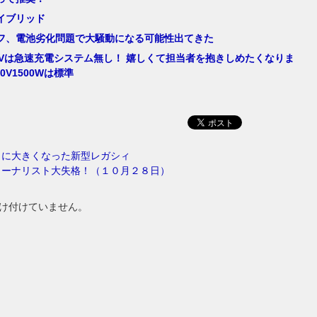
イブリッド
フ、電池劣化問題で大騒動になる可能性出てきた
 PHVは急速充電システム無し！ 嬉しくて担当者を抱きしめたくなりま
00V1500Wは標準
らに大きくなった新型レガシィ
ャーナリスト大失格！（１０月２８日）
け付けていません。