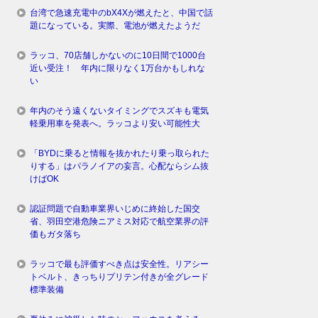
台湾で急速充電中のbX4Xが燃えたと、中国で話
題になっている。実際、電池が燃えたようだ
ラッコ、70店舗しかないのに10日間で1000台
近い受注！ 年内に限りなく1万台かもしれな
い
年内のそう遠くないタイミングでスズキも電気
軽乗用車を発表へ。ラッコより安い可能性大
「BYDに乗ると情報を抜かれたり乗っ取られた
りする」はパラノイアの妄言。心配ならシム抜
けばOK
認証問題で自動車業界いじめに終始した国交
省、羽田空港危険ニアミス対応で航空業界の評
価もガタ落ち
ラッコで最も評価すべき点は安全性。リアシー
トベルト、きっちりプリテン付きが全グレード
標準装備