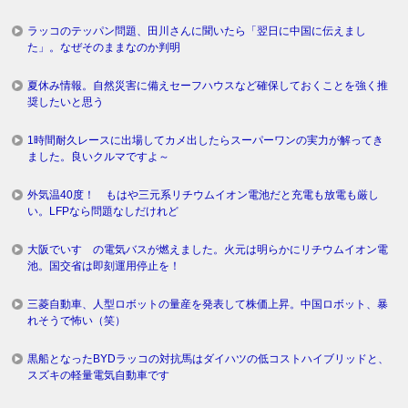
ラッコのテッパン問題、田川さんに聞いたら「翌日に中国に伝えまし
た」。なぜそのままなのか判明
夏休み情報。自然災害に備えセーフハウスなど確保しておくことを強く推
奨したいと思う
1時間耐久レースに出場してカメ出したらスーパーワンの実力が解ってき
ました。良いクルマですよ～
外気温40度！ もはや三元系リチウムイオン電池だと充電も放電も厳し
い。LFPなら問題なしだけれど
大阪でいすゞの電気バスが燃えました。火元は明らかにリチウムイオン電
池。国交省は即刻運用停止を！
三菱自動車、人型ロボットの量産を発表して株価上昇。中国ロボット、暴
れそうで怖い（笑）
黒船となったBYDラッコの対抗馬はダイハツの低コストハイブリッドと、
スズキの軽量電気自動車です