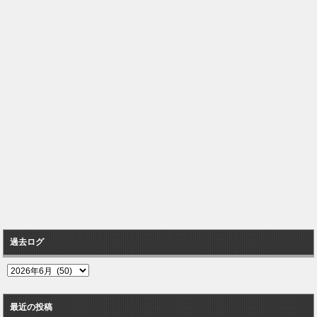
過去ログ
過
去
ロ
最近の投稿
グ