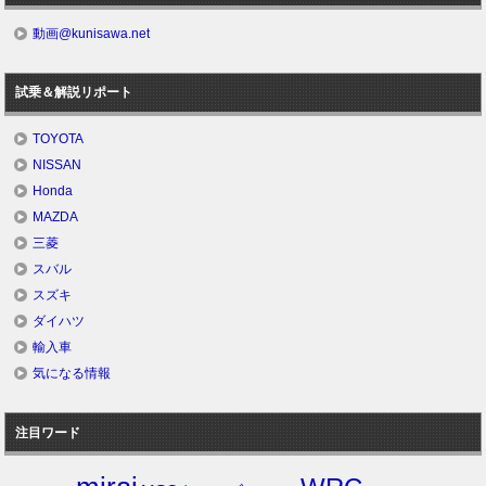
動画@kunisawa.net
試乗＆解説リポート
TOYOTA
NISSAN
Honda
MAZDA
三菱
スバル
スズキ
ダイハツ
輸入車
気になる情報
注目ワード