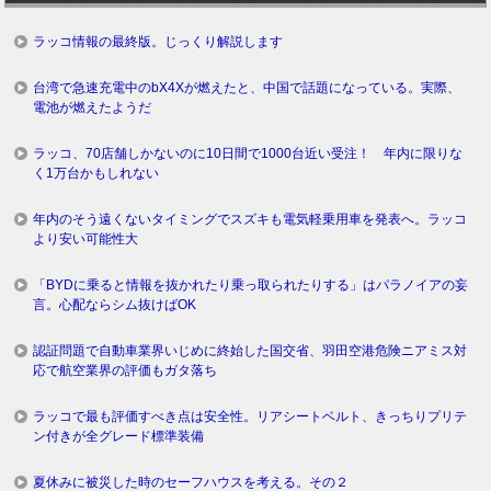
ラッコ情報の最終版。じっくり解説します
台湾で急速充電中のbX4Xが燃えたと、中国で話題になっている。実際、
電池が燃えたようだ
ラッコ、70店舗しかないのに10日間で1000台近い受注！ 年内に限りな
く1万台かもしれない
年内のそう遠くないタイミングでスズキも電気軽乗用車を発表へ。ラッコ
より安い可能性大
「BYDに乗ると情報を抜かれたり乗っ取られたりする」はパラノイアの妄
言。心配ならシム抜けばOK
認証問題で自動車業界いじめに終始した国交省、羽田空港危険ニアミス対
応で航空業界の評価もガタ落ち
ラッコで最も評価すべき点は安全性。リアシートベルト、きっちりプリテ
ン付きが全グレード標準装備
夏休みに被災した時のセーフハウスを考える。その２