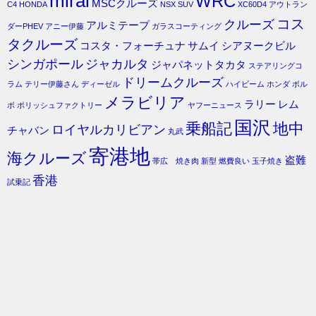
mirai
WRC
MSCクルーズ
C4
HONDA
NSX
SUV
XC60D4
アウトラン
コス
クルーズ
アルミテープ
ダーPHEV
アニー伊藤
ガラスコーティング
タクルーズ
コスタ・フォーチュナ
サムイ
シアヌークビル
シンガポール
ジャカルタ
ジャパネットタカタ
ステアリングコ
ドリームクルーズ
ラム
テリー伊藤さん
ディーゼル
ハイビーム
ホンダ
ボル
メラビリア
ラリー
レム
ボ
ポリッシュファクトリー
ヤフーニュース
国沢
乗船記
地中
ロイヤルカリビアン
チャバン
丸武
寄港地
海クルーズ
盗難
帯広 焼き肉
新型
燃費良い
玉子焼き
香港
試乗記