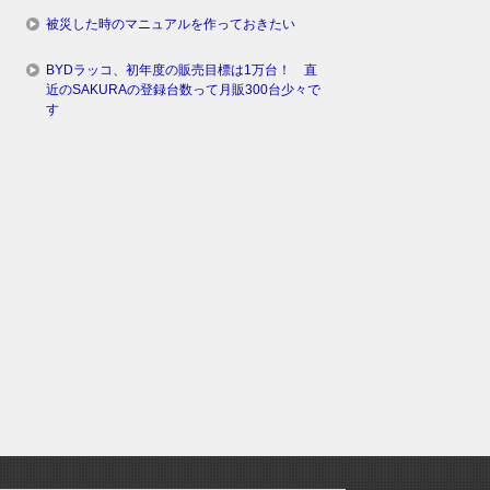
被災した時のマニュアルを作っておきたい
BYDラッコ、初年度の販売目標は1万台！ 直
近のSAKURAの登録台数って月販300台少々で
す