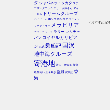
タ
ジャパネットタカタ
ステ
アリングコラム
テリー伊藤さん
ディ
ドリームクルーズ
ーゼル
ハイビーム
ホンダ
ボルボ
ポリッシュ
<おすすめ記
メラビリア
ファクトリー
ラリー
レムチャ
ヤフーニュース
ロイヤルカリビア
バン
国沢
乗船記
ン
丸武
地中海クルーズ
寄港地
帯広 焼き肉
新型
香
盗難
燃費良い
玉子焼き
試乗記
港