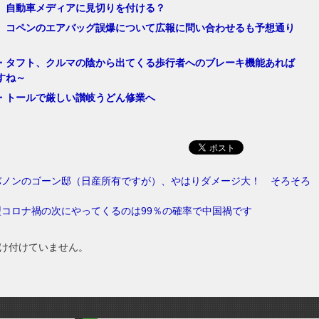
、自動車メディアに見切りを付ける？
、コペンのエアバッグ誤爆について広報に問い合わせるも予想通り
・タフト、クルマの陰から出てくる歩行者へのブレーキ機能あれば
すね～
・トールで厳しい讃岐うどん修業へ
バノンのゴーン邸（日産所有ですが）、やはりダメージ大！ そろそろ
コロナ禍の次にやってくるのは99％の確率で中国禍です
け付けていません。