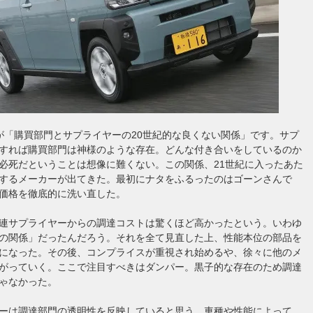
が「購買部門とサプライヤーの20世紀的な良くない関係」です。サプ
すれば購買部門は神様のような存在。どんな付き合いをしているのか
必死だということは想像に難くない。この関係、21世紀に入ったあた
するメーカーが出てきた。最初にナタをふるったのはゴーンさんで
価格を徹底的に洗い直した。
連サプライヤーからの調達コストは驚くほど高かったという。いわゆ
の関係」だったんだろう。それを全て見直した上、性能本位の部品を
になった。その後、コンプライスが重視され始めるや、徐々に他のメ
がっていく。ここで注目すべきはダンパー。黒子的な存在のため調達
ゃなかった。
ーは調達部門の透明性を反映していると思う。車種や性能によって