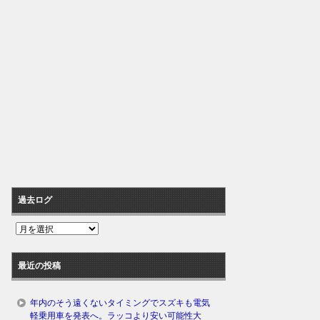
過去ログ
過
去
ロ
最近の投稿
グ
年内のそう遠くないタイミングでスズキも電気
軽乗用車を発表へ。ラッコより安い可能性大