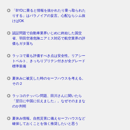
「BYDに乗ると情報を抜かれたり乗っ取られた
りする」はパラノイアの妄言。心配ならシム抜
けばOK
認証問題で自動車業界いじめに終始した国交
省、羽田空港危険ニアミス対応で航空業界の評
価もガタ落ち
ラッコで最も評価すべき点は安全性。リアシー
トベルト、きっちりプリテン付きが全グレード
標準装備
夏休みに被災した時のセーフハウスを考える。
その２
ラッコのテッパン問題、田川さんに聞いたら
「翌日に中国に伝えました」。なぜそのままな
のか判明
夏休み情報。自然災害に備えセーフハウスなど
確保しておくことを強く推奨したいと思う