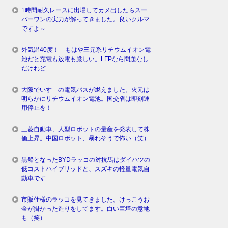
1時間耐久レースに出場してカメ出したらスー
パーワンの実力が解ってきました。良いクルマ
ですよ～
外気温40度！ もはや三元系リチウムイオン電
池だと充電も放電も厳しい。LFPなら問題なし
だけれど
大阪でいすゞの電気バスが燃えました。火元は
明らかにリチウムイオン電池。国交省は即刻運
用停止を！
三菱自動車、人型ロボットの量産を発表して株
価上昇。中国ロボット、暴れそうで怖い（笑）
黒船となったBYDラッコの対抗馬はダイハツの
低コストハイブリッドと、スズキの軽量電気自
動車です
市販仕様のラッコを見てきました。けっこうお
金が掛かった造りをしてます。白い巨塔の意地
も（笑）