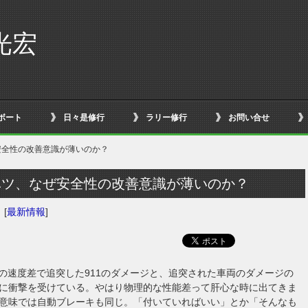
光宏
ボート
日々是修行
ラリー修行
お問い合せ
安全性の改善意識が薄いのか？
ハツ、なぜ安全性の改善意識が薄いのか？
日
[
最新情報
]
h以上の速度差で追突した911のダメージと、追突された車両のダメージの
に衝撃を受けている。やはり物理的な性能差って肝心な時に出てきま
意味では自動ブレーキも同じ。「付いていればいい」とか「そんなも