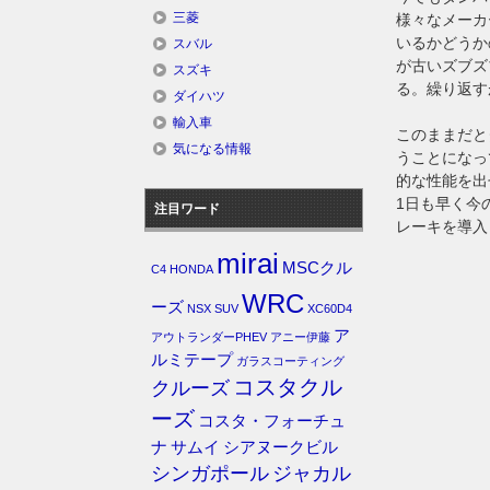
三菱
様々なメーカ
いるかどうか
スバル
が古いズブズ
スズキ
る。繰り返す
ダイハツ
輸入車
このままだと
気になる情報
うことになっ
的な性能を
1日も早く今
注目ワード
レーキを導入
mirai
MSCクル
C4
HONDA
WRC
ーズ
NSX
SUV
XC60D4
ア
アウトランダーPHEV
アニー伊藤
ルミテープ
ガラスコーティング
コスタクル
クルーズ
ーズ
コスタ・フォーチュ
ナ
サムイ
シアヌークビル
シンガポール
ジャカル