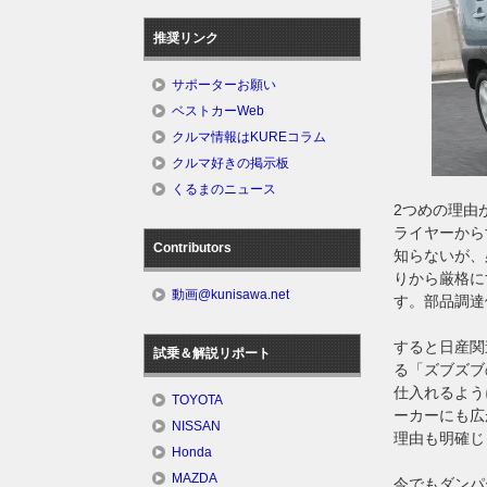
推奨リンク
サポーターお願い
ベストカーWeb
クルマ情報はKUREコラム
クルマ好きの掲示板
くるまのニュース
2つめの理由
ライヤーから
Contributors
知らないが、
りから厳格に
動画@kunisawa.net
す。部品調達
すると日産関
試乗＆解説リポート
る「ズブズブ
仕入れるよう
TOYOTA
ーカーにも広
NISSAN
理由も明確じ
Honda
MAZDA
今でもダンパ