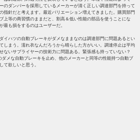
ーのダンパーを採用しているメーカーが清く正しい調達部門を持って
の指針だと考えます。最近バリエーション増えてきました。購買部門
ブ上等の商習慣のままだと、割高＆低い性能の部品を使うことにな
が最も損をするのはユーザーだ。
ダイハツの自動ブレーキがダメなままなのは調達部門に問題あるとい
てしまう。濡れ衣なんだろうから晴らした方がいい。調達停止は平均
出せないサプライヤーの技術力に問題ある。緊張感も持っていない？
のダメな自動ブレーキを止め、他のメーカーと同等の性能持つ自動ブ
して欲しいと思う。