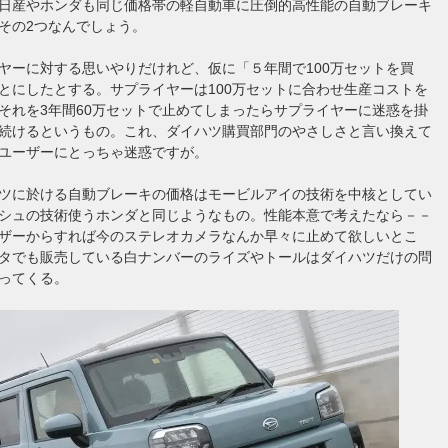
日産やホンダも同じ価格帯の軽自動車に圧倒的高性能の自動ブレーキ
その2つなんでしょう。
ヤーに対する思いやりだけれど、仮に「５年間で100万セットを買
とにしたとする。サプライヤーは100万セットに合わせ生産コストを
それを3年間60万セットで止めてしまったらサプライヤーに迷惑を掛
続けるというもの。これ、ダイハツ購買部門のやさしさと言い換えて
ユーザーにとっちゃ迷惑ですが。
ツに於ける自動ブレーキの価格はモービルアイの技術を中核としてい
シュの技術使うホンダと同じようなもの。性能本意で考えたなら－－
ザーからすれば今のステレオカメラなんか早々に止めて欲しいとこ
タでも販売している白ナンバーのライズやトールはダイハツだけの問
ってくる。