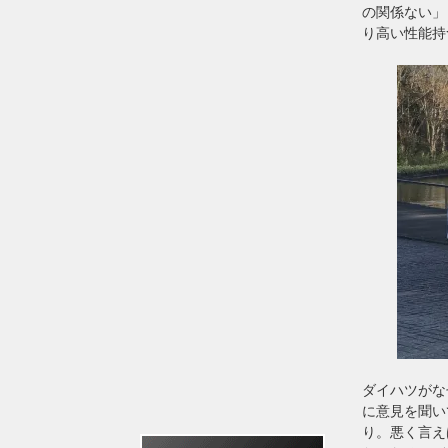
の関係ない」
り高い性能持
ダイハツがな
に意見を聞い
り。悪く言え