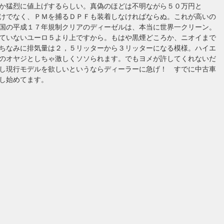
か猛烈に値上げするらしい。真偽のほどは不明ながら５０万円と
けでなく、ＰＭを捕るＤＰＦも装着しなければならぬ。これが高いの
国の平成１７年規制クリアのディーゼルは、本当に世界一クリーン。
ていないユーロ５より上ですから。もはや黒煙どころか、ニオイまで
ちなみに排気量は２，５リッターから３リッターになる模様。ハイエ
のオヤジとしちゃ激しくソソられます。でもヨメが許してくれないだ
し現行モデルを欲しいというならディーラーに急げ！ すでに中古車
し始めてます。