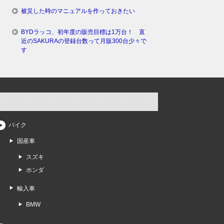
被災した時のマニュアルを作っておきたい
BYDラッコ、初年度の販売目標は1万台！ 直
近のSAKURAの登録台数って月販300台少々で
す
バイク
国産車
スズキ
ホンダ
輸入車
BMW