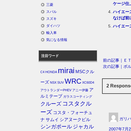
ケージ仕
三菱
ハイエー
スバル
なけば前
スズキ
ハイエー
ダイハツ
輸入車
気になる情報
注目ワード
前の記事｜Ｅ
次の記事｜ボ
mirai
MSCクル
C4
HONDA
WRC
ーズ
NSX
SUV
XC60D4
2 Respon
ア
アウトランダーPHEV
アニー伊藤
ルミテープ
ガラスコーティング
コスタクル
クルーズ
ーズ
コスタ・フォーチュ
ガリ
ナ
サムイ
シアヌークビル
シンガポール
ジャカル
2007年7月2