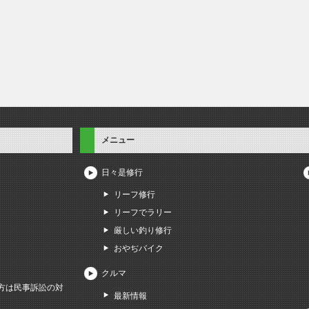
メニュー
日々是修行
リーフ修行
リーフでラリー
厳しい釣り修行
おやぢバイク
クルマ
方は民事訴訟の対
最新情報