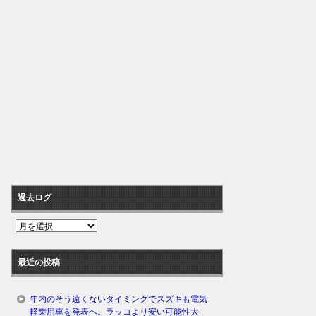
過去ログ
過
去
ロ
最近の投稿
グ
年内のそう遠くないタイミングでスズキも電気
軽乗用車を発表へ。ラッコより安い可能性大