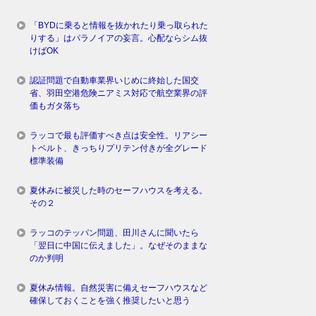
「BYDに乗ると情報を抜かれたり乗っ取られた
りする」はパラノイアの妄言。心配ならシム抜
けばOK
認証問題で自動車業界いじめに終始した国交
省、羽田空港危険ニアミス対応で航空業界の評
価もガタ落ち
ラッコで最も評価すべき点は安全性。リアシー
トベルト、きっちりプリテン付きが全グレード
標準装備
夏休みに被災した時のセーフハウスを考える。
その２
ラッコのテッパン問題、田川さんに聞いたら
「翌日に中国に伝えました」。なぜそのままな
のか判明
夏休み情報。自然災害に備えセーフハウスなど
確保しておくことを強く推奨したいと思う