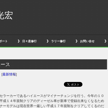
光宏
ボート
日々是修行
ラリー修行
お問い合せ
エース
日
[
最新情報
]
セラーカーであるハイエースがマイナーチェンジを行う。今年の１０
平成１４年規制クリアのディーゼル車が新車で登録出来なくなるため
ナーモデルは現在世界一厳しい平成１７年規制をクリアしてくるのだ