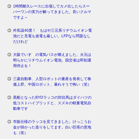
1時間耐久レースに出場してカメ出したらスー
パーワンの実力が解ってきました。良いクルマ
ですよ～
外気温40度！ もはや三元系リチウムイオン電
池だと充電も放電も厳しい。LFPなら問題なし
だけれど
大阪でいすゞの電気バスが燃えました。火元は
明らかにリチウムイオン電池。国交省は即刻運
用停止を！
三菱自動車、人型ロボットの量産を発表して株
価上昇。中国ロボット、暴れそうで怖い（笑）
黒船となったBYDラッコの対抗馬はダイハツの
低コストハイブリッドと、スズキの軽量電気自
動車です
市販仕様のラッコを見てきました。けっこうお
金が掛かった造りをしてます。白い巨塔の意地
も（笑）