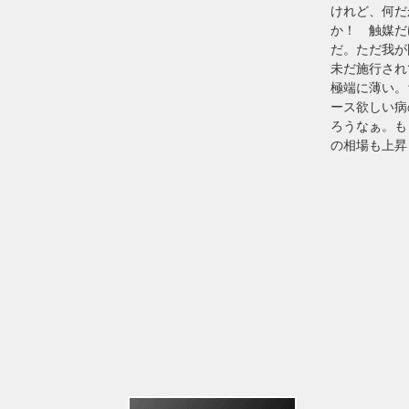
けれど、何だ
か！ 触媒だ
だ。ただ我が
未だ施行され
極端に薄い。
ース欲しい病
ろうなぁ。も
の相場も上昇