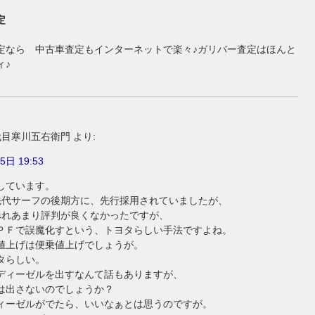
定
定なら 中古車査定もインターネットで楽々♪ガリバー査定はほんと
ィ♪
代目寒川五右衛門
より:
5日 19:53
しています。
先代サーフの後期方に、先行採用されていましたが、
べれあまり評判が良くなかったですが、
ＰＦで誤魔化すという、トヨタらしい手法ですよね。
値上げは便乗値上げでしょうが。
タらしい。
ディーゼルを出すなんて話もありますが、
は出さないのでしょうか？
ィーゼルがでたら、いいなぁとは思うのですが。