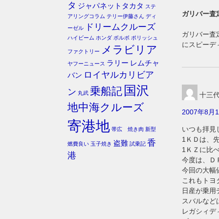
タ
ジャパネットタカタ
ステ
ガリバー査
アリングコラム
テリー伊藤さん
ディ
ドリームクルーズ
ーゼル
ガリバー査
ハイビーム
ホンダ
ボルボ
ポリッシュ
にスピーデ
メラビリア
ファクトリー
ラリー
レムチャ
ヤフーニュース
ロイヤルカリビア
バン
国沢
乗船記
ン
丸武
十三
地中海クルーズ
2007年8月1
寄港地
いつも拝見
帯広 焼き肉
新型
1ＫＤは、
香
盗難
燃費良い
玉子焼き
試乗記
1ＫＺに比
港
今度は、Ｄ
今回の大幅
これもトヨ
日産が乗用
スバルなど
レガシィデ