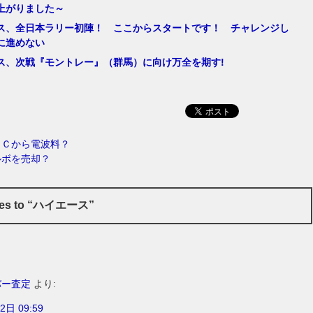
上がりました～
ス、全日本ラリー初陣！ ここからスタートです！ チャレンジし
に進めない
ス、次戦『モントレー』（群馬）に向け万全を期す!
ＴＣから電波料？
ルボを売却？
ses to “ハイエース”
バー査定
より:
2日 09:59