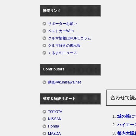
推奨リンク
サポーターお願い
ベストカーWeb
クルマ情報はKUREコラム
クルマ好きの掲示板
くるまのニュース
Contributors
動画@kunisawa.net
合わせて読
試乗＆解説リポート
TOYOTA
城の崎に
NISSAN
ハイエー
Honda
都内大賑
MAZDA