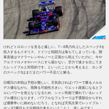
けれどトロロッソを見ると厳しい。7～8馬力向上したスペック3を
投入するもイギリス、ドイツと戦闘力は落ちてしまっている。開
幕直後はマクラーレンやルノーと正面から戦えていたのに、今や
アルファロメオやハースにすら届かない。空力で速さを出してき
たレッドブルと対照的です。といったことから考えると、ホンダ
のスペック3はまだまだパワー不足だと解る。
日曜日の本戦は予想が難しい。天気良ければパワーで勝るメルセ
デス優位ながら、雨降る可能性大きい。ウエット路面になるとフ
ルにパワーを使えなくなるため、シャシ性能で優れているレッド
ブル優位になります。パワフルなフェラーリは予選順位からすれ
ば優勝争いに絡めないだろう。となれば天気次第でレッドブル・
ホンダ2勝目も十分期待出来るということ！ 楽しみです！