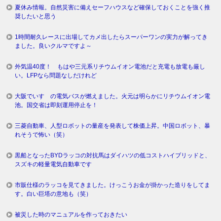
夏休み情報。自然災害に備えセーフハウスなど確保しておくことを強く推
奨したいと思う
1時間耐久レースに出場してカメ出したらスーパーワンの実力が解ってき
ました。良いクルマですよ～
外気温40度！ もはや三元系リチウムイオン電池だと充電も放電も厳し
い。LFPなら問題なしだけれど
大阪でいすゞの電気バスが燃えました。火元は明らかにリチウムイオン電
池。国交省は即刻運用停止を！
三菱自動車、人型ロボットの量産を発表して株価上昇。中国ロボット、暴
れそうで怖い（笑）
黒船となったBYDラッコの対抗馬はダイハツの低コストハイブリッドと、
スズキの軽量電気自動車です
市販仕様のラッコを見てきました。けっこうお金が掛かった造りをしてま
す。白い巨塔の意地も（笑）
被災した時のマニュアルを作っておきたい