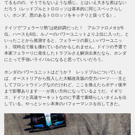
てるものの、そうでもないような感じ。とはいえ大きな差はない
だろう（レッドブルとトロロッソは基本的に同じスペックらし
い。ホンダ、恩のあるトロロッソをキッチリと扱ってる）。
ドイツで”フェラーリ勢”は絶好調だった！ アルファロメオが5
位。ハースも6位。ルノーのパワーユニットより上位に入った。と
いったことから推測すると、フェラーリの新しいパワーユニッ
ト、現時点で最も優れているのかもしれません。ドイツの予選で
本家フェラーリに発生したトラブルさえ解決出来たなら、ホンダ
にとって手強いライバルになると思っていいだろう。
ホンダのパワーユニットはどうか？ レッドブルについていえ
ば、オーストリアから投入した大幅改良版の空力パーツ‥‥主と
してフロントウイングなのだけれど、ここを換えたらボディ後半
まで影響あります‥‥が良い方向になっているようだ。イギリ
ス、ドイツと高速サーキットなのに予選で素晴らしいタイムを出
している。やっとシャシ本来のパフォーマンスを出してきた。