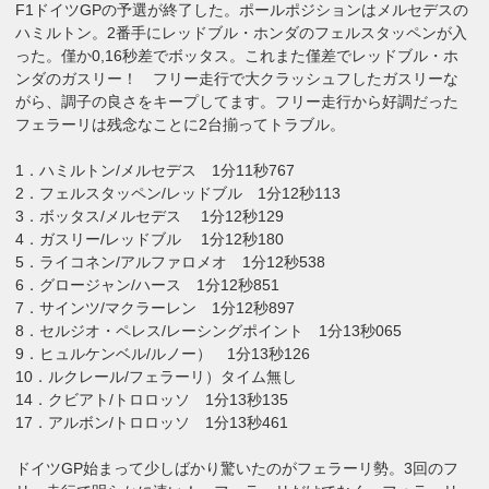
F1ドイツGPの予選が終了した。ポールポジションはメルセデスの
ハミルトン。2番手にレッドブル・ホンダのフェルスタッペンが入
った。僅か0,16秒差でボッタス。これまた僅差でレッドブル・ホ
ンダのガスリー！ フリー走行で大クラッシュフしたガスリーな
がら、調子の良さをキープしてます。フリー走行から好調だった
フェラーリは残念なことに2台揃ってトラブル。
1．ハミルトン/メルセデス 1分11秒767
2．フェルスタッペン/レッドブル 1分12秒113
3．ボッタス/メルセデス 1分12秒129
4．ガスリー/レッドブル 1分12秒180
5．ライコネン/アルファロメオ 1分12秒538
6．グロージャン/ハース 1分12秒851
7．サインツ/マクラーレン 1分12秒897
8．セルジオ・ペレス/レーシングポイント 1分13秒065
9．ヒュルケンベル/ルノー） 1分13秒126
10．ルクレール/フェラーリ）タイム無し
14．クビアト/トロロッソ 1分13秒135
17．アルボン/トロロッソ 1分13秒461
ドイツGP始まって少しばかり驚いたのがフェラーリ勢。3回のフ