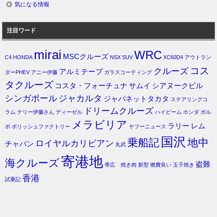
気になる情報
注目ワード
mirai
WRC
MSCクルーズ
C4
HONDA
NSX
SUV
XC60D4
アウトラン
コス
クルーズ
アルミテープ
ダーPHEV
アニー伊藤
ガラスコーティング
タクルーズ
コスタ・フォーチュナ
サムイ
シアヌークビル
シンガポール
ジャカルタ
ジャパネットタカタ
ステアリングコ
ドリームクルーズ
ラム
テリー伊藤さん
ディーゼル
ハイビーム
ホンダ
ボル
メラビリア
ラリー
レム
ボ
ポリッシュファクトリー
ヤフーニュース
国沢
乗船記
地中
ロイヤルカリビアン
チャバン
丸武
寄港地
海クルーズ
盗難
帯広 焼き肉
新型
燃費良い
玉子焼き
香港
試乗記