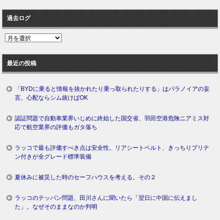
過去ログ
過
去
ロ
最近の投稿
グ
「BYDに乗ると情報を抜かれたり乗っ取られたりする」はパラノイアの妄
言。心配ならシム抜けばOK
認証問題で自動車業界いじめに終始した国交省、羽田空港危険ニアミス対
応で航空業界の評価もガタ落ち
ラッコで最も評価すべき点は安全性。リアシートベルト、きっちりプリテ
ン付きが全グレード標準装備
夏休みに被災した時のセーフハウスを考える。その２
ラッコのテッパン問題、田川さんに聞いたら「翌日に中国に伝えまし
た」。なぜそのままなのか判明