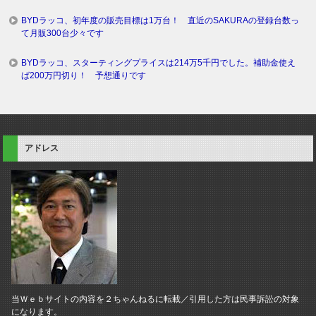
BYDラッコ、初年度の販売目標は1万台！ 直近のSAKURAの登録台数っ
て月販300台少々です
BYDラッコ、スターティングプライスは214万5千円でした。補助金使え
ば200万円切り！ 予想通りです
アドレス
当Ｗｅｂサイトの内容を２ちゃんねるに転載／引用した方は民事訴訟の対象
になります。