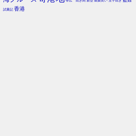
盗難
帯広 焼き肉
新型
燃費良い
玉子焼き
香港
試乗記