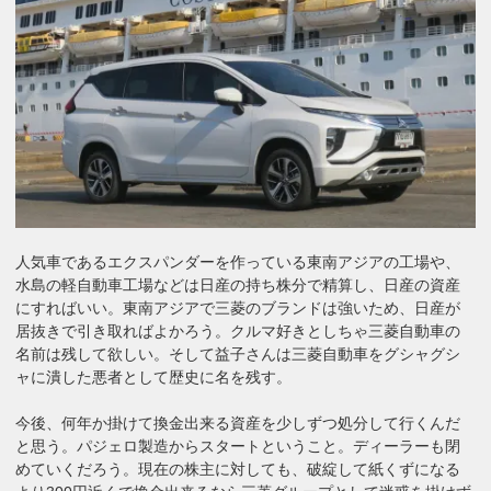
人気車であるエクスパンダーを作っている東南アジアの工場や、
水島の軽自動車工場などは日産の持ち株分で精算し、日産の資産
にすればいい。東南アジアで三菱のブランドは強いため、日産が
居抜きで引き取ればよかろう。クルマ好きとしちゃ三菱自動車の
名前は残して欲しい。そして益子さんは三菱自動車をグシャグシ
ャに潰した悪者として歴史に名を残す。
今後、何年か掛けて換金出来る資産を少しずつ処分して行くんだ
と思う。パジェロ製造からスタートということ。ディーラーも閉
めていくだろう。現在の株主に対しても、破綻して紙くずになる