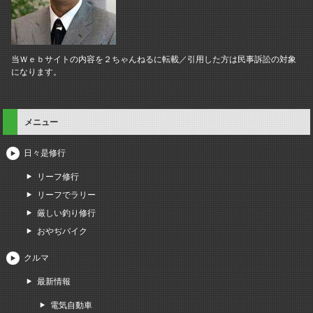
当Ｗｅｂサイトの内容を２ちゃんねるに転載／引用した方は民事訴訟の対象
になります。
メニュー
日々是修行
リーフ修行
リーフでラリー
厳しい釣り修行
おやぢバイク
クルマ
最新情報
電気自動車