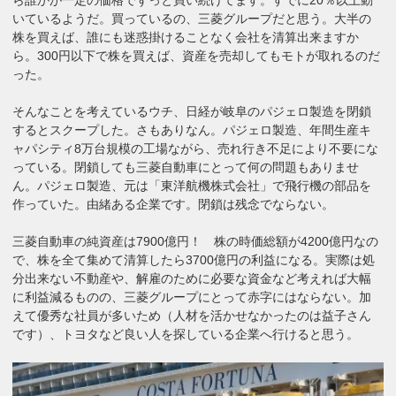
いているようだ。買っているの、三菱グループだと思う。大半の
株を買えば、誰にも迷惑掛けることなく会社を清算出来ますか
ら。300円以下で株を買えば、資産を売却してもモトが取れるのだ
った。
そんなことを考えているウチ、日経が岐阜のパジェロ製造を閉鎖
するとスクープした。さもありなん。パジェロ製造、年間生産キ
ャパシティ8万台規模の工場ながら、売れ行き不足により不要にな
っている。閉鎖しても三菱自動車にとって何の問題もありませ
ん。パジェロ製造、元は「東洋航機株式会社」で飛行機の部品を
作っていた。由緒ある企業です。閉鎖は残念でならない。
三菱自動車の純資産は7900億円！ 株の時価総額が4200億円なの
で、株を全て集めて清算したら3700億円の利益になる。実際は処
分出来ない不動産や、解雇のために必要な資金など考えれば大幅
に利益減るものの、三菱グループにとって赤字にはならない。加
えて優秀な社員が多いため（人材を活かせなかったのは益子さん
です）、トヨタなど良い人を探している企業へ行けると思う。