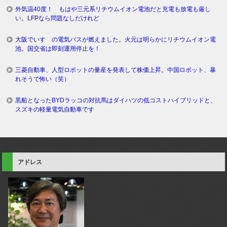
外気温40度！ もはや三元系リチウムイオン電池だと充電も放電も厳し
い。LFPなら問題なしだけれど
大阪でいすゞの電気バスが燃えました。火元は明らかにリチウムイオン電
池。国交省は即刻運用停止を！
三菱自動車、人型ロボットの量産を発表して株価上昇。中国ロボット、暴
れそうで怖い（笑）
黒船となったBYDラッコの対抗馬はダイハツの低コストハイブリッドと、
スズキの軽量電気自動車です
アドレス