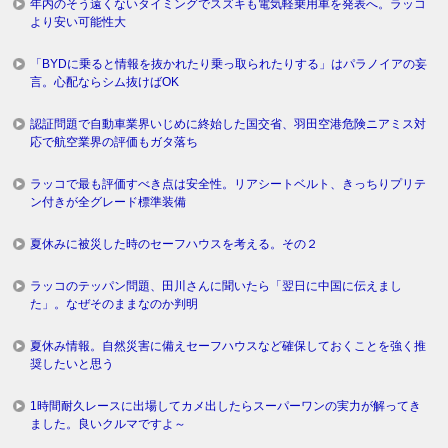
年内のそう遠くないタイミングでスズキも電気軽乗用車を発表へ。ラッコ
より安い可能性大
「BYDに乗ると情報を抜かれたり乗っ取られたりする」はパラノイアの妄
言。心配ならシム抜けばOK
認証問題で自動車業界いじめに終始した国交省、羽田空港危険ニアミス対
応で航空業界の評価もガタ落ち
ラッコで最も評価すべき点は安全性。リアシートベルト、きっちりプリテ
ン付きが全グレード標準装備
夏休みに被災した時のセーフハウスを考える。その２
ラッコのテッパン問題、田川さんに聞いたら「翌日に中国に伝えまし
た」。なぜそのままなのか判明
夏休み情報。自然災害に備えセーフハウスなど確保しておくことを強く推
奨したいと思う
1時間耐久レースに出場してカメ出したらスーパーワンの実力が解ってき
ました。良いクルマですよ～