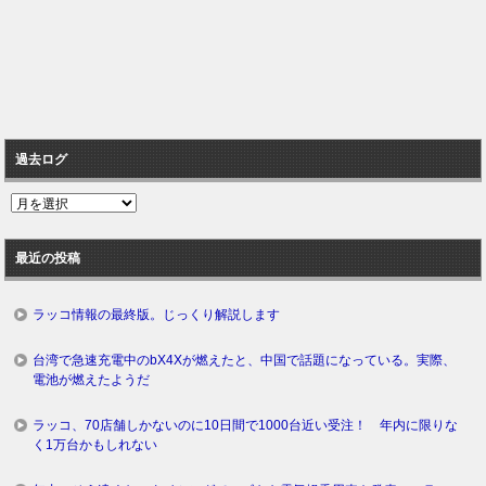
過去ログ
過
去
ロ
最近の投稿
グ
ラッコ情報の最終版。じっくり解説します
台湾で急速充電中のbX4Xが燃えたと、中国で話題になっている。実際、
電池が燃えたようだ
ラッコ、70店舗しかないのに10日間で1000台近い受注！ 年内に限りな
く1万台かもしれない