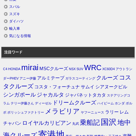
スバル
スズキ
ダイハツ
輸入車
気になる情報
注目ワード
mirai
WRC
MSCクルーズ
C4
HONDA
NSX
SUV
XC60D4
アウトラン
コス
クルーズ
アルミテープ
ダーPHEV
アニー伊藤
ガラスコーティング
タクルーズ
コスタ・フォーチュナ
サムイ
シアヌークビル
シンガポール
ジャカルタ
ジャパネットタカタ
ステアリングコ
ドリームクルーズ
ラム
テリー伊藤さん
ディーゼル
ハイビーム
ホンダ
ボル
メラビリア
ラリー
レム
ボ
ポリッシュファクトリー
ヤフーニュース
国沢
乗船記
地中
ロイヤルカリビアン
チャバン
丸武
寄港地
海クルーズ