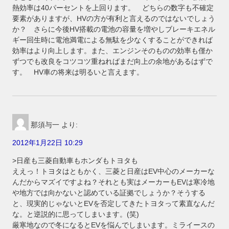
熱効率は40パーセントを上回ります。 どちらの数字も不確定
要素がありますが、HVの方が有利と言えるのではないでしょう
か？ さらに今後HV搭載の電池の容量を増やしブレーキエネル
ギー回生時に電池満電による無駄を少なくすることができれば
効率はより向上します。また、エンジンそのものの効率も僅か
ずつでも改良をコツコツ重ねればまだ向上の余地があるはずで
す。 HV車の将来は明るいと言えます。
那須与一
より:
2012年1月22日 10:29
>日産も三菱自動車もホンダもトヨタも
ええっ！トヨタはともかく、三菱と日産はEV中心のメーカーな
んだからマズイですよね？それとも実はメーカーもEVは寒冷地
や地方では向かないと認めている証拠でしょうか？そうする
と、現実的じゃないとEVを否定してきたトヨタって素直なんだ
な。と逆説的に思ってしまいます。(笑)
厳寒地なので冬になるとEVを悩んでしまいます。ミライースの