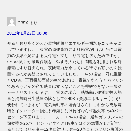
G35X
より:
2012年1月22日 08:08
仰るとおり多くの人が環境問題とエネルギー問題をゴッチャに
していますね。 東電の原発事故により節電が叫ばれたのは電
力の供給不足による大停電や持ち回り停電を防ぐためですが、
いつの間にか環境保護を主張する人たちに問題を利用され常時
節電にすり替えられ、夜間電力が余っている時でも寒いのを我
慢するのが美徳とされてしまいました。 車の場合、同じ重量
とCD値、正面投影面積の車であれば、電気であろうとガソリン
であろうとその必要熱量は変らないことを理解できない一般ジ
ャーナリストがいます。 電気の場合、熱効率は発電端投入熱
量と消費時発生熱量の比として0.408（資源エネルギー庁）が
使われていますが、電気自動車の場合はさらにこれから充放電
時とインバーター損失も考慮しなければならず熱効率は40パー
セントを下回ります。 一方、HV車の場合、通常ガソリン車の
熱効率を25パーセントとするとHV車ではその燃費が1.7倍伸び
るとして（リッター12キロ対リッター20キロ）ガソリン換算の