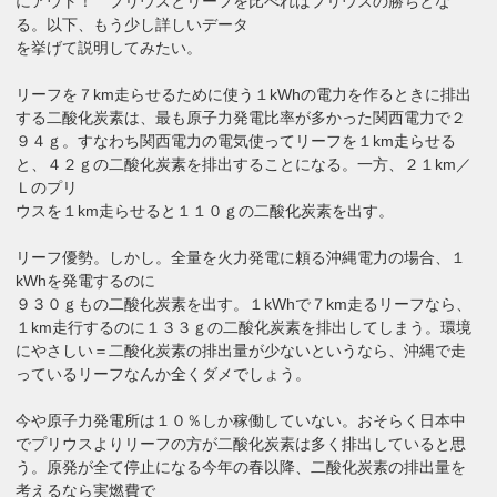
にアウト！ プリウスとリーフを比べればプリウスの勝ちとな
る。以下、もう少し詳しいデータ
を挙げて説明してみたい。
リーフを７km走らせるために使う１kWhの電力を作るときに排出
する二酸化炭素は、最も原子力発電比率が多かった関西電力で２
９４ｇ。すなわち関西電力の電気使ってリーフを１km走らせる
と、４２ｇの二酸化炭素を排出することになる。一方、２１km／
Ｌのプリ
ウスを１km走らせると１１０ｇの二酸化炭素を出す。
リーフ優勢。しかし。全量を火力発電に頼る沖縄電力の場合、１
kWhを発電するのに
９３０ｇもの二酸化炭素を出す。１kWhで７km走るリーフなら、
１km走行するのに１３３ｇの二酸化炭素を排出してしまう。環境
にやさしい＝二酸化炭素の排出量が少ないというなら、沖縄で走
っているリーフなんか全くダメでしょう。
今や原子力発電所は１０％しか稼働していない。おそらく日本中
でプリウスよりリーフの方が二酸化炭素は多く排出していると思
う。原発が全て停止になる今年の春以降、二酸化炭素の排出量を
考えるなら実燃費で