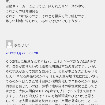
す。
自動車メーカーにとっては、限られたリソースの中で、
これからの研究開発を
どれか一つに絞るのか、それとも幅広く取り組むのか、
難しい判断に迫られているのではないでしょうか？
さね
より:
2012年1月22日 05:20
ＣＯ2排出に敏感なんですねぇ。エネルギー問題なのは納得で
す。自分が知りたいのは温暖化問題は本当の真実です。いろい
ろな学説があって無知な自分には、どれが本当なのかわかりま
せん！ 単なる商売なのか？それとも人類が地球滅亡に追いやっ
てるのか？はたまた地球自体が環境変化しつつあるのか？ 個人
的願望と信じたいのは、勝手に地球自体の環境変化と思ってま
すけど。大体人間自体ＣＯ2を出すし人口は６５億まで膨れて
ますし、人口が増え続けてくのも地球環境のひとつだと思う
し。中には人間自体増え続けるのは、文明が発達したこと、エ