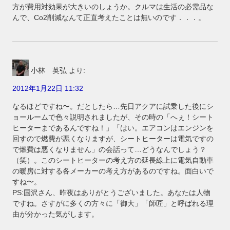
方が費用対効果が大きいのしょうか。クルマは生活の必需品な
んで、Co2削減なんて正直考えたことは無いのです．．．。
小林 英弘
より:
2012年1月22日 11:32
なるほどですね〜。だとしたら…先日アクアに試乗した後にシ
ョールームで色々説明されましたが、その時の「へぇ！シート
ヒーターまであるんですね！」「はい。エアコンはエンジンを
回すので燃費が悪くなりますが、シートヒーターは電気ですの
で燃費は悪くなりません」の会話って…どうなんでしょう？
（笑）。このシートヒーターの考え方の延長線上に電気自動車
の暖房に対する各メーカーの考え方があるのですね。面白いで
すね〜。
PS:国沢さん、昨夜はありがとうございました。あなたは人物
ですね。さすがに多くの方々に「御大」「師匠」と呼ばれる理
由が分かった気がします。