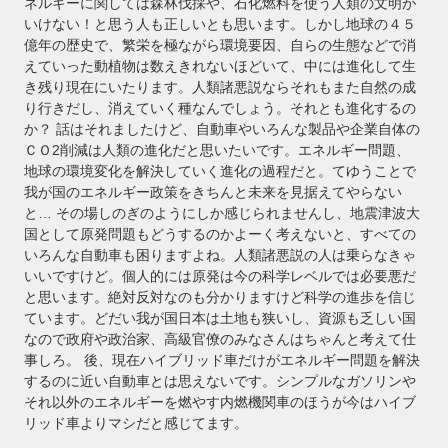
ネルギーに関しては森林伐採や、石化燃料を使う人類の文明が
いけない！と思う人も正しいとも思います。しかし地球の４５
億年の歴史で、繁栄を極ながら環境要因、自らの生態などで消
えていった動植物は数えきれないほどいて、中には進化して生
き残り現在にいたります。人類諸悪説ならそれもまた自然の成
り行きだし、消えていく種なんでしょう。それとも進化するの
か？ 話はそれましたけど、自動車やいろんな製品や企業自体の
ＣＯ2削減は人類の進化だと思いたいです。エネルギー問題、
地球の環境変化を解決していく進化の過程だと。てゆうことで
我が国のエネルギー政策をきちんと未来を見据えてやらない
と… その場しのぎのようにしか感じられませんし、地震津波大
国として原発問題もどうするのかよーく考えないと、すべての
いろんな自動車も困りますよね。人類諸悪説の人は乗らなきゃ
いいですけど。個人的には原発は今の科学レベルでは必要悪だ
と思います。絶対反対なのも分かりますけど科学の進歩を信じ
ています。どだい我が国日本は土地も狭いし、資源も乏しい国
なので政府や政治家、高級官僚のみなさんはちゃんと考えて仕
事しろ。 後、現在ハイブリッド車だけがエネルギー問題を解決
するのに近い自動車とは思えないです。シンプルなガソリンや
それ以外のエネルギーを燃やす内燃機関車のほうが今はハイブ
リッド車よりマシだと感じてます。