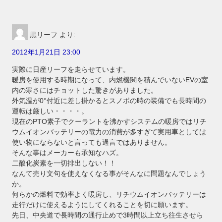
黒リーフ
より:
2012年1月21日 23:00
実際に日産リーフを走らせています。
暖房を使用する時期になって、内燃機関を積んでいないEVの室
内の寒さにはチョットした驚きがありました。
外気温が0°付近に差し掛かるとスノボの時の装備でも長時間の
運転は厳しい・・・・。
現在のPTO素子でクーラントを沸かすシステムの暖房ではリチ
ウムイオンバッテリーの電力の消費が多すぎて実用車としては
使い物にならないと言っても過言ではありません。
そんな事はメーカーも承知なハズ。
二酸化炭素を一切排出しない！！
なんて売り文句を使えなくなる事がそんなに問題なんでしょう
か。
何らかの燃料で効率よく暖房し、リチウムイオンバッテリーは
走行だけに使えるようにしてくれることを切に願います。
先日、中央道で長時間の通行止めで3時間以上立ち往生させら