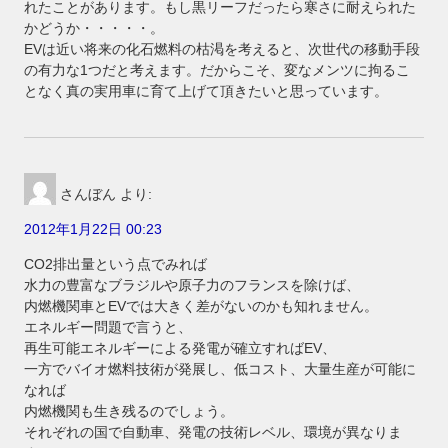
れたことがあります。もし黒リーフだったら寒さに耐えられた
かどうか・・・・・。
EVは近い将来の化石燃料の枯渇を考えると、次世代の移動手段
の有力な1つだと考えます。だからこそ、変なメンツに拘るこ
となく真の実用車に育て上げて頂きたいと思っています。
さんぼん
より:
2012年1月22日 00:23
CO2排出量という点でみれば
水力の豊富なブラジルや原子力のフランスを除けば、
内燃機関車とEVでは大きく差がないのかも知れません。
エネルギー問題で言うと、
再生可能エネルギーによる発電が確立すればEV、
一方でバイオ燃料技術が発展し、低コスト、大量生産が可能に
なれば
内燃機関も生き残るのでしょう。
それぞれの国で自動車、発電の技術レベル、環境が異なりま