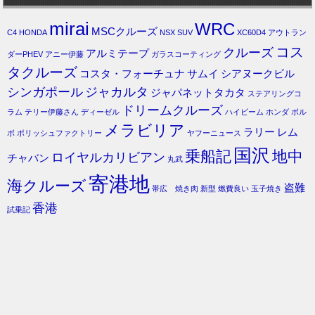
mirai
WRC
MSCクルーズ
C4
HONDA
NSX
SUV
XC60D4
アウトラン
コス
クルーズ
アルミテープ
ダーPHEV
アニー伊藤
ガラスコーティング
タクルーズ
コスタ・フォーチュナ
サムイ
シアヌークビル
シンガポール
ジャカルタ
ジャパネットタカタ
ステアリングコ
ドリームクルーズ
ラム
テリー伊藤さん
ディーゼル
ハイビーム
ホンダ
ボル
メラビリア
ラリー
レム
ボ
ポリッシュファクトリー
ヤフーニュース
国沢
乗船記
地中
ロイヤルカリビアン
チャバン
丸武
寄港地
海クルーズ
盗難
帯広 焼き肉
新型
燃費良い
玉子焼き
香港
試乗記