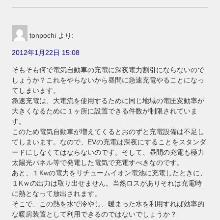
tonpochi
より:
2012年1月22日 15:08
そもそも何で電気自動車の充電に深夜電力割引にならないので
しょうか？これをやらないから昼間に急速充電やることになっ
てしまいます。
急速充電は、大電流を使用するために同じ地域の電圧変動率が
大きくなるために１ヶ所に設置できる件数が制限されていま
す。
このため電気自動車が増えてくるとおのずと充電設備は不足し
てしまいます。なので、EVの充電は深夜にすることをスタンダ
ードにしなくてはならないのです。そして、昼間の充電も極力
太陽光パネル等で発電した電気で充電すべきなのです。
あと、１Kwの電力をリチュームイオン電池に充電したときに、
１Kｗの出力は取り出せません。当然ロスがありそれは充電時
に熱となって放出されます。
そこで、この熱を水で冷やし、暖まった水を利用すれば効率的
な暖房装置として利用できるのではないでしょうか？