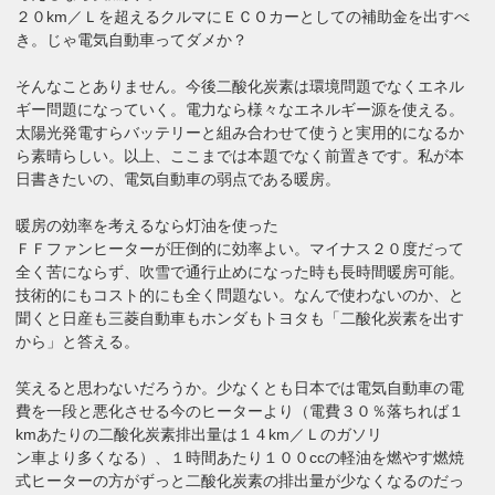
２０km／Ｌを超えるクルマにＥＣＯカーとしての補助金を出すべ
き。じゃ電気自動車ってダメか？
そんなことありません。今後二酸化炭素は環境問題でなくエネル
ギー問題になっていく。電力なら様々なエネルギー源を使える。
太陽光発電すらバッテリーと組み合わせて使うと実用的になるか
ら素晴らしい。以上、ここまでは本題でなく前置きです。私が本
日書きたいの、電気自動車の弱点である暖房。
暖房の効率を考えるなら灯油を使った
ＦＦファンヒーターが圧倒的に効率よい。マイナス２０度だって
全く苦にならず、吹雪で通行止めになった時も長時間暖房可能。
技術的にもコスト的にも全く問題ない。なんで使わないのか、と
聞くと日産も三菱自動車もホンダもトヨタも「二酸化炭素を出す
から」と答える。
笑えると思わないだろうか。少なくとも日本では電気自動車の電
費を一段と悪化させる今のヒーターより（電費３０％落ちれば１
kmあたりの二酸化炭素排出量は１４km／Ｌのガソリ
ン車より多くなる）、１時間あたり１００ccの軽油を燃やす燃焼
式ヒーターの方がずっと二酸化炭素の排出量が少なくなるのだっ