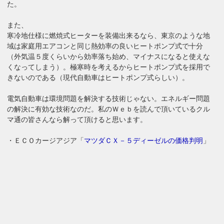
た。
また、
寒冷地仕様に燃焼式ヒーターを装備出来るなら、東京のような地
域は家庭用エアコンと同じ熱効率の良いヒートポンプ式で十分
（外気温５度くらいから効率落ち始め、マイナスになると使えな
くなってしまう）。極寒時を考えるからヒートポンプ式を採用で
きないのである（現代自動車はヒートポンプ式らしい）。
電気自動車は環境問題を解決する技術じゃない。エネルギー問題
の解決に有効な技術なのだ。私のＷｅｂを読んで頂いているクル
マ通の皆さんなら解って頂けると思います。
・ＥＣＯカージアジア「
マツダＣＸ－５ディーゼルの価格判明
」