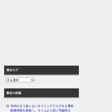
過去ログ
過
去
ロ
最近の投稿
グ
年内のそう遠くないタイミングでスズキも電気
軽乗用車を発表へ。ラッコより安い可能性大