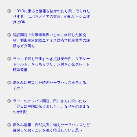
「BYDに乗ると情報を抜かれたり乗っ取られた
りする」はパラノイアの妄言。心配ならシム抜
けばOK
認証問題で自動車業界いじめに終始した国交
省、羽田空港危険ニアミス対応で航空業界の評
価もガタ落ち
ラッコで最も評価すべき点は安全性。リアシー
トベルト、きっちりプリテン付きが全グレード
標準装備
夏休みに被災した時のセーフハウスを考える。
その２
ラッコのテッパン問題、田川さんに聞いたら
「翌日に中国に伝えました」。なぜそのままな
のか判明
夏休み情報。自然災害に備えセーフハウスなど
確保しておくことを強く推奨したいと思う