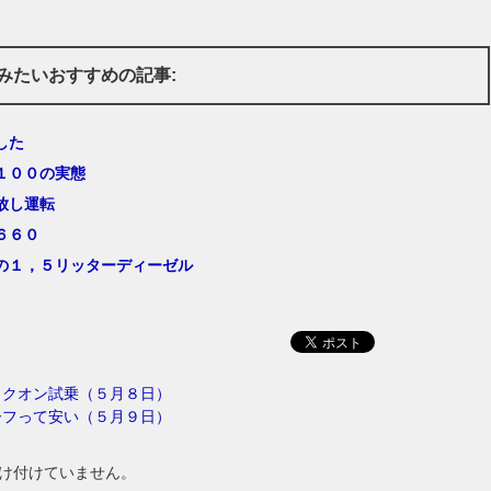
みたいおすすめの記事:
した
１００の実態
放し運転
６６０
の１，５リッターディーゼル
Ｄクオン試乗（５月８日）
ーフって安い（５月９日）
け付けていません。