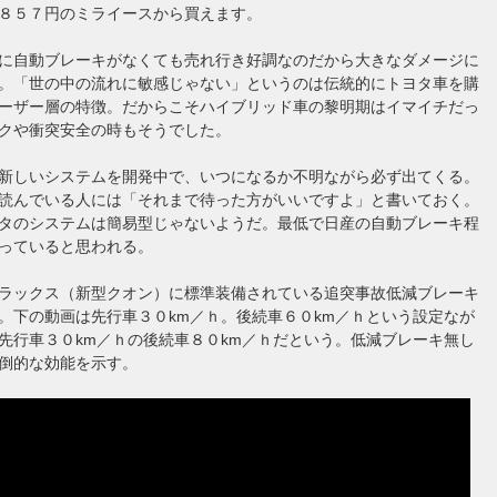
８５７円のミライースから買えます。
に自動ブレーキがなくても売れ行き好調なのだから大きなダメージに
。「世の中の流れに敏感じゃない」というのは伝統的にトヨタ車を購
ーザー層の特徴。だからこそハイブリッド車の黎明期はイマイチだっ
クや衝突安全の時もそうでした。
新しいシステムを開発中で、いつになるか不明ながら必ず出てくる。
読んでいる人には「それまで待った方がいいですよ」と書いておく。
タのシステムは簡易型じゃないようだ。最低で日産の自動ブレーキ程
っていると思われる。
ラックス（新型クオン）に標準装備されている追突事故低減ブレーキ
。下の動画は先行車３０km／ｈ。後続車６０km／ｈという設定なが
先行車３０km／ｈの後続車８０km／ｈだという。低減ブレーキ無し
倒的な効能を示す。