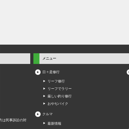
メニュー
日々是修行
リーフ修行
リーフでラリー
厳しい釣り修行
おやぢバイク
クルマ
方は民事訴訟の対
最新情報