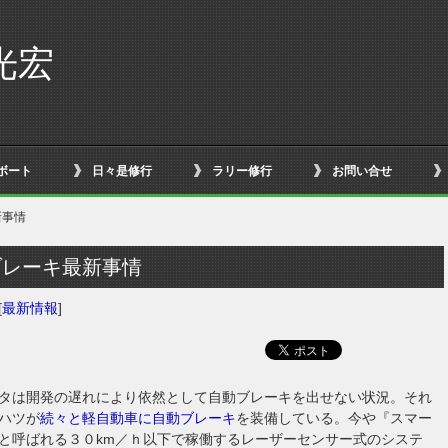
光宏
ボート
日々是修行
ラリー修行
お問い合せ
新事情
ブレーキ最新事情
[
最新情報
]
タは開発の遅れにより依然として自動ブレーキを出せない状況。それ
ハツが
続々と軽自動車に自動ブレーキ
を装備している。今や『スマー
と呼ばれる３０km／ｈ以下で稼働するレーザーセンサー式のシステ