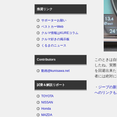
推奨リンク
サポーターお願い
ベストカーWeb
クルマ情報はKUREコラム
クルマ好きの掲示板
くるまのニュース
このときは自
Contributors
したね。実際
を回避出来た
動画@kunisawa.net
者には絶対に
試乗＆解説リポート
・
ジープの新
へのリンクも
TOYOTA
NISSAN
Honda
MAZDA