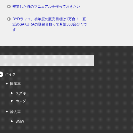
被災した時のマニュアルを作っておきたい
BYDラッコ、初年度の販売目標は1万台！ 直
近のSAKURAの登録台数って月販300台少々で
す
バイク
国産車
スズキ
ホンダ
輸入車
BMW