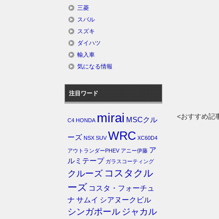
三菱
スバル
スズキ
ダイハツ
輸入車
気になる情報
注目ワード
mirai
<おすすめ記
MSCクル
C4
HONDA
WRC
ーズ
NSX
SUV
XC60D4
ア
アウトランダーPHEV
アニー伊藤
ルミテープ
ガラスコーティング
コスタクル
クルーズ
ーズ
コスタ・フォーチュ
ナ
サムイ
シアヌークビル
シンガポール
ジャカル