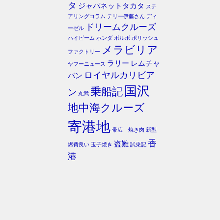
タ
ジャパネットタカタ
ステ
アリングコラム
テリー伊藤さん
ディ
ドリームクルーズ
ーゼル
ハイビーム
ホンダ
ボルボ
ポリッシュ
メラビリア
ファクトリー
ラリー
レムチャ
ヤフーニュース
ロイヤルカリビア
バン
国沢
乗船記
ン
丸武
地中海クルーズ
寄港地
帯広 焼き肉
新型
香
盗難
燃費良い
玉子焼き
試乗記
港