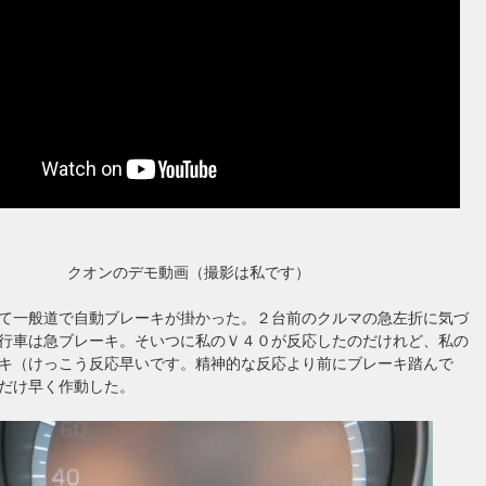
クオンのデモ動画（撮影は私です）
て一般道で自動ブレーキが掛かった。２台前のクルマの急左折に気づ
行車は急ブレーキ。そいつに私のＶ４０が反応したのだけれど、私の
キ（けっこう反応早いです。精神的な反応より前にブレーキ踏んで
だけ早く作動した。