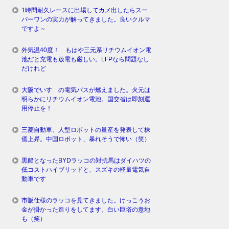
1時間耐久レースに出場してカメ出したらスー
パーワンの実力が解ってきました。良いクルマ
ですよ～
外気温40度！ もはや三元系リチウムイオン電
池だと充電も放電も厳しい。LFPなら問題なし
だけれど
大阪でいすゞの電気バスが燃えました。火元は
明らかにリチウムイオン電池。国交省は即刻運
用停止を！
三菱自動車、人型ロボットの量産を発表して株
価上昇。中国ロボット、暴れそうで怖い（笑）
黒船となったBYDラッコの対抗馬はダイハツの
低コストハイブリッドと、スズキの軽量電気自
動車です
市販仕様のラッコを見てきました。けっこうお
金が掛かった造りをしてます。白い巨塔の意地
も（笑）