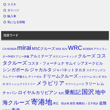
スズキ
ダイハツ
輸入車
気になる情報
注目ワード
mirai
WRC
MSCクルーズ
C4
HONDA
NSX
SUV
XC60D4
アウトラン
コス
クルーズ
アルミテープ
ダーPHEV
アニー伊藤
ガラスコーティング
タクルーズ
コスタ・フォーチュナ
サムイ
シアヌークビル
シンガポール
ジャカルタ
ジャパネットタカタ
ステアリングコ
ドリームクルーズ
ラム
テリー伊藤さん
ディーゼル
ハイビーム
ホンダ
ボル
メラビリア
ラリー
レム
ボ
ポリッシュファクトリー
ヤフーニュース
国沢
乗船記
地中
ロイヤルカリビアン
チャバン
丸武
寄港地
海クルーズ
盗難
帯広 焼き肉
新型
燃費良い
玉子焼き