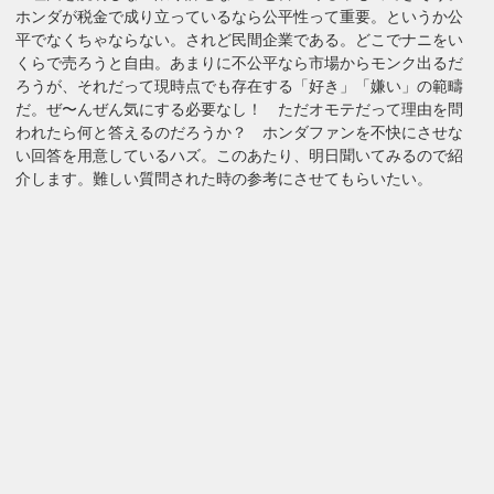
ホンダが税金で成り立っているなら公平性って重要。というか公
平でなくちゃならない。されど民間企業である。どこでナニをい
くらで売ろうと自由。あまりに不公平なら市場からモンク出るだ
ろうが、それだって現時点でも存在する「好き」「嫌い」の範疇
だ。ぜ〜んぜん気にする必要なし！ ただオモテだって理由を問
われたら何と答えるのだろうか？ ホンダファンを不快にさせな
い回答を用意しているハズ。このあたり、明日聞いてみるので紹
介します。難しい質問された時の参考にさせてもらいたい。