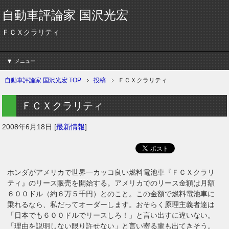
自動車評論家 国沢光宏
ＦＣＸクラリティ
メニュー
自動車評論家 国沢光宏 TOP
投稿
ＦＣＸクラリティ
ＦＣＸクラリティ
2008年6月18日
[
最新情報
]
ホンダがアメリカで世界一カッコ良い燃料電池車『ＦＣＸクラリ
ティ』のリース販売を開始する。アメリカでのリース金額は月額
６００ドル（約６万５千円）とのこと。この金額で燃料電池車に
乗れるなら、私だってオーダーします。おそらく原理主義者達は
「日本でも６００ドルでリースしろ！」と言い出すに違いない。
「理由を説明しない限り許せない」と言い寄る輩も出てきそう。