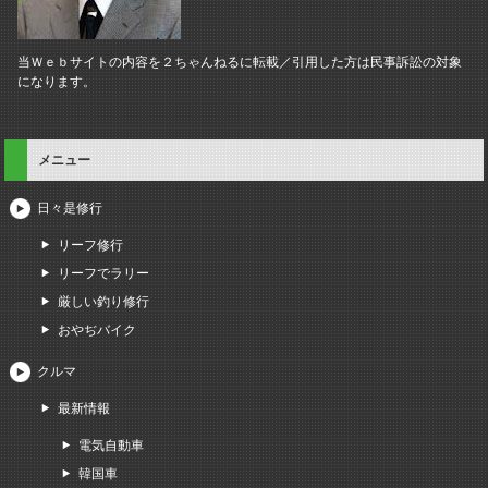
当Ｗｅｂサイトの内容を２ちゃんねるに転載／引用した方は民事訴訟の対象
になります。
メニュー
日々是修行
リーフ修行
リーフでラリー
厳しい釣り修行
おやぢバイク
クルマ
最新情報
電気自動車
韓国車