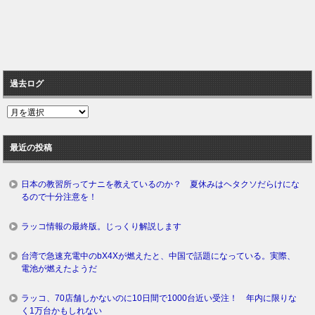
過去ログ
過
去
ロ
最近の投稿
グ
日本の教習所ってナニを教えているのか？ 夏休みはヘタクソだらけにな
るので十分注意を！
ラッコ情報の最終版。じっくり解説します
台湾で急速充電中のbX4Xが燃えたと、中国で話題になっている。実際、
電池が燃えたようだ
ラッコ、70店舗しかないのに10日間で1000台近い受注！ 年内に限りな
く1万台かもしれない