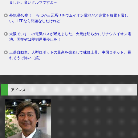
ました。良いクルマですよ～
外気温40度！ もはや三元系リチウムイオン電池だと充電も放電も厳し
い。LFPなら問題なしだけれど
大阪でいすゞの電気バスが燃えました。火元は明らかにリチウムイオン電
池。国交省は即刻運用停止を！
三菱自動車、人型ロボットの量産を発表して株価上昇。中国ロボット、暴
れそうで怖い（笑）
アドレス