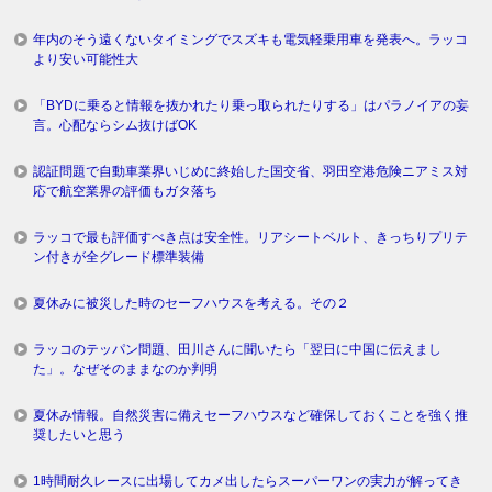
年内のそう遠くないタイミングでスズキも電気軽乗用車を発表へ。ラッコ
より安い可能性大
「BYDに乗ると情報を抜かれたり乗っ取られたりする」はパラノイアの妄
言。心配ならシム抜けばOK
認証問題で自動車業界いじめに終始した国交省、羽田空港危険ニアミス対
応で航空業界の評価もガタ落ち
ラッコで最も評価すべき点は安全性。リアシートベルト、きっちりプリテ
ン付きが全グレード標準装備
夏休みに被災した時のセーフハウスを考える。その２
ラッコのテッパン問題、田川さんに聞いたら「翌日に中国に伝えまし
た」。なぜそのままなのか判明
夏休み情報。自然災害に備えセーフハウスなど確保しておくことを強く推
奨したいと思う
1時間耐久レースに出場してカメ出したらスーパーワンの実力が解ってき