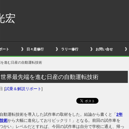
光宏
ボート
日々是修行
ラリー修行
お問い合せ
端を進む日産の自動運転技術
ん世界最先端を進む日産の自動運転技術
0日
[
試乗＆解説リポート
]
自動運転技術を導入した試作車の取材をした。結論から書くと「
2年
技術
から大幅に進化しておりビックリ！」となる。前回の試作車を
つかい」レベルだとすれば、今回の試作車は自分で学校に通え、帰っ