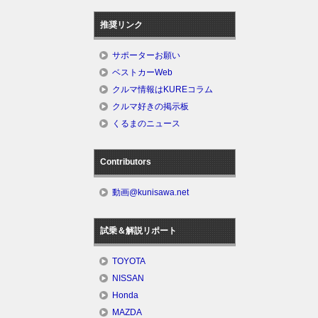
推奨リンク
サポーターお願い
ベストカーWeb
クルマ情報はKUREコラム
クルマ好きの掲示板
くるまのニュース
Contributors
動画@kunisawa.net
試乗＆解説リポート
TOYOTA
NISSAN
Honda
MAZDA