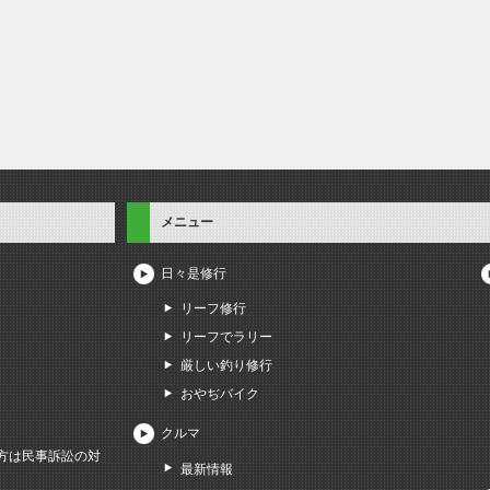
メニュー
日々是修行
リーフ修行
リーフでラリー
厳しい釣り修行
おやぢバイク
クルマ
方は民事訴訟の対
最新情報