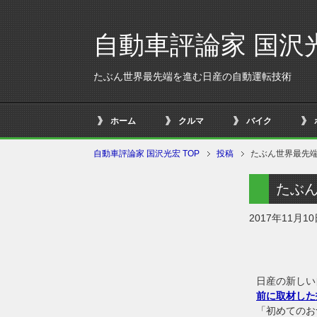
自動車評論家 国沢
たぶん世界最先端を進む日産の自動運転技術
ホーム
クルマ
バイク
自動車評論家 国沢光宏 TOP
投稿
たぶん世界最先
たぶ
2017年11月1
日産の新しい
前に取材した
「初めてのお