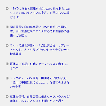
「BYDに乗ると情報を抜かれたり乗っ取られた
りする」はパラノイアの妄言。心配ならシム抜
けばOK
認証問題で自動車業界いじめに終始した国交
省、羽田空港危険ニアミス対応で航空業界の評
価もガタ落ち
ラッコで最も評価すべき点は安全性。リアシー
トベルト、きっちりプリテン付きが全グレード
標準装備
夏休みに被災した時のセーフハウスを考える。
その２
ラッコのテッパン問題、田川さんに聞いたら
「翌日に中国に伝えました」。なぜそのままな
のか判明
夏休み情報。自然災害に備えセーフハウスなど
確保しておくことを強く推奨したいと思う