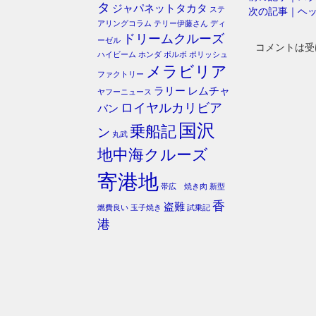
タ
ジャパネットタカタ
ステ
次の記事｜ヘ
アリングコラム
テリー伊藤さん
ディ
ドリームクルーズ
ーゼル
コメントは受
ハイビーム
ホンダ
ボルボ
ポリッシュ
メラビリア
ファクトリー
ラリー
レムチャ
ヤフーニュース
ロイヤルカリビア
バン
国沢
乗船記
ン
丸武
地中海クルーズ
寄港地
帯広 焼き肉
新型
香
盗難
燃費良い
玉子焼き
試乗記
港