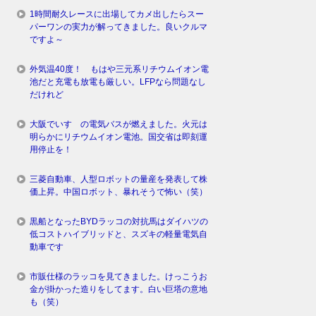
1時間耐久レースに出場してカメ出したらスー
パーワンの実力が解ってきました。良いクルマ
ですよ～
外気温40度！ もはや三元系リチウムイオン電
池だと充電も放電も厳しい。LFPなら問題なし
だけれど
大阪でいすゞの電気バスが燃えました。火元は
明らかにリチウムイオン電池。国交省は即刻運
用停止を！
三菱自動車、人型ロボットの量産を発表して株
価上昇。中国ロボット、暴れそうで怖い（笑）
黒船となったBYDラッコの対抗馬はダイハツの
低コストハイブリッドと、スズキの軽量電気自
動車です
市販仕様のラッコを見てきました。けっこうお
金が掛かった造りをしてます。白い巨塔の意地
も（笑）