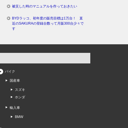
被災した時のマニュアルを作っておきたい
BYDラッコ、初年度の販売目標は1万台！ 直
近のSAKURAの登録台数って月販300台少々で
す
バイク
国産車
スズキ
ホンダ
輸入車
BMW