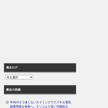
過去ログ
過
去
ロ
最近の投稿
グ
年内のそう遠くないタイミングでスズキも電気
軽乗用車を発表へ。ラッコより安い可能性大