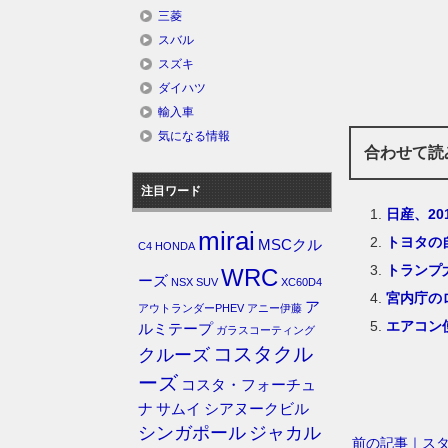
三菱
スバル
スズキ
ダイハツ
輸入車
気になる情報
合わせて読
注目ワード
日産、2
mirai
トヨタの
MSCクル
C4
HONDA
トランプ
WRC
ーズ
NSX
SUV
XC60D4
宮内庁の
ア
アウトランダーPHEV
アニー伊藤
エアコン
ルミテープ
ガラスコーティング
コスタクル
クルーズ
ーズ
コスタ・フォーチュ
ナ
サムイ
シアヌークビル
シンガポール
ジャカル
前の記事｜スタ